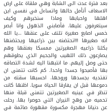
بعد فترة عدت الى الشابة وهي ملقاة على ارض
الاسعاف أتأمل حالها واتساءل في نفسي اين
اهلها واحبابها وماذا سنخبرهم وكيف
سيتعرفون عليها. فأصابني الذهول وانا أبصر
خمس اصابع صغيرة تلتف على عنقها …يا الله
انه صغيرها !!!تحتضنه بين ذراعيها ويحتضنها
بكلتا ذراعيه الصغيرتين ممسكا بعنقها وهم
يصارعون ذلك اللهيب والجحيم الذي يطوقهم
حتى وصل إليهم. ما انتبهنا اليه لشدة التصاقه
بها فأصبحوا جسدا واحدا. كم كانت تتمنى ان
تفتديه بجسدها وروحها. احسبها سقته من
دموعها قبل ان يفارقا الحياة سويا. اظنها كانت
تنظر في عينيه الصغيرتين تتمنى قبلة منها
تحميه من وهج النيران التي حوصرا بها. رحلت
عن دنيانا مهجرة مكسورة مقهورة صائمة في