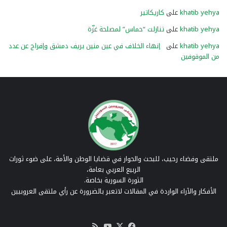
khatib yehya
على
كاريكاتير
khatib yehya
على
تنازلت “حماس” لمصلحة غزّة
khatib yehya
على
إنهاء الخلاف في عين منين بريف دمشق وإفراج عن عدد
من الموقوفين
ملتقى وفضاء رحيب، للبحث والحوار في قضايا الوطن والأمة، على ضوء ثورات
الربيع العربي بعامة،
الثورة السورية بخاصة.
الأفكار والآراء الواردة في المقالات لاتعبر بالضرورة عن رأي ملتقى العروبيين
‫X
فيسبوك
‫YouTube
ملخص