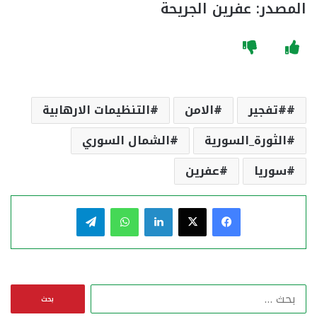
المصدر: عفرين الجريحة
#تفجير
الامن
التنظيمات الارهابية
الثورة_السورية
الشمال السوري
سوريا
عفرين
فيسبوك
‫X
لينكدإن
واتساب
تيلقرام
ا
ل