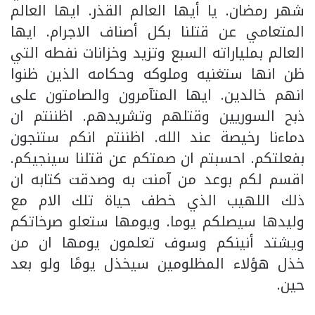
شهر رمضان. يا أيها العالم القذر. ايها العالم
المتعامي عن قتلنا بكل أصناف الاجرام. ايها
العالم بملياراته السبع وتزيد وخزانات نفطه التي
ظن انها ستغنيه وملوكه وحكامه الذين ظنوا
انهم خالدين. ايها المتآمرون والصامتون على
ذبح السوريين وقتلهم وتشريدهم. اظننتم ان
دماءنا رخيصة عند الله. اظننتم انكم ستنجون
بفعلتكم. احسبتم ان صمتكم عن قتلنا سينجيكم.
اقسم لكم بوعد من آمنت به وصدقت كتابه ان
ذلك اللهيب الذي خطف حياة تلك الام مع
وليدها سيصلكم يوما. ويومها ستعلو صرخاتكم
ويشتد أنينكم وسوف تعلمون يومها ان من
خذل هؤلاء المظلومين سيخذل يومًا ولو بعد
حين.