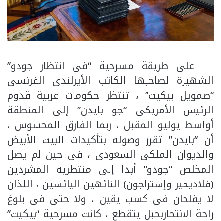
على طريقة مسرحية “فى انتظار جودو”
الشهيرة لصاحبها الكاتب الأيرلندى الفرنسى
“صمويل بيكيت” ، تنتظر حكومات عربية قدوم
الرئيس الأمريكى “جو بايدن” إلى المنطقة
أواسط يوليو المقبل ، ربما الفارق المحسوس ،
أن “بايدن” تقرر وصوله بتأكيدات البيت الأبيض
والديوان الملكى السعودى ، فى حين لم يصل
المخلص “جودو” أبدا إلى منتظريه المشردين
(فلاديمير وإستراجون) التائهين اليائسين ، اللذان
لا يفلحان فى كسب يقين ، ولا حتى فى بلوغ
راحة الانتحاربحبل يتقطع ، كانت مسرحية “بيكيت”