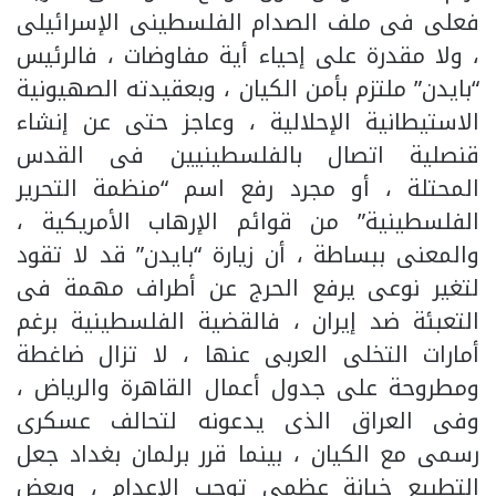
فعلى فى ملف الصدام الفلسطينى الإسرائيلى
، ولا مقدرة على إحياء أية مفاوضات ، فالرئيس
“بايدن” ملتزم بأمن الكيان ، وبعقيدته الصهيونية
الاستيطانية الإحلالية ، وعاجز حتى عن إنشاء
قنصلية اتصال بالفلسطينيين فى القدس
المحتلة ، أو مجرد رفع اسم “منظمة التحرير
الفلسطينية” من قوائم الإرهاب الأمريكية ،
والمعنى ببساطة ، أن زيارة “بايدن” قد لا تقود
لتغير نوعى يرفع الحرج عن أطراف مهمة فى
التعبئة ضد إيران ، فالقضية الفلسطينية برغم
أمارات التخلى العربى عنها ، لا تزال ضاغطة
ومطروحة على جدول أعمال القاهرة والرياض ،
وفى العراق الذى يدعونه لتحالف عسكرى
رسمى مع الكيان ، بينما قرر برلمان بغداد جعل
التطبيع خيانة عظمى توجب الإعدام ، وبعض