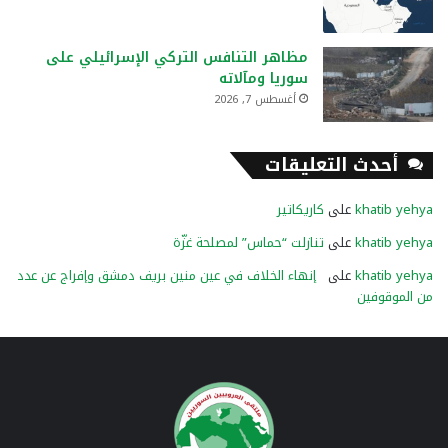
مظاهر التنافس التركي الإسرائيلي على
سوريا ومآلاته
أغسطس 7, 2026
أحدث التعليقات
khatib yehya
على
كاريكاتير
khatib yehya
على
تنازلت “حماس” لمصلحة غزّة
khatib yehya
على
إنهاء الخلاف في عين منين بريف دمشق وإفراج عن عدد
من الموقوفين