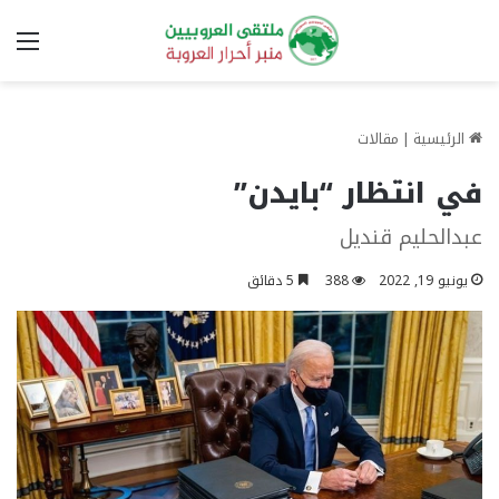
الق
الرئيسية
|
مقالات
في انتظار “بايدن”
عبدالحليم قنديل
يونيو 19, 2022
388
5 دقائق