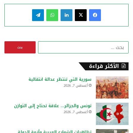
فيسبوك
‫X
لينكدإن
واتساب
تيلقرام
ا
ل
ب
ح
الأكثر قراءة
ث
ع
سورية التي تنتظر عدالة انتقالية
ن
أغسطس 7, 2026
:
تونس والجزائر… علاقة تحتاج إلى التوازن
أغسطس 7, 2026
تظاهرات الشوارع العربية وأزمة الدولة