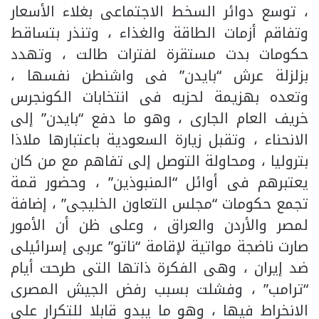
، توسع دوائر السخط الاجتماعى بغلاء الأسعار
وتفاقم أزمات الطاقة والغذاء ، وتنذر بتساقط
حكومات بدت مستقرة لفترات طالت ، وتهدد
بزلزلة عرش “بايدن” فى واشنطن نفسها ،
وتعده بهزيمة لحزبه فى انتخابات الكونجرس
خريف العام الجارى ، وهو ما دفع “بايدن” إلى
الانحناء ، وتقبل زيارة السعودية باعتبارها ملاذا
بتروليا ، ومحاولة التوصل إلى تفاهم مع من كان
يعتبرهم فى أوائل “المنبوذين” ، وحضور قمة
تجمع حكومات “مجلس التعاون الخليجى” ، إضافة
لمصر والأردن والعراق ، وعلى ظن أن الأمور
صارت ناضجة مواتية لإقامة “ناتو” عربى إسرائيلى
ضد إيران ، وهى الفكرة ذاتها التى طرحت أيام
“ترامب” ، وفشلت بسبب رفض الجيش المصرى
الانخراط فيها ، وهو ما يبدو قابلا للتكرار على