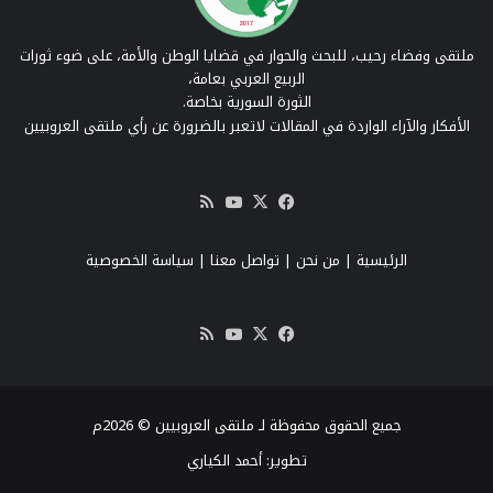
ملتقى وفضاء رحيب، للبحث والحوار في قضايا الوطن والأمة، على ضوء ثورات
الربيع العربي بعامة،
الثورة السورية بخاصة.
الأفكار والآراء الواردة في المقالات لاتعبر بالضرورة عن رأي ملتقى العروبيين
‫X
فيسبوك
‫YouTube
ملخص
الموقع
RSS
الرئيسية
|
من نحن
|
تواصل معنا
| سياسة الخصوصية
‫X
فيسبوك
‫YouTube
ملخص
الموقع
RSS
جميع الحقوق محفوظة لـ ملتقى العروبيين © 2026م
تطوير:
أحمد الكياري