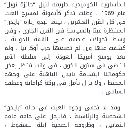
المأساوية الكوميدية طريقه لنيل “جائزة نوبل”
عام 1969 ، وظلت تذكر كأيقونة لمسرح العبث
فى كل القرن العشرين ، بينما تبدو زيارة “بايدن”
المنتظرة عبثا بالسياسة فى القرن الجارى ، وفى
وسط تحولات عاصفة على القمة الدولية ،
كشفت عنها وإن لم تصنعها حرب أوكرانيا ، ولم
يعد بوسع أمريكا العودة إلى سلطة الآمر
الناهى فى شئون الكون ، فى وقت تنتظر بعض
حكوماتنا ابتسامة بايدن الباهتة على وجهه
المحنط ، ولا تزال تأمل فى بركة كراماته وعطفه
السامى .
وقد لا تخفى وجوه العبث فى حالة “بايدن”
الشخصية والرئاسية ، فالرجل على حافة عامه
الثمانين ، وظروفه الصحية آيلة للسقوط ،