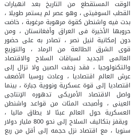
الوقت المستقطع من التاريخ بعد انهيارات
القطب السوفيتى ، وهو عصر لم يستمر طويلا ،
بدت فيه واشنطن كقوة مرهوبة مرغوبة ، خاضت
حروبها الأخيرة فى العراق وأفغانستان ، ومن
دون إمكانية لنيل نصر ، تصادر به على حضور
قوى الشرق الطالعة من الرماد ، والتوزيع
العالمى الجديد لسباقات السلاح والاقتصاد
والتكنولوجيا ، فقد زحفت الصين ولا تزال إلى
عرش العالم اقتصاديا ، وعادت روسيا الأضعف
اقتصاديا إلى قوة عسكرية ونووية جبارة ، بينما
واصل الاقتصاد الأمريكى تدهوره الإنتاجى
العينى ، وأصبحت المئات من قواعد واشنطن
العسكرية حول العالم عبئا لا يطاق ماليا ،
ويقفز بتكاليف السلاح إلى نحو 800 مليار دولار
سنويا ، مع اقتصاد نزل حجمه إلى أقل من ربع