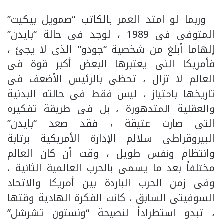
وربما لو امتد العمر بالكاتب “صمويل بيكيت”
المتوفى فى 1989 ، لوجد فى حالة “بايدن”
إلهاما أبلغ من شخصية “جودو” الذى لا يجئ ،
فأمريكا التى يعتبرها البعض أكبر قوة فى
العالم لا تزال ، تحظى بالرئيس الأضعف فى
تاريخها بامتياز ، ليس فقط فى حالته البدنية
والعقلية المتدهورة ، بل فى طريقة تفكيره
التى صارت عتيقة ، فقد صعد “بايدن”
البيروقراطى سلالم الإدارة الأمريكية برتابة
وانتظام ونفس طويل ، وقت أن كان العالم
مختلفاً بعد ما يسمى بالحرب العالمية الثانية ،
وفى زمن الحرب الباردة بين أمريكا والاتحاد
السوفيتى السابق ، كانت الفكرة الهادية وقتها
، تبدو استطراداً لنصيحة “ونستون تشرشل”