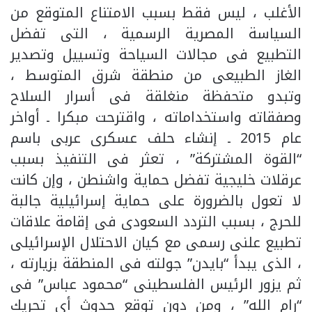
الأغلب ، ليس فقط بسبب الامتناع المتوقع من
السياسة المصرية الرسمية ، التى تفضل
التطبيع فى مجالات السياحة وتسييل وتصدير
الغاز الطبيعى من منطقة شرق المتوسط ،
وتبدو متحفظة منغلقة فى أسرار السلاح
وصفقاته واستخداماته ، واقترحت مبكرا ـ أواخر
عام 2015 ـ إنشاء حلف عسكرى عربى باسم
“القوة المشتركة” ، تعثر فى التنفيذ بسبب
عرقلات خليجية تفضل حماية واشنطن ، وإن كانت
لا تعول بالضرورة على حماية إسرائيلية جالبة
للحرج ، بسبب التردد السعودى فى إقامة علاقات
تطبيع علنى رسمى مع كيان الاحتلال الإسرائيلى
، الذى يبدأ “بايدن” جولته فى المنطقة بزيارته ،
ثم يزور الرئيس الفلسطينى “محمود عباس” فى
“رام الله” ، ومن دون توقع حدوث أى تحريك