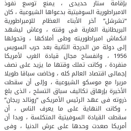
بإقامة ستار حديدى ، يمنع توسع نفوذ
الامبراطورية السوفيتية بدعواها الشيوعية ، كان
“تشرشل” آخر الأبناء العظام للإمبراطورية
البريطانية الغاربة فى وقته ، وعاش ليشهد
انكماش امبراطوريته وطى أملاكها ، وتحولها
إلى دولة من الدرجة الثانية بعد حرب السويس
1956 ، وانفساح مجال قيادة الغرب لأمريكا
منفردة ، وكانت تملك وقتها ما يزيد على نصف
إجمالى اقتصاد العالم كله ، وخاضت سباقا طويلا
مريرا مع موسكو الشيوعية ، وإلى أن سقطت
الأخيرة بإرهاق تكاليف سباق التسلح ، الذى بلغ
ذروته فى عهد الرئيس الأمريكى “رونالد ريجان”
، وكانت النهاية على ما يعرف الناس ، أن
سقطت القيادة السوفيتية المتكلسة ، وبدا أن
أمريكا صعدت وحدها على عرش الدنيا ، وفى