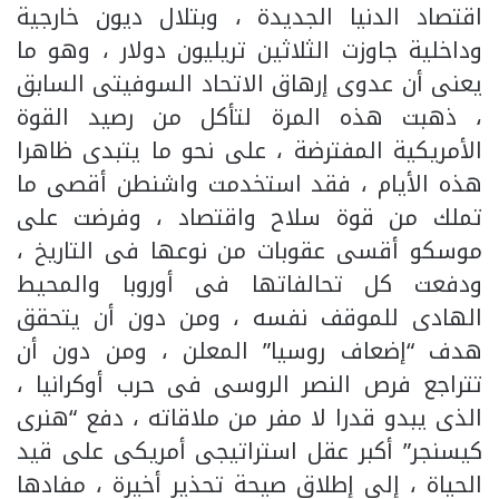
اقتصاد الدنيا الجديدة ، وبتلال ديون خارجية
وداخلية جاوزت الثلاثين تريليون دولار ، وهو ما
يعنى أن عدوى إرهاق الاتحاد السوفيتى السابق
، ذهبت هذه المرة لتأكل من رصيد القوة
الأمريكية المفترضة ، على نحو ما يتبدى ظاهرا
هذه الأيام ، فقد استخدمت واشنطن أقصى ما
تملك من قوة سلاح واقتصاد ، وفرضت على
موسكو أقسى عقوبات من نوعها فى التاريخ ،
ودفعت كل تحالفاتها فى أوروبا والمحيط
الهادى للموقف نفسه ، ومن دون أن يتحقق
هدف “إضعاف روسيا” المعلن ، ومن دون أن
تتراجع فرص النصر الروسى فى حرب أوكرانيا ،
الذى يبدو قدرا لا مفر من ملاقاته ، دفع “هنرى
كيسنجر” أكبر عقل استراتيجى أمريكى على قيد
الحياة ، إلى إطلاق صيحة تحذير أخيرة ، مفادها