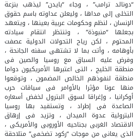
“دونالد ترامب” ، وجاء “بايدن” ليذهب بنزعة
التخلى إلى مداها ، وليعلن عداوته باسم حقوق
الإنسان ، لنظم وحكومات عربية بعينها ، ويتعهد
بجعلها “منبوذة” ، وتنتظر انتقام سيادته
المحتوم ، لكن رياح التحولات الدولية عصفت
بأوهامه ، وأتت بما لا تشتهى سفنه الجانحة ،
وفرض عليه السباق مع روسيا والصين فى
منطقة الخليج ، التى اعتبرها الأمريكيون دواما
منطقة لنفوذهم الخالص المضمون ، وتوقعوا
منها عونا مؤثرا بالأوامر فى سياقات حرب
أوكرانيا ، وإغراقا لسوق البترول لخفض أسعاره
الصاعدة فى إطراد ، وتستفيد بها روسيا
البترولية عدوة الميدان ، وتزيد فى إرهاق
الاقتصاد الغربى بجناحيه الأوروبى والأمريكى ،
الذى يعانى من موجات “ركود تضخمى” متلاحقة