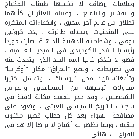
وعلامات إرهاقه لا تخفيها طبقات المكياج
والتقشير والتلميع ، وعيناه الغائرتان كأنهما
تطلان من عالم آخر سحيق ، وانكفاءاته المتكررة
على المنحنيات وسلالم طائرته ، بدت كروتين
يومى ، وشطحاته الذهنية الذاهلة صارت موردا
رئيسيا للتندر الكوميدى فى الميديا العالمية ،
فهو لا يتذكر غالبا اسم البلد الذى يتحدث عنه
فى تصريحاته ، ويضع “العراق” مكان “أوكرانيا”
و”أفغانستان” محل “روسيا” ، وتفشل كثيرا
محاولات توجيهه من المساعدين والحراس
الشخصيين ، وقد حجز لنفسه مكانة لافتة فى
سجلات التاريخ السياسى العبثى ، وتعود على
مصافحة الهواء بعد كل خطاب قصير مكتوب
يلقيه ، وربما تظهر له أشباح لا يراها إلا هو فى
الفراغ اللانهائى .