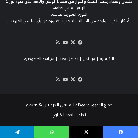
ملتقى وفضاء رحيب، للبحث والحوار في قضايا الوطن والأمة، على ضوء ثورات
الربيع العربي بعامة،
الثورة السورية بخاصة.
الأفكار والآراء الواردة في المقالات لاتعبر بالضرورة عن رأي ملتقى العروبيين
‫X
فيسبوك
‫YouTube
ملخص
الموقع
RSS
الرئيسية
|
من نحن
|
تواصل معنا
| سياسة الخصوصية
‫X
فيسبوك
‫YouTube
ملخص
الموقع
RSS
جميع الحقوق محفوظة لـ ملتقى العروبيين © 2026م
تطوير:
أحمد الكياري