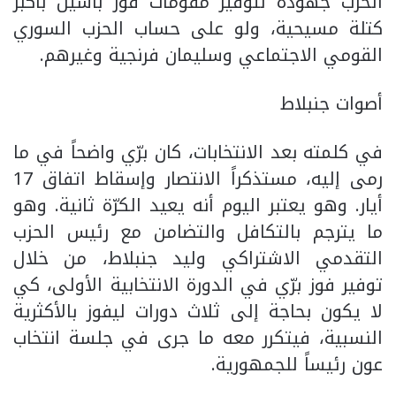
الحزب جهوده لتوفير مقومات فوز باسيل بأكبر
كتلة مسيحية، ولو على حساب الحزب السوري
القومي الاجتماعي وسليمان فرنجية وغيرهم.
أصوات جنبلاط
في كلمته بعد الانتخابات، كان برّي واضحاً في ما
رمى إليه، مستذكراً الانتصار وإسقاط اتفاق 17
أيار. وهو يعتبر اليوم أنه يعيد الكرّة ثانية. وهو
ما يترجم بالتكافل والتضامن مع رئيس الحزب
التقدمي الاشتراكي وليد جنبلاط، من خلال
توفير فوز برّي في الدورة الانتخابية الأولى، كي
لا يكون بحاجة إلى ثلاث دورات ليفوز بالأكثرية
النسبية، فيتكرر معه ما جرى في جلسة انتخاب
عون رئيساً للجمهورية.