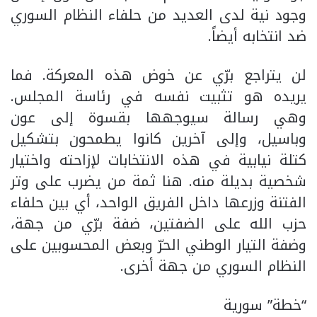
وجود نية لدى العديد من حلفاء النظام السوري
ضد انتخابه أيضاً.
لن يتراجع برّي عن خوض هذه المعركة. فما
يريده هو تثبيت نفسه في رئاسة المجلس.
وهي رسالة سيوجهها بقسوة إلى عون
وباسيل، وإلى آخرين كانوا يطمحون بتشكيل
كتلة نيابية في هذه الانتخابات لإزاحته واختيار
شخصية بديلة منه. هنا ثمة من يضرب على وتر
الفتنة وزرعها داخل الفريق الواحد، أي بين حلفاء
حزب الله على الضفتين، ضفة برّي من جهة،
وضفة التيار الوطني الحرّ وبعض المحسوبين على
النظام السوري من جهة أخرى.
“خطة” سورية