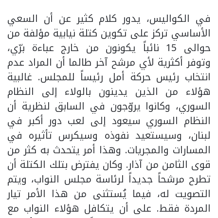
في الكواليس، يدور كلام كثير عن أن السعي
الأساسي تركز على تكوين كتلة نيابية مؤلفة من
حوالى 15 نائباً يكونون من خارج عباءة برّي،
وتوفر أكثرية لأي مرشح آخر طالما أن المراد عدم
انتخاب رئيس حركة أمل رئيساً للمجلس. غالبية
هؤلاء من الذين يدينون بالولاء إلى النظام
السوري، وكانوا يروّجون في السابق لنظرية أن
النظام السوري سيعود إلى لعب دور أكبر في
لبنان، وسيستعيد نفوذه وسيكرس تأثيره في
المسارات والمجريات. وهذا أمر يتحدث به كثر من
قوى الثامن من آذار. وكان يفترض بتلك الكتلة أن
تطرح مرشحاً جديداً لرئاسة مجلس النواب، ويتم
التصويت له، فيما يُستثنى من هذا الأمر تيار
المردة فقط. على أن يتكافل هؤلاء النواب مع