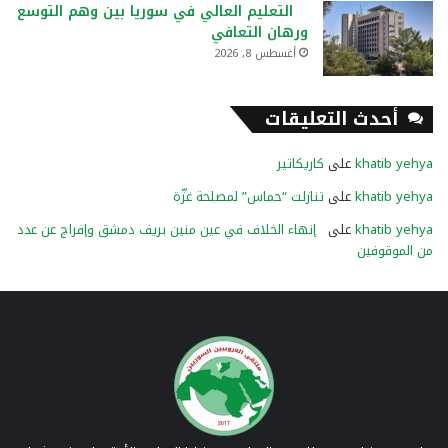
التعليم العالي في سوريا بين وهم التوسع
ورهان التعافي
أغسطس 8, 2026
أحدث التعليقات
khatib yehya
على
كاريكاتير
khatib yehya
على
تنازلت “حماس” لمصلحة غزّة
khatib yehya
على
إنهاء الخلاف في عين منين بريف دمشق وإفراج عن عدد
من الموقوفين