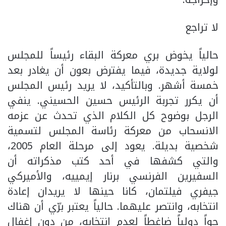
لا تراجع
حالياً يخوض بري معركة البقاء رئيساً للمجلس
لولاية جديدة، فيما يفترض بعون أن يغادر بعد
خمسة أشهر. وبالتأكيد، لا يريد رئيس المجلس
أن يكرر تجربة الرئيس حسين الحسيني. ينفي
الرجل بوضوح كل الكلام الذي تحدث عن عزمه
الانسحاب من معركة رئاسة المجلس لتسمية
شخصية بديلة. يعود إلى مرحلة العام 2005،
والتي كشفها في أحد كتب مذكراته أن
السفيرين الفرنسي برنار إيمييه، والأميركي
جيفري فيلتمان، كانا حينها لا يريدان إعادة
انتخابه، وانتصر عليهما. حالياً يعتبر برّي أن هناك
جواً دولياً ضاغطاً لعدم انتخابه، من دون إغفال