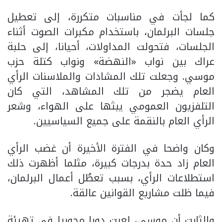
كما لجأت في مناسبات متكررة، إلى تعطيل
جلسات البرلمان، باستخدام مكبرات الصوت أثناء
الجلسات، فتحولت المداولات، أحيانا، إلى حلبة
عراك بين نواب «النهضة» ونواب كتلة حزب
موسي. وجعلت تلك المشادات والملاسنات الرأي
العام يضجر من تلك المشاهد، التي كان
التلفزيون العمومي يبثها على الهواء، وشعر
الرأي العام بالنقمة على جميع السياسيين.
وكان واضحا في الفترة الأخيرة أن غضب الرأي
العام زاد حدة بدرجات كبيرة، مثلما أظهرت ذلك
استطلاعات الرأي، بسبب تعطُل أعمال البرلمان،
فيما ظلت مشاريع القوانين عالقة.
والثابت أن موسي، لعبت دورا محوريا في تهيئة