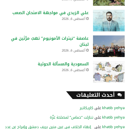
علي الزيدي في مواجهة الامتحان الصعب
أغسطس 6, 2026
عاصفة “نيترات الأمونيوم” تهبّ مرَّتَين في
لبنان
أغسطس 6, 2026
السعودية والمسألة الحوثية
أغسطس 6, 2026
أحدث التعليقات
khatib yehya
على
كاريكاتير
khatib yehya
على
تنازلت “حماس” لمصلحة غزّة
khatib yehya
على
إنهاء الخلاف في عين منين بريف دمشق وإفراج عن عدد