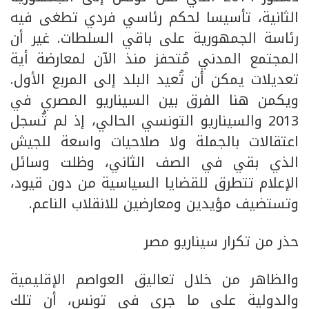
الثانية، تأسيسا لحكم رئاسي فردي تطغى فيه
رئاسة الجمهورية على باقي السلطات. غير أن
المجتمع المدني مُتحفز منذ الآن لمعارضة أية
تعديلات يمكن أن تُعيد البلد إلى المربع الأول.
ويكمن هنا الفرق بين السيناريو المصري في
2013 والسيناريو التونسي الحالي، إذ لم تُسجل
اعتقالات بالجملة ولا صلاحيات واسعة للجيش
الذي بقي في الصف الثاني، وظلت وسائل
الإعلام تتطرق للقضايا السياسية من دون قيود،
وتستضيف مؤيدين ومعارضين للانقلاب الناعم.
حذر من تكرار سيناريو مصر
والظاهر من خلال تعاليق العواصم الإقليمية
والدولية على ما جرى في تونس، أن تلك