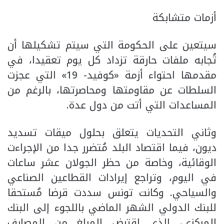
أزمات متشابكة
سيتعين على الحكومة التي سيتم تشكيلها أن
تُجابه ملفات حارقة تزداد كل يوم تعقيدا، في
مقدمها احتواء أزمة «كوفيد- 19» التي عجزت
السلطات عن مقاومتها ومحاصرتها، بالرغم من
المساعدات التي أتت من دول عدة.
وثاني التحديات يتعلق بحلول ميقات تسديد
ديون، فيما اقتصاد البلد مُتضرر جدا من الإجراءت
الوقائية، وخاصة من حظر الجولان عشر ساعات
في اليوم، وتراجع إيرادات القطاعين الصناعي
والسياحي. وكانت تونس سددت قرضا مُستحقا
للبنك الدولي الشهر الماضي باللجوء إلى البنك
المركزي، الذي اقترض المبلغ من المصارف