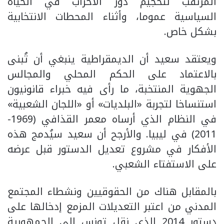
المرتقب لتحجيم دور الأحزاب في الحياة
السياسية عموما، وأثناء المحطات الانتخابية
بشكل خاص.
ويعتقد سعيد أن الديمقراطية ينبغي أن تُبنى
بالاعتماد على الحكم المحلي والمجالس
الجهوية المنتخبة، ما رأى فيه خبراء قانونيون
استنساخا لتجربة «البلديات» أو «اللجان الشعبية»
في النظام الذي أرساه معمر القذافي (1969-
2011) في ليبيا. والأرجح أن سعيد سيُدمج هذه
الأفكار في مشروع تعديل الدستور قبل عرضه
على الاستفتاء الشعبي.
بالمقابل هناك من الحقوقيين ونشطاء المجتمع
المدني من اعتبر التعديلات المزمع إدخالها على
دستور 2014 الذي نقل تونس إلى الجمهورية