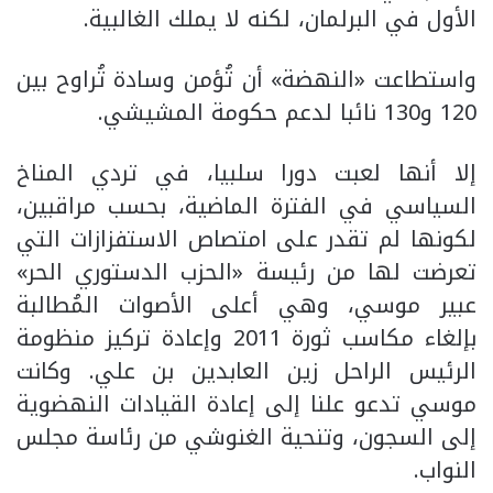
الأول في البرلمان، لكنه لا يملك الغالبية.
واستطاعت «النهضة» أن تُؤمن وسادة تُراوح بين
120 و130 نائبا لدعم حكومة المشيشي.
إلا أنها لعبت دورا سلبيا، في تردي المناخ
السياسي في الفترة الماضية، بحسب مراقبين،
لكونها لم تقدر على امتصاص الاستفزازات التي
تعرضت لها من رئيسة «الحزب الدستوري الحر»
عبير موسي، وهي أعلى الأصوات المُطالبة
بإلغاء مكاسب ثورة 2011 وإعادة تركيز منظومة
الرئيس الراحل زين العابدين بن علي. وكانت
موسي تدعو علنا إلى إعادة القيادات النهضوية
إلى السجون، وتنحية الغنوشي من رئاسة مجلس
النواب.