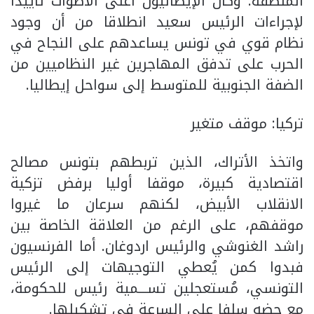
المنطقة. وكان الإيطاليون أعلى الأصوات تأييدا
لإجراءات الرئيس سعيد انطلاقا من أن وجود
نظام قوي في تونس يساعدهم على النجاح في
الحرب على تدفق المهاجرين غير النظاميين من
الضفة الجنوبية للمتوسط إلى سواحل إيطاليا.
تركيا: موقف متغير
واتخذ الأتراك، الذين تربطهم بتونس مصالح
اقتصادية كبيرة، موقفا أوليا برفض تزكية
الانقلاب الأبيض، لكنهم سرعان ما غيروا
موقفهم، على الرغم من العلاقة الخاصة بين
راشد الغنوشي والرئيس اردوغان. أما الفرنسيون
فبدوا كمن يُعطي التوجيهات إلى الرئيس
التونسي، مُستعجلين تســـمية رئيس للحكومة،
مع حضه سلفا على السرعة في تشكيلها.