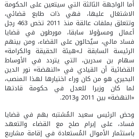
أما الواجهة الثالثة التي سيتعين على الحكومة
الاشتغال عليها، فهي ذات طابع قضائي،
وتتعلق بملفات عالقة منذ 2011 تخص 463 رجل
أعمال ومسؤولا سابقا، مورطون في قضايا
فساد مالي، سيُحالون على القضاء، ومن بينهم
الرئيسة السابقة لـ»هيئة الحقيقة والكرامة»
سهام بن سدرين، التي يتردد في الأوساط
القضائية أن القيادي في «النهضة» نور الدين
البحيري هو من كان وراء اختيارها لهذا المنصب،
لما كان وزيرا للعدل في حكومة قادتها
«النهضة» بين 2011 و2013.
وحض الرئيس سعيد المُشتبه بهم في قضايا
فساد، على إبرام صلح مع القضاء والتعهد
باستثمار الأموال المُستعادة في إقامة مشاريع