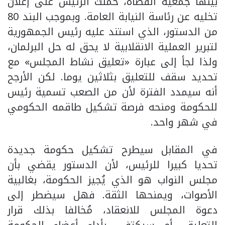
بينها جمعية القضاة، حملت الرئيس على إعلان
تخليه عن رئاسة النيابة العامة. وبموجب البند 80
من الدستور، الذي استند عليه رئيس الجمهورية
لتبرير العملية الانقلابية لا يحق له حل البرلمان،
ولذا لجأ إلى عبارة «تعليق نشاط المجلس» مع
تحديد سقف للتعليق بثلاثين يوما. لكن الأرجح
أنه سيمدد الفترة لأن من الصعب تسمية رئيس
للحكومة ومنحه فرصة تشكيل طاقمه الحكومي
في شهر واحد.
في المقابل سيطرح تشكيل حكومة جديدة
تحديا كبيرا للرئيس، لأن الدستور يقضي بأن
مجلس النواب هو الذي يُجيز الحكومة، بغالبية
الأصوات، ويمنحها الثقة. فهل سيضطر إلى
دعوة المجلس للانعقاد، مُخالفا بذلك قرار