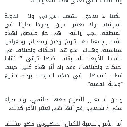
وتحالفاته التي تغذي هذه العدوانية.
لكننا لا نعادي الشعب الايراني، ولا الدولة
الايرانية، ولا نعتبر ايران وجودا طارئا في
المنطقة، يجب إزالته، هي جار ملاصق لهذه
الأمة. يجمعنا معه تاريخ. ودين ومصالح، وجغرافيا
سياسية، وهناك شواهد احتكاك واختلاف في
النقاط الأربعة السابقة، لكنها تبقى ” نقاط
احتكاك واختلاف”، وقد زاد أثر هذه كثيرا حينما
غطت نفسها في هذه المرحلة برداء تشيع
“ولاية الفقيه”.
ونحن لا نعتبر الصراع معها طائفي، ولا صراع
سني / شيعي، رغم أنها هي تعتبر الأمر كذلك.
أما الأمر بالنسبة للكيان الصهيوني فهو مختلف