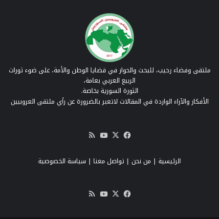
ملتقى وفضاء رحيب، للبحث والحوار في قضايا الوطن والأمة، على ضوء ثورات
الربيع العربي بعامة،
الثورة السورية بخاصة.
الأفكار والآراء الواردة في المقالات لاتعبر بالضرورة عن رأي ملتقى العروبيين
‫X
فيسبوك
‫YouTube
ملخص
الموقع
RSS
الرئيسية
|
من نحن
|
تواصل معنا
| سياسة الخصوصية
‫X
فيسبوك
‫YouTube
ملخص
الموقع
RSS