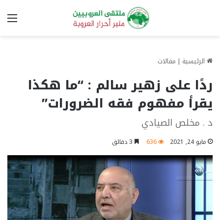
الق
الرئيسية
|
مقالات
ردًا على زهير سالم : “ما هكذا
يقرأ مفهوم فقه الضرورات”
د . مخلص الصيادي
مايو 24, 2021
636
3 دقائق