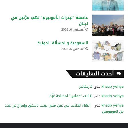
عاصفة “نيترات الأمونيوم” تهبّ مرَّتَين في
لبنان
أغسطس 6, 2026
السعودية والمسألة الحوثية
أغسطس 6, 2026
أحدث التعليقات
khatib yehya
على
كاريكاتير
khatib yehya
على
تنازلت “حماس” لمصلحة غزّة
khatib yehya
على
إنهاء الخلاف في عين منين بريف دمشق وإفراج عن عدد
من الموقوفين