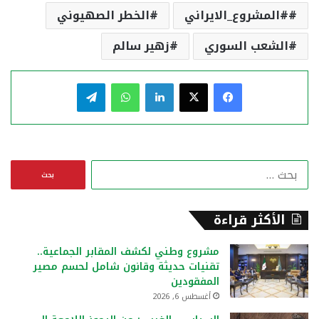
#المشروع_الايراني
الخطر الصهيوني
الشعب السوري
زهير سالم
فيسبوك
‫X
لينكدإن
واتساب
تيلقرام
ا
ل
ب
ح
الأكثر قراءة
ث
ع
مشروع وطني لكشف المقابر الجماعية..
ن
تقنيات حديثة وقانون شامل لحسم مصير
:
المفقودين
أغسطس 6, 2026