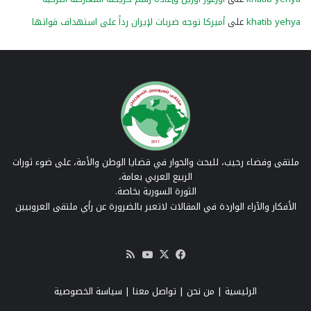
khatib yehya
على
أميركا توجه ضربات لإيران رداً على استهداف قواتها
ملتقى وفضاء رحيب، للبحث والحوار في قضايا الوطن والأمة، على ضوء ثورات
الربيع العربي بعامة،
الثورة السورية بخاصة.
الأفكار والآراء الواردة في المقالات لاتعبر بالضرورة عن رأي ملتقى العروبيين
‫X
فيسبوك
‫YouTube
ملخص
الموقع
RSS
الرئيسية
|
من نحن
|
تواصل معنا
| سياسة الخصوصية