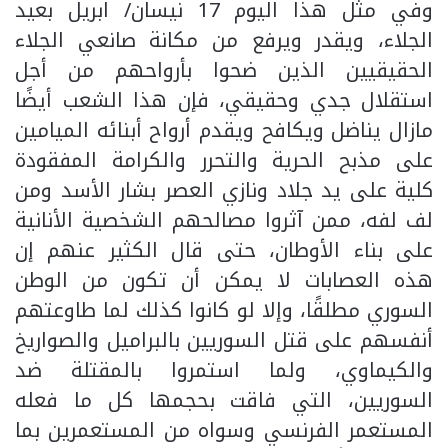
وفي مثل هذا اليوم 17 نيسان/ ابريل بعيد
الجلاء، ويقدر ويرفع من مكانة صانعي الجلاء
الحقيقيين الذين ضحوا بأرواحهم من أجل
استقلال جدي وحقيقي، فإن هذا الشعب أيضًا
مازال يناضل ويكافح ويقدم أرواح أبنائه الميامين
على مذبح الحرية والتحرر والكرامة المفقودة
كلية على يد جلاد ونازي العصر بشار الأسد ومن
لف لفه، ممن آثروا مصالحهم الشخصية الأنانية
على بناء الأوطان، حتى قال الكثير عنهم إن
هذه العصابات لا يمكن أن تكون من الوطن
السوري مطلقًا، وإلا لو كانوا كذلك لما طاوعتهم
أنفسهم على قتل السوريين بالبراميل والصواريخ
والكيماوي، ولما استمروا بالمقتلة ضد
السوريين، التي فاقت بحجمها كل ما فعله
المستعمر الفرنسي وسواه من المستعمرين بما