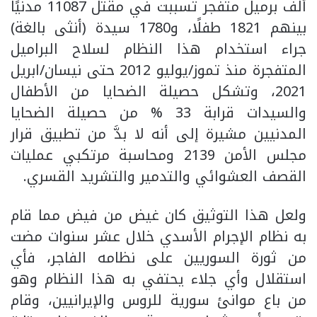
ألف برميل متفجر تسببت في مقتل 11087 مدنيًا
بينهم 1821 طفلًا، و1780 سيدة (أنثى بالغة)
جراء استخدام هذا النظام لسلاح البراميل
المتفجرة منذ تموز/يوليو 2012 حتى نيسان/ابريل
2021، وتشكل حصيلة الضحايا من الأطفال
والسيدات قرابة 33 % من حصيلة الضحايا
المدنيين مشيرة إلى أنه لا بدَّ من تطبيق قرار
مجلس الأمن 2139 ومحاسبة مرتكبي عمليات
القصف العشوائي والتدمير والتشريد القسري.
ولعل هذا التوثيق كان غيض من فيض مما قام
به نظام الإجرام الأسدي خلال عشر سنوات مضت
من ثورة السوريين على نظامه الفاجر، فأي
استقلال وأي جلاء يحتفي به هذا النظام وهو
من باع موانئ سورية للروس والإيرانيين، وقام