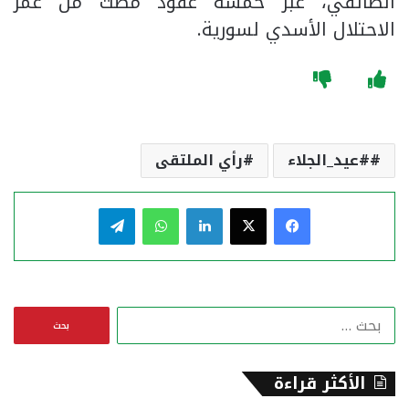
الطائفي، عبر خمسة عقود مضت من عمر
الاحتلال الأسدي لسورية.
#عيد_الجلاء
رأي الملتقى
فيسبوك
‫X
لينكدإن
واتساب
تيلقرام
ا
ل
ب
ح
الأكثر قراءة
ث