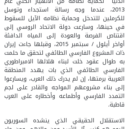
الدنيا لحماية نظامه من الانهيار الكلي عام
2013، عندما وجه رسالة استجداء وتوسل
للكرملين للتدخل وحماية نظامه الآيل للسقوط
في حينها، وسارعت دولة الاتحاد الروسي إلى
اقتناص الفرصة والعودة إلى المياه الدافئة
أواخر أيلول / سبتمبر 2015، وقبلها جاءت إيران
ذات المشروع الفارسي الطائفي لتحقق ما حلمت
به طوال عقود خلت لبناء هلالها الامبراطوري
الفارسي الطائفي الذي بات يهدد المنطقة
العربية برمتها، إن لم يدرك ذلك العرب، ويسارعوا
إلى بناء مشروعهم المواجه والقادر على لجم
التمدد الفارسي وأطماعه وأخطاره على العرب
قاطبة.
الاستقلال الحقيقي الذي ينشده السوريون