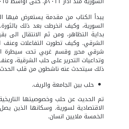
السورية منذ آذار ٢٠١١م. حتى أواسط ٢٠١٥م.
يبدأ الكتاب من مقدمة يستعرض فيها المع
السورية، وكيف انخرطت بعد ذلك بالثورة.
بداية التظاهر، ومن ثم الانتقال الى ب
الشرقي. وكيف تطورت التفاعلات وعنف ا
شرقي محرر وقسم غربي تحت سيطرة النظ
وتداعيات التحرير على حلب الشرقية، وعنف
ذلك سيتحدث عنه ناشطون من قلب الحدث بك
حلب بين الجامعة والريف.
تم الحديث عن حلب وخصوصيتها التاريخية
الاقتصادية لسورية. وسكانها الذين يصل
الخمسة ملايين انسان.