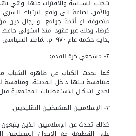
تتجنب السياسة والاقتراب منها. وهي بهذ
والأمن. اضافة الى واقع الارتباط السري أ
متصوفة او أئمة جوامع او رجال دين مؤ
كرها، وذلك عبر عقود. منذ استولى حافظ 
بداية حكمه عام ١٩٧٠م. شاملا السياسي والديني والثقافي والأهلي والمدني… الخ.
٢- مشجعي كرة القدم:
كما تحدث الكتاب عن ظاهرة الشباب م
متنافسة بينها داخل المدينة، ومنافسة ل
احدى اشكال الاستقطابات المجتمعية قبل ا
٣- الإسلاميين المشيخيين التقليديين.
كذلك تحدث عن الإسلاميين الذين يتبعون ا
على القطيعة مع الإخوان المسلمين الم