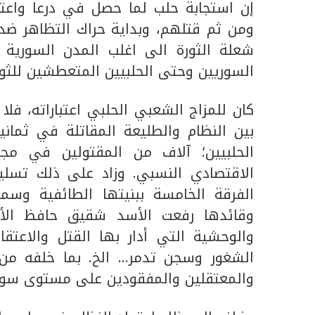
إن استجابة حلب لما حصل في درعا واعتق
شعلة الثورة الى اغلب المدن السورية
السوريين وحتى الحلبيين المتعطشين للثور
كان للمزاج الشعبي الحلبي اعتباراته، فل
بين النظام والطليعة المقاتلة في ثماني
الحلبيين؛ آلاف من المقتولين في مجاز
الاقتصادي النسبي. وزاد على ذلك تسلي
الفرقة الخامسة ببنيتها الطائفية وسم
وقائدها رفعت الأسد شقيق حافظ الأ
والوحشية التي أدار بها القتل والاعت
الشغور وسجن تدمر… الخ. بما خلفه من
والمعتقلين والمفقودين على مستوى سوري