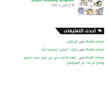
السعودية والمسألة الحوثية
أغسطس 6, 2026
أحدث التعليقات
khatib yehya
على
كاريكاتير
khatib yehya
على
تنازلت “حماس” لمصلحة غزّة
khatib yehya
على
إنهاء الخلاف في عين منين بريف دمشق
وإفراج عن عدد من الموقوفين