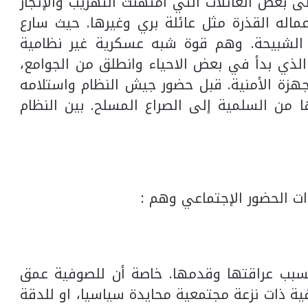
 بعض العائلات التي امتهنت التهريب والإتجار
ماله القذرة مثل عائلة بري وغيرها. حيث سارع
 الشبيحة. وهم قوة شبه عسكرية غير نظامية
لذي بدأ في بعض الاحياء وانطلق من الجوامع،
جهزة الأمنية. قبل حضور جيش النظام واستلامه
من السلمية إلى الصراع المسلح. بين النظام
ت الحضور الإجتماعي وهم :
سبب عراقتها وقدمها. خاصة أن للصوفية عمق
فية ذات نزعة مجتمعية محايدة سياسيا، او للدقة