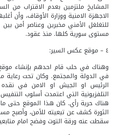
المشايخ ملتزمين بعدم الاقتراب من الس
الاجهزة الامنية ووزارة الأوقاف، وأن أغلب
للتغلغل الأمني مخبرين وعناصر أمن بين
مستوى سورية كلها. منذ عقود.
٤ – موقع عكس السير:
وهناك في حلب قام احدهم بإنشاء موقع ع
في الدولة والمجتمع. وكان تحت رعاية م
الرئيس او الجيش او الامن في نقده 
التلفزيونية التي اعتمدت أسلوب التنفيس 
هناك حرية رأي. كان هذا الموقع حتى ما 
الثورة كشف عن تبعيته للأمن، وأصبح مسؤ
سقطت عنه ورقة التوت وفضح امام متابعيه