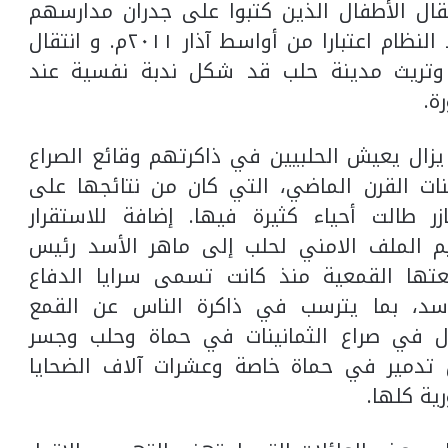
ال الأطفال الذين كتبوا على جدران مدارسهم
ومن ثم قتلهم، وبداية حراك التظاهر ضد النظام اعتبارا من أواسط آذار ٢٠١١م. و انتقال
 وتريث مدينة حلب قد شكل ندبة نفسية عند
ة.
ا يزال يعيش الحلبيين في ذاكرتهم وقائع الصراع
نات القرن الماضي، التي كان من نتائجها على
ر طالت أحياء كثيرة فيها. إضافة للاستقرار
م الملف الامني لحلب إلى ماهر الأسد رئيس
عتها القمعية منذ كانت تسمى سرايا الدفاع
سد، بما يترسب في ذاكرة الناس عن القمع
قال في صراع الثمانينات في حماة وحلب وجسر
 تدمير في حماة خاصة وعشرات آلاف الضحايا
ة كلها.