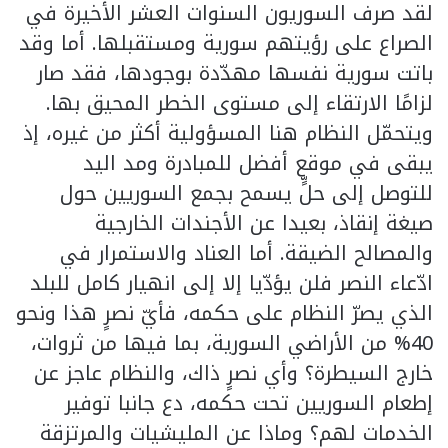
لقد صرف السوريون السنوات العشر الأخيرة في
الصراع على رؤيتهم سورية ومستقبلها. أما وقد
باتت سورية نفسها مهدّدة بوجودها، فقد صار
لزامًا الارتقاء إلى مستوى الخطر المحيق بها.
ويتحمّل النظام هنا المسؤولية أكثر من غيره، إذ
يبقى في موقع أفضل للمبادرة ومد اليد
للتوصل إلى حلٍّ يسمح بجمع السوريين حول
صيغة إنقاذ، بعيدا عن الأجندات الخارجية
والمصالح الضيقة. أما العناد والاستمرار في
ادّعاء النصر فلن يؤدّيا إلا إلى انهيار كامل للبلد
الذي يصرّ النظام على حكمه، فأيّ نصرٍ هذا ونحو
40% من الأراضي السورية، بما فيها من ثروات،
خارج السيطرة؟ وأي نصرٍ ذاك، والنظام عاجز عن
إطعام السوريين تحت حكمه، دع جانبا توفير
الخدمات لهم؟ وماذا عن المليشيات والمرتزقة