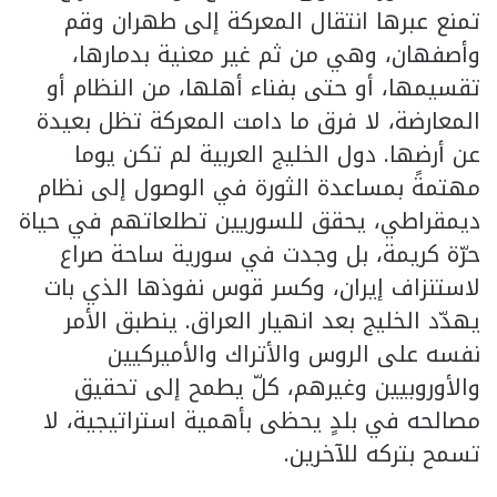
تمنع عبرها انتقال المعركة إلى طهران وقم
وأصفهان، وهي من ثم غير معنية بدمارها،
تقسيمها، أو حتى بفناء أهلها، من النظام أو
المعارضة، لا فرق ما دامت المعركة تظل بعيدة
عن أرضها. دول الخليج العربية لم تكن يوما
مهتمةً بمساعدة الثورة في الوصول إلى نظام
ديمقراطي، يحقق للسوريين تطلعاتهم في حياة
حرّة كريمة، بل وجدت في سورية ساحة صراع
لاستنزاف إيران، وكسر قوس نفوذها الذي بات
يهدّد الخليج بعد انهيار العراق. ينطبق الأمر
نفسه على الروس والأتراك والأميركيين
والأوروبيين وغيرهم، كلّ يطمح إلى تحقيق
مصالحه في بلدٍ يحظى بأهمية استراتيجية، لا
تسمح بتركه للآخرين.