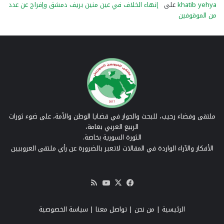
khatib yehya
على
إنهاء الخلاف في عين منين بريف دمشق وإفراج عن عدد
من الموقوفين
ملتقى وفضاء رحيب، للبحث والحوار في قضايا الوطن والأمة، على ضوء ثورات
الربيع العربي بعامة،
الثورة السورية بخاصة.
الأفكار والآراء الواردة في المقالات لاتعبر بالضرورة عن رأي ملتقى العروبيين
‫X
فيسبوك
‫YouTube
ملخص
الموقع
RSS
الرئيسية
|
من نحن
|
تواصل معنا
| سياسة الخصوصية