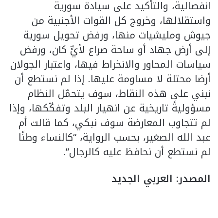
انفصالية، والتأكيد على سيادة سورية
واستقلالها، وخروج كل القوات الأجنبية من
جيوش ومليشيات منها، ورفض تحويل سورية
إلى أرض جهاد أو ساحة صراع لأيٍّ كان، ورفض
سياسات المحاور والانخراط فيها، واعتبار الجولان
أرضا محتلة لا مساومة عليها. إذا لم نستطع أن
نبني على هذه النقاط، سوف يتحمّل النظام
مسؤوليةً تاريخية عن انهيار البلد وتفكّكها، وإذا
لم تتجاوب المعارضة سوف نبكي، كما قالت أم
عبد الله الصغير، بحسب الرواية، “كالنساء وطنًا
لم نستطع أن نحافظ عليه كالرجال”.
المصدر: العربي الجديد