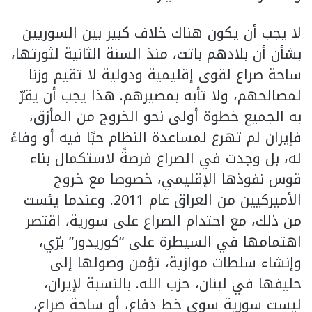
لا يجب أن يكون هناك خلاف كبير بين السوريين
بشأن أن بلادهم باتت، منذ السنة الثانية لثورتها،
ساحة صراع لقوى إقليمية ودولية لا تقيم وزنا
لمصالحهم، ولا تأبه بمصيرهم. هذا يجب أن يقرّ
به الجميع خطوة أولى نحو الخروج من المأزق،
فإيران لم تهرع لمساعدة النظام حبًا فيه أو وفاءً
له، بل وجدت في الصراع فرصةً لاستكمال بناء
قوس نفوذها الإقليمي، خصوصا مع خروج
الأميركيين من العراق عام 2011. وعندما يئست
من ذلك، مع احتدام الصراع على سورية، اقتصر
اهتمامها في السيطرة على “كوريدور” برّي،
وإنشاء سلطات موازية، تؤمن وصولها إلى
حليفها في لبنان، حزب الله. بالنسبة لإيران،
ليست سورية سوى خط دفاع، أو ساحة صراع،