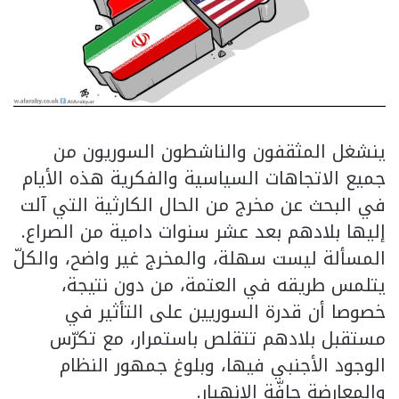
ينشغل المثقفون والناشطون السوريون من
جميع الاتجاهات السياسية والفكرية هذه الأيام
في البحث عن مخرج من الحال الكارثية التي آلت
إليها بلادهم بعد عشر سنوات دامية من الصراع.
المسألة ليست سهلة، والمخرج غير واضح، والكلّ
يتلمس طريقه في العتمة، من دون نتيجة،
خصوصا أن قدرة السوريين على التأثير في
مستقبل بلادهم تتقلص باستمرار، مع تكرّس
الوجود الأجنبي فيها، وبلوغ جمهور النظام
والمعارضة حافّة الانهيار.