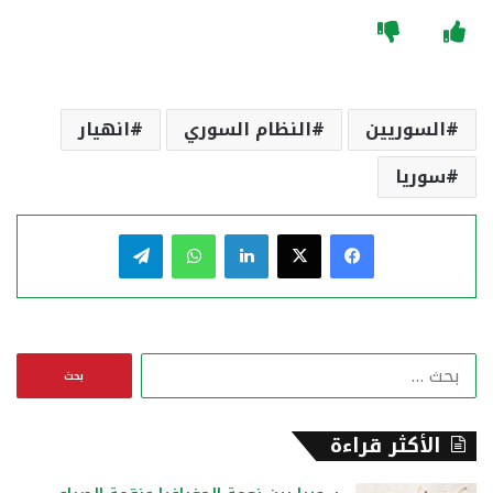
السوريين
النظام السوري
انهيار
سوريا
فيسبوك
‫X
لينكدإن
واتساب
تيلقرام
ا
ل
ب
ح
الأكثر قراءة
ث
ع