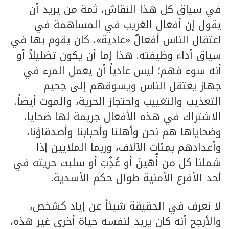
في سياق كل هذا النقاش، ثمة من يريد أن
يقول إن أفعال الغريب في المساهمة في
اعتقال الناس أفعالٌ «عادية»، كان يقوم بها في
سياق أداء وظيفته. هذا إما أن يكون تضليلاً أو
أنه سوء فهم؛ ليس عادياً أن يعمل المرء في
جهاز يعتقل الناس ويسوقهم إلى جحيم
التعذيب والتغييب واحتجاز الحرية، والموت أيضاً.
الاشتراك في هذه الأفعال جريمة لها ضحايا،
وضحاياها هم نحن وأهلنا وأحبابنا وأصدقاؤنا،
وأعدادهم بمئات الآلاف، وربما الملايين إذا
شملنا كل من أُهينَ أو عُذِّبَ أو سلبت حريته في
أحد الأفرع الأمنية طوال حكم الأسدية.
لا نعرف في الحقيقة شيئاً عن إياد كشخص،
والأرجح أنه كان يريد لنفسه حياة أخرى غير هذه،