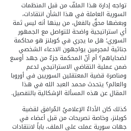
تواجه إدارة هذا الملفّ من قبل المنظمات
السورية العاملة في هذا الشأن انتقادات،
وبعضها محقٌ بالفعل، من بينها أنه ليس ثمة
أي استراتيجية واضحة للتواصل مع الجمهور
السوري؛ هل ما يجري في كوبلنز هو محاكمة
جنائية لمجرمين يواجهون الادعاء الشخصي
لضحاياهم؟ أم أنّ المحكمة جزءٌ من جهد أوسع
ضمن عملية التقاضي الاستراتيجي لدعم
ومناصرة قضية المعتقلين السوريين في أوروبا
والعالم؟ يتحدث محمد العبد الله في هذا
المقال عن هذه المسألة الإشكالية بالتفصيل.
كذلك كان الأداءُ الإعلاميُ المُرافق لقضية
كوبلنز، وخاصة تصريحات من قبل أعضاء في
جهات سورية عملت على الملف، باباً لانتقادات