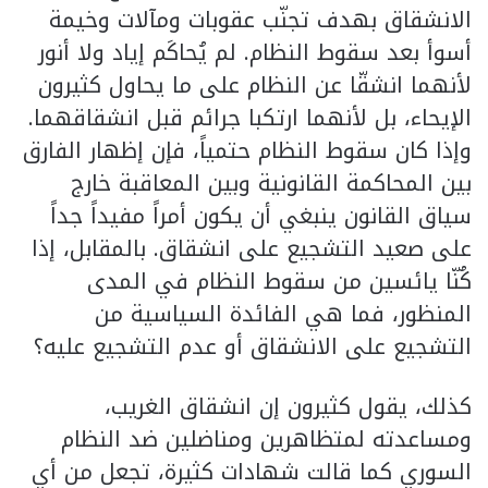
الانشقاق بهدف تجنّب عقوبات ومآلات وخيمة
أسوأ بعد سقوط النظام. لم يُحاكَم إياد ولا أنور
لأنهما انشقّا عن النظام على ما يحاول كثيرون
الإيحاء، بل لأنهما ارتكبا جرائم قبل انشقاقهما.
وإذا كان سقوط النظام حتمياً، فإن إظهار الفارق
بين المحاكمة القانونية وبين المعاقبة خارج
سياق القانون ينبغي أن يكون أمراً مفيداً جداً
على صعيد التشجيع على انشقاق. بالمقابل، إذا
كُنّا يائسين من سقوط النظام في المدى
المنظور، فما هي الفائدة السياسية من
التشجيع على الانشقاق أو عدم التشجيع عليه؟
كذلك، يقول كثيرون إن انشقاق الغريب،
ومساعدته لمتظاهرين ومناضلين ضد النظام
السوري كما قالت شهادات كثيرة، تجعل من أي