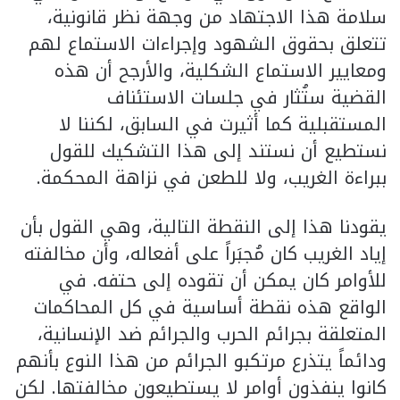
سلامة هذا الاجتهاد من وجهة نظر قانونية،
تتعلق بحقوق الشهود وإجراءات الاستماع لهم
ومعايير الاستماع الشكلية، والأرجح أن هذه
القضية ستُثار في جلسات الاستئناف
المستقبلية كما أثيرت في السابق، لكننا لا
نستطيع أن نستند إلى هذا التشكيك للقول
ببراءة الغريب، ولا للطعن في نزاهة المحكمة.
يقودنا هذا إلى النقطة التالية، وهي القول بأن
إياد الغريب كان مُجبَراً على أفعاله، وأن مخالفته
للأوامر كان يمكن أن تقوده إلى حتفه. في
الواقع هذه نقطة أساسية في كل المحاكمات
المتعلقة بجرائم الحرب والجرائم ضد الإنسانية،
ودائماً يتذرع مرتكبو الجرائم من هذا النوع بأنهم
كانوا ينفذون أوامر لا يستطيعون مخالفتها. لكن