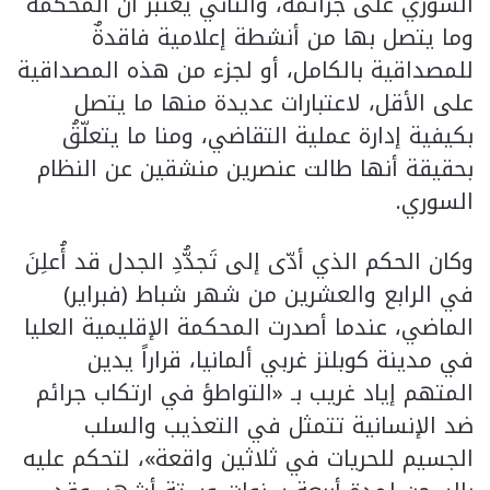
السوري على جرائمه، والثاني يعتبر أنّ المحكمة
وما يتصل بها من أنشطة إعلامية فاقدةٌ
للمصداقية بالكامل، أو لجزء من هذه المصداقية
على الأقل، لاعتبارات عديدة منها ما يتصل
بكيفية إدارة عملية التقاضي، ومنا ما يتعلّقُ
بحقيقة أنها طالت عنصرين منشقين عن النظام
السوري.
وكان الحكم الذي أدّى إلى تَجدُّدِ الجدل قد أُعلِنَ
في الرابع والعشرين من شهر شباط (فبراير)
الماضي، عندما أصدرت المحكمة الإقليمية العليا
في مدينة كوبلنز غربي ألمانيا، قراراً يدين
المتهم إياد غريب بـ «التواطؤ في ارتكاب جرائم
ضد الإنسانية تتمثل في التعذيب والسلب
الجسيم للحريات في ثلاثين واقعة»، لتحكم عليه