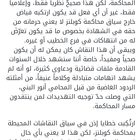
المحاكمة، لكن هذا صحيحٌ نظرياً فقط، وإعلامياً
فقط، غير أن أي فعل قد يكون ارتكبه فياض
خارج سياق محاكمة كوبلنز لا يعني حرمانه من
حقه في الشهادة بخصوص ما قد يكون تعرّضَ
له من انتهاكات في فرع الخطيب أو غيره.
ويبقى أن هذا النقاش كان يمكن له أن يكون
صحياً ومفيداً، خاصة أننا سنشهد خلال السنوات
القادمة ملفات قضائية ودعاوى كثيرة، لو أنه لم
يشهد اتهامات متبادلة وكلاماً عنيفاً، من أمثلته
الردود الغاضبة من قبل المحامي أنور البني،
التي وصلت حدّ توجيه التهديدات لمن ينتقدون
مسار المحاكمة.
ارتُكِبت خطايا إذن في سياق النقاشات المحيطة
بمحاكمة كوبلنز، لكن هذا لا يعني بأي حال