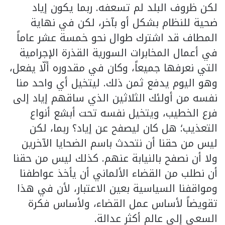
لكن ظروف البلد لم تسعفه. ربما يكون إياد
ضحية للنظام بشكل أو بآخر، لكن في نهاية
المطاف قد اشترك طوال نحو خمسة عشر عاماً
في أعمال المخابرات السورية القذرة الإجرامية
التي نعرفها جميعاً، وكان في مقدوره ألّا يفعل،
وهو اليوم يدفع ثمن ذلك. ليتخيل أي واحد منا
نفسه من أولئك الثلاثين الذي ساقهم إياد إلى
فرع الخطيب، ويتخيل نفسه تحت أبشع أنواع
التعذيب؛ هل كان ليصفح عن إياد؟ ربما، لكن
ليس من حقنا أن نتحدث باسم الضحايا الآخرين
ولا أن نصفح بالنيابة عنهم. كذلك ليس من حقنا
أن نطلب من القضاء الألماني أن يأخذ عواطفنا
ومواقفنا السياسية بعين الاعتبار، لأن في هذا
تقويضاً لأساس عمل القضاء، ولأساس فكرة
السعي إلى عالم أكثر عدالة.