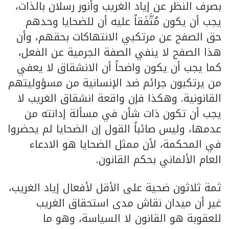
بصرف النظر عن إياد الغريب وأنور رسلان بالذات،
يجب أن يكون مُتَّفَقاً عليه أن للضحايا وحدهم
حق الصفح عن مرتكبي الانتهاكات بحقهم، وأن
هذا الصفح لا ينفي الصفة الجرمية عن الفعل،
كما يجب أن يكون واضحاً أن الانشقاق لا يعفي
من يرتكبون جرائم ضد الإنسانية من مسؤوليتهم
القانونية. وهكذا فإن واقعة انشقاق الغريب لا
يجب أن تكون ذات شأن في مسألة إدانته من
عدمها، وليس صائباً القول إن الضحايا لم يحضروا
في المحكمة، لأن ممثل الضحايا هو الادعاء
العام الألماني بحكم القانون.
ثمة ثلاثون ضحية على الأقل لأفعال إياد الغريب،
غير أن ميدان نقاش مدى استحقاق الغريب
للعقوبة هو القانون لا السياسة، وهو ما