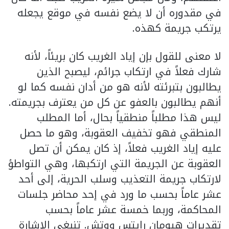
في مقدوره أن لا يضع نفسه في موقع يجعله
يرتكب جريمة كهذه.
لا معنى للقول بإن إياد الغريب كان بريئاً، لأنه
شارك فعلاً في ارتكاب جرائم، ليصبح الذين
يطالبون بتبرئته لأنه هو من أدان نفسه كما لو
أنهم يطالبون بالعفو عن كل من يعترف بجريمته.
ليس هذا مطلباً منطقياً بحال، أما المطلب
المنطقي فهو تخفيف العقوبة، وهو ما حصل
عليه إياد الغريب فعلاً، إذ كان يمكن أن تصل
العقوبة عن الجريمة التي ارتكبها، وهي التواطؤ
لارتكاب جريمة التعذيب وسلب الحرية، إلى أحد
عشر عاماً بحسب ما ورد في إحد محاضر جلسات
المحاكمة، وربما خمسة عشر عاماً بحسب
تقديرات هيومان رايتس ووتش. تنبغي الإشارة