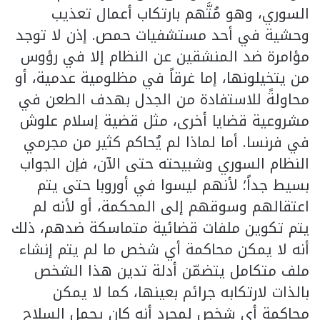
السوري، وهو مُتَّهم بارتكاب أعمال تعذيب
وحشية في أحد مستشفيات حمص. إذن لا توجد
مؤامرة ضد المنشقين عن النظام إلا في رؤوس
من يتخيلونها، إما غرقاً في مظلومية عدمية، أو
محاولةً للاستفادة من الجدل بهدف الطعن في
مشروعية قضايا أخرى، مثل قضية إسلام علوش
في فرنسا. أما لماذا لم يُحاكم كثير من مجرمي
النظام السوري وشبيحته حتى الآن، فإن الجواب
بسيط جداً؛ لأنهم ليسوا في أوروبا حتى يتم
اعتقالهم وسوقهم إلى المحكمة، أو لأنه لم
يتم تكوين ملفات قضائية متماسكة ضدهم، ذلك
أنه لا يمكن محاكمة أي شخص ما لم يتم إنشاء
ملف متكامل يتضمّن أدلة تدين هذا الشخص
بالذات لارتكابه جرائم بعينها، كما لا يمكن
محاكمة أي شخص لمجرد أنه كان يحمل السلاح