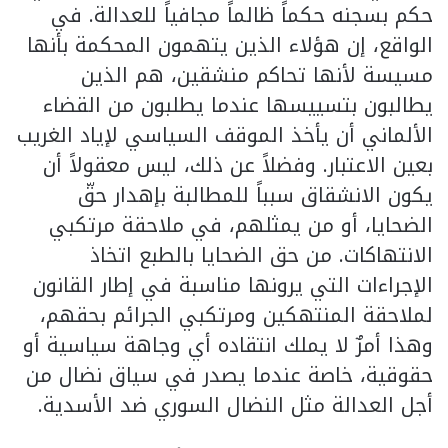
حكم بسجنه حكماً ظالماً مجافياً للعدالة. في
الواقع، إن هؤلاء الذين يتهمون المحكمة بأنها
مسيسة لأنها تحاكم منشقين، هم الذين
يطالبون بتسييسها عندما يطلبون من القضاء
الألماني أن يأخذ الموقف السياسي لإياد الغريب
بعين الاعتبار. وفضلاً عن ذلك، ليس معقولاً أن
يكون الانشقاق سبباً للمطالبة بإهدار حقّ
الضحايا، أو من يمثلهم، في ملاحقة مرتكبي
الانتهاكات. من حق الضحايا بالطبع اتخاذ
الإجراءات التي يرونها مناسبة في إطار القانون
لملاحقة المنتهكين ومرتكبي الجرائم بحقهم،
وهذا أمرٌ لا يملك انتقاده أي وجاهة سياسية أو
حقوقية، خاصة عندما يصدر في سياق نضال من
أجل العدالة مثل النضال السوري ضد الأسدية.