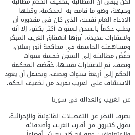
لكن يبقى أن المطالبة بتخفيف الحكم مطالبة
وجيهة، وهو ما قامت به المحكمة، وقبلها
الادعاء العام نفسه، الذي كان في مقدوره أن
يطلب حكماً بالسجن لسنوات أكثر بكثير، إلا أنه
ولاعتبارات عديدة، أبرزها انشقاق الغريب المبكّر
ومساهمته الحاسمة في محاكمة أنور رسلان،
خفَّضَ مطالبته إلى السجن خمسة سنوات
ونصف. ثم للاعتبارات نفسها، خفّضت المحكمة
الحكم إلى أربعة سنوات ونصف، ويحتمل أن يعود
الاستئناف على الغريب بمزيد من تخفيف الحكم.
عن الغريب والعدالة في سوريا
بصرف النظر عن التفصيلات القانونية والإجرائية،
يقول كثيرون من أقارب الغريب وأصدقائه
والمتعاطفين معه إنه كان يعيش أوضاعاً