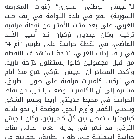
لـ”الجيش الوطني السوري” (قوات المعارضة
السورية)، يقع في بلدة التوامة في ريف حلب
الغربي، على بعد مئات الأمتار من نقطة مراقبة
تركية. وكان جنديان تركيان قد أُصيبا الأحد
الماضي، في نقطة حراسة على طريق “أم 4”
في ريف إدلب الغربي، نتيجة استهداف النقطة
من قبل مجهولين كانوا يستقلون درّاجة نارية.
وأكدت المصادر أن الجيش التركي شرع منذ أيام
في تركيب كاميرات مراقبة على طول الطريق،
مشيرة إلى أن الكاميرات وضعت بالقرب من نقاط
الحراسة في محيط مدينتي أريحا وجسر الشغور
وبلدتي الكفير وأورم الجوز، موضحة أن نحو ثلاثة
كيلومترات تفصل بين كلّ كاميرتين. وكان الجيش
التركي قد نشر في بداية العام الحالي نقاط
حراسة إسمنتية على طول الطريق، لحمايته من