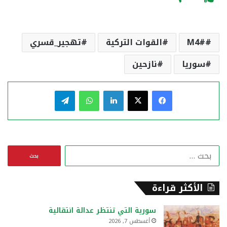
#M4
القوات التركية
تهجير_قسري
سوريا
نازحين
فيسبوك
‫X
لينكدإن
واتساب
تيلقرام
ا
ل
ب
ح
الأكثر قراءة
ث
ع
سورية التي تنتظر عدالة انتقالية
ن
أغسطس 7, 2026
: