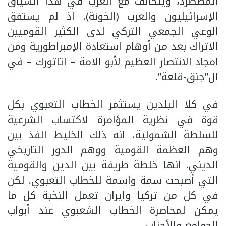
المضطرد، ويتحالف مع الغرب في هذا السياق
الإسرائيليون والعرب (الخونة). اذ لم يستفق
الوعي الجمعي التركي لدى الكثير القوميين
الاتراك بعد من أوهام استعادة الإمبراطورية ومن
امجاد الانتصار العظيم لأبو الامة – اتاتورك – في
ال”جنق-قلعة”.
في كلا البلدين يستثمر الخطاب التعبوي بكل
قوة في نظرية المؤامرة لاكتساب الشرعية
للسلطة الشمولية، انه ذلك الخليط الفذ بين
وهم العظمة القومية ووهم الدور التاريخي
الديني. انها خلطة طريفة بين الدين والقومية
التي أصبحت سمة واسمة للخطاب التعبوي. لكن
في كل من تركيا وايران تعمل النخبة كل ما
يمكن لمحاصرة الخطاب الشعبوي عند أبواب
الجوامع والأحزاب.