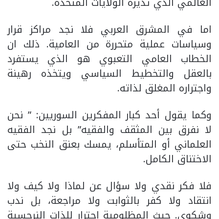
العالمي الذي تديره الولايات المتحدة.
اما في المشرق العربي فلا نجد مراكز قرار
وسياسات عملية متحررة من العامية. ذلك ان
الخطاب العامي التعبوي هو الذي يستفرد
بالعقل والتخطيط السياسي ويتخذه رهينة
واجتراره المغلق لذاته.
وكما يقول أحد كبار المفكرين السوريين: ” نحن
لا نفرق بين المثقف والفقيه” بل نجد الفقيه
العلماني أو المتأسلم، يمسك بعنق النخب حتى
الاختناق الكامل.
فلا فكر نقدي ولا سؤال عن لماذا ولا كيف ولا
انتقاد ولا كفر بالثوابت ولا مراجعة، بل ندب
وشكوى. حيث المظلومية اجترار للذات النرجسية