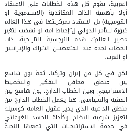
العربية، تقوم كل هذه الخطابات على الاعتقاد
أولا بأهمية الذات العقائدية (الاسلاموية او
القومجية) بل الاعتقاد بمركزيتها في هذا العالم
كبؤرة للتآمر الدولي ل”إحباط امة لو نهضت لتغير
مصير العالم”. هذه النرجسية التاريخية. ذات
الخطاب نجده عند المتعصبين الاتراك والإيرانيين
او العرب.
لكن في كل من إيران وتركيا، ثمة بون شاسع
بين منطق محافل التفكير والتخطيط
الاستراتيجي وبين الخطاب الدارج. بون شاسع بين
الفقيه والسياسي. هنا يعمل الخطاب الدارج من
منطق الداعية الذي يدير عقول العامة كوسيلة
لتعزيز شرعية النظام وكأداة للحشد الغوغائي
في خدمة الاستراتيجيات التي تضعها النخبة