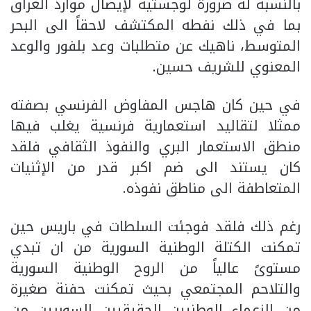
بالنسبة له ضرورة لوجستية لإيصال موارد العراق
بما في ذلك نفطه المكتشف لاحقاً الى البحر
المتوسط، ناهيك عن متطلبات وعد بلفور والوعد
المعنوي للشريف حسين.
في حين كان هاجس المفاوض الفرنسي بصفته
ممثلا لتقاليد استعمارية فرنسية يغلب فيها
منطق الاستعمار البري والنفوذ الثقافي فلقد
كان يستند الى ضم اكبر قدر من الإثنيات
المتعاطفة الى مناطق نفوذه.
رغم ذلك فلقد فوجئت السلطات في باريس حين
تمكنت الكتلة الوطنية السورية من ان تبدي
مستوىً عالياً من الروح الوطنية السورية
والتلاحم المجتمعي بحيث تمكنت حفنة صغيرة
من الزعماء الوطنيين الحقيقيين السوريين من