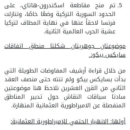
تم منح مقاطعة اسكندرون-هاتاي، على
الحدود السورية التركية وضعًا خاصًا، وتنازلت
فرنسا لاحقاً عنها في نهاية المطاف لتركيا
عشية الحرب العالمية الثانية.
موضوعتان جوهريتان شكلتا منطق اتفاقات
سايكس بيكو:
من خلال قراءة أرشيف المفاوضات الطويلة التي
بدأت بسايكس بيكو ولم تنته حتى منصف العقد
الثاني من القرن العشرين نلاحظ هنا موضوعتين
سادتا سياقات النقاش حول تدبير المناطق
المنفصلة عن الامبراطورية العثمانية المنهارة.
أولها: الانهيار الحتمي للإمبراطورية العثمانية: