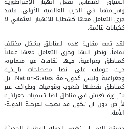
السياق العثماني بفعل انهيار الإمبراطورية
وهزيمتها في الحرب العالمية الأولى، فلقد
جرى التعامل معها كشظايا للانهيار العثماني لا
ككيانات قائمة.
لقد تمت مقاربة هذه المناطق بشكل مختلف
تماماً، ونظر اليها وجرى التعامل معها عملياً
كمناطق جغرافية، فيها ثقافات غير متمايزة،
حيث عوملت على انها مصطلحات تاريخية
وجغرافية وليس كدول-امة Nation-States، بل
كمناطق تقطنها شعوب وقوميات وطوائف غير
متبلورة تعيش في مناطق لها تسميات جغرافية
لأراض دون ان تكون قد نضجت لمرحلة الدولة-
الأمة.
حقيقة الامر ان نشوء الدولة الوطنية الحديثة