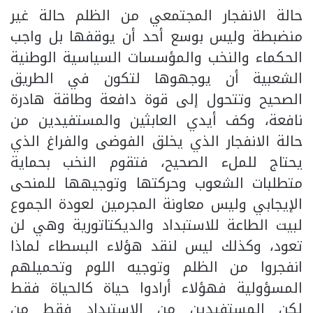
حالة الانفجار المجتمعي من الظلم حالة غير
منضبطة وليس بوسع أحد أن يوقفها بل واجب
الحكماء والنخب والمؤسسات السياسية الوطنية
الشعبية أن يوجهوها لتكون في الطريق
الصحيح وتتحول إلى قوة دافعة وطاقة هادرة
نافعة، وكف أيدي العابثين والمستفيدين من
حالة الانفجار الذي يخلق الفوضى والفراغ الذي
يحتاج للملء الصحيح، فتقوم النخب بحماية
متطلبات الشعوب وحركتها وتوجيهها للمنحى
الإيجابي وليس معاونة المجرمين لعودة الجموع
لبيت الطاعة للاستبداد والديكتاتورية وهي لن
تعود، وكذلك ليس لنقد هؤلاء البسطاء لماذا
انفجروا من الظلم وتوجيه اللوم وتحميلهم
المسؤولية فهؤلاء أرادوا حياة كالحياة فقط
لكن المستفيدين من الاستبداد فقط من