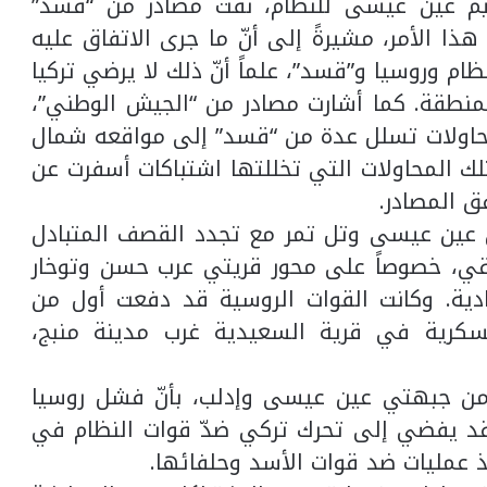
يم عين عيسى للنظام، نفت مصادر من “قسد”
هذا الأمر، مشيرةً إلى أنّ ما جرى الاتفاق عليه
م وروسيا و”قسد”، علماً أنّ ذلك لا يرضي تركيا
منطقة. كما أشارت مصادر من “الجيش الوطني”،
 لمحاولات تسلل عدة من “قسد” إلى مواقعه شمال
ك المحاولات التي تخللتها اشتباكات أسفرت عن
 المصادر.
ي عين عيسى وتل تمر مع تجدد القصف المتبادل
قي، خصوصاً على محور قريتي عرب حسن وتوخار
ادية. وكانت القوات الروسية قد دفعت أول من
لعسكرية في قرية السعيدية غرب مدينة منبج،
 من جبهتي عين عيسى وإدلب، بأنّ فشل روسيا
قد يفضي إلى تحرك تركي ضدّ قوات النظام في
ذ عمليات ضد قوات الأسد وحلفائها.