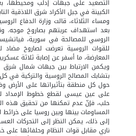
التصعيد على جبهات إدلب ومحيطها، بع
الكبينة في جبل الأكراد شرق اللاذقية الت
ومساء الثلاثاء، قالت وزارة الدفاع الرو
بعد استهداف عربتهم بصاروخ موجه. ونق
الروسي للمصالحة في سورية، فياتشيسلاف
للقوات الروسية تعرضت لصاروخ مضاد ل
المعارضة، ما أسفر عن إصابة ثلاثة عسكري
ويكمن الارتباط بين جبهات شمال شرق 
بتشابك المصالح الروسية والتركية في كل 
حول كل منطقة بتأثيراتها على الأرض وف
على عين عيسى لقطع خطوط الإمداد لـ”
حلب، فإنّ عدم تمكنها من تحقيق هذه ال
المساومات بينها وبين روسيا على خرائط 
إلى ذلك، يمكن النظر إلى التحركات العسك
ناري مقابل قوات النظام وحلفائها على خ