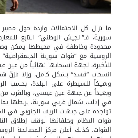
ما تزال كل الاحتمالات واردة حول مص
سورية، فـ”الجيش الوطني” التابع للمعار
محدودة وخاطفة في محيطها يمكن وصفه
الروسية مع “قوات سورية الديمقراطية” 
للأخيرة، لجهة انسحابها نهائياً من عين 
انسحاب “قسد” بشكل كامل، وإلا فإنّ هج
وشيكاً للسيطرة على البلدة، بحسب الرس
وبعيداً عن جبهة عين عيسى، وبالقرب من م
في إدلب، شمال غربي سورية، بربطها بما
تواجده على جبهات الريف الجنوبي في الم
قوات النظام وحلفائها لوقف إطلاق النار
القوات. كذلك أعلن مركز المصالحة الرو