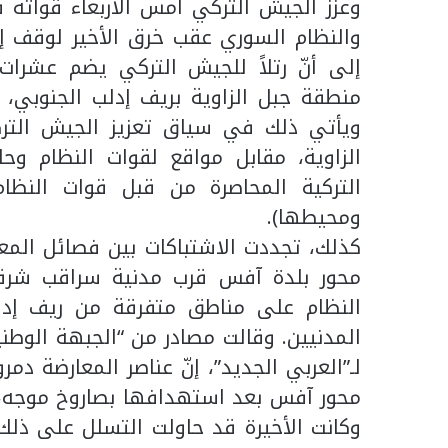
وعزز الجيش التركي أمس الأربعاء قواته ف
والنظام السوري عقب خرق الأخير لوقف إط
إلى أنّ رتلاً للجيش التركي يضم عشرات 
منطقة جبل الزاوية بريف إدلب الجنوبي، 
ويأتي ذلك في سياق تعزيز الجيش الترك
الزاوية، مقابل مواقع لقوات النظام وح
التركية المحاصرة من قبل قوات النظا
ومحيطها).
كذلك، تجددت الاشتباكات بين فصائل الم
محور بلدة آفس قرب مدنية سراقب شر
النظام على مناطق متفرقة من ريف إدل
المدنيين. وقالت مصادر من “الجبهة الوطنية
لـ”العربي الجديد”، إنّ عناصر المعارضة دم
محور آفس بعد استهدافها بصاروخ موجه، 
وكانت الأخيرة قد حاولت التسلل على ذلك