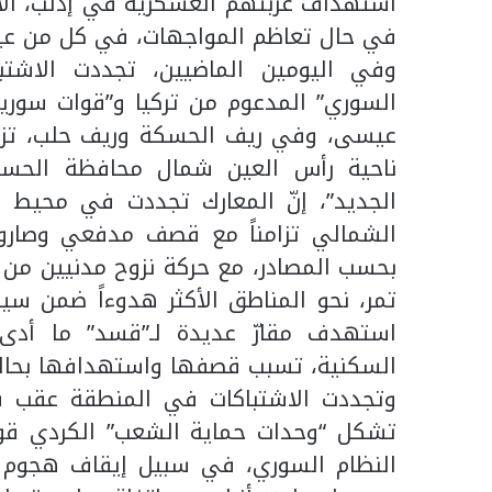
استهداف عربتهم العسكرية في إدلب، الأمر
في حال تعاظم المواجهات، في كل من عي
وفي اليومين الماضيين، تجددت الاشتب
السوري” المدعوم من تركيا و”قوات سوري
عيسى، وفي ريف الحسكة وريف حلب، تزام
ناحية رأس العين شمال محافظة الحسكة
الجديد”، إنّ المعارك تجددت في محيط
الشمالي تزامناً مع قصف مدفعي وصاروخي
بحسب المصادر، مع حركة نزوح مدنيين من 
تمر، نحو المناطق الأكثر هدوءاً ضمن سي
استهدف مقارّ عديدة لـ”قسد” ما أدى 
السكنية، تسبب قصفها واستهدافها بحالة 
وتجددت الاشتباكات في المنطقة عقب ف
تشكل “وحدات حماية الشعب” الكردي قو
النظام السوري، في سبيل إيقاف هجوم 