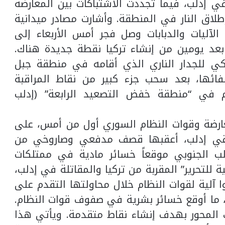
ي إدلب، فيما تجددت الاشتباكات بين المعارضة
لاق النار في المنطقة. وأشارت مصادر ميدانية
الآليات والدبابات وصل فجر أمس الأربعاء إلى
بعد يومين من إنشاء تركيا نقطة جديدة هناك.
ي للجدار الناري الذي أقامه في منطقة جبل
لفائها، بعد سحب جزء كبير من نقاط المراقبة
م في “منطقة خفض التصعيد الرابعة” (إدلب
عارضة وقوات النظام السوري أول من أمس، على
قي إدلب، أعقبها قصف مدفعي وصاروخي من
ب الجنوبي موقعاً خسائر مادية في ممتلكات
 للتحرير” المقربة من تركيا والمقاتلة في إدلب،
روا آلية لقوات النظام خلال محاولتها التقدم على
ما أوقع خسائر بشرية في صفوف قوات النظام.
 المحور بهدف إنشاء نقاط متقدمة. ويأتي هذا