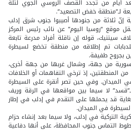
د أيام من تجدد القصف الروسي الجوي لتلة
ابعة لـ”منطقة خفض التصعيد”.
سية إنّ ثلاثة من جنودها أصيبوا جنوب شرق إدلب
ل موقع “روسيا اليوم” عن نائب رئيس المركز
 سيتنيك، قوله إن ناقلة أفراد مدرعة تابعة
لدبابات تم إطلاقه من منطقة تخضع لسيطرة
ين بجروح طفيفة.
سورية من جهة، وشمال غربها من جهة أخرى،
من المنطقتين، إذ ترخي التفاهمات أو الخلافات
ي الميدان. وفي حين تصر أنقرة على السيطرة
قسد” لا سيما بين مواقعها في الرقة وريف
غاية قد يحملها على التقدم في إدلب في إطار
السيطرة في الميدان.
رية التركية في إدلب، ولا سيما بعد إنشاء حزام
طوط التماس جنوب المحافظة، على أنها دفاعية