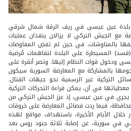
ير بلدة عين عيسى في ريف الرقة شمال شرقي
ضة مع الجيش التركي لا يزالان ينفذان عمليات
ا بالمناوشات، في حين لم تفضِ المفاوضات
(قسد) المسيطرة على البلدة لتفاهمات مُرضية
عيسى ودخول قوات النظام إليها. وتصر أنقرة على
ومها بالمشاركة مع المعارضة السورية سيكون
ائل التركية غير الرسمية نحو جبهات القتال.
عطياتها في آن، يمكن قراءة التحركات التركية
 يجري في عين عيسى، إذ عزز الجيش التركي من
حافظة، فيما ردت فصائل المعارضة على خروقات
 خلال الأيام الأخيرة، باستهداف مواقع لهذه
سي في سورية، عن إصابة ثلاثة جنود روس بعد