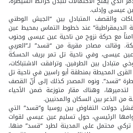
 الذي يفتح الاحتمالات لتبدل خرائط السيطرة،
ن عيسى وإدلب.
اكات والقصف المتبادل بين “الجيش الوطني
ة الديمقراطية” عند خطوط التماس بمحيط عين
ناً مع حركة نزوح من ناحية عين عيسى وجنوب
. وقالت مصادر مقربة من “قسد” لـ”العربي
 عين عيسى، وفي ناحية تل تمر بريف الحسكة
 متبادل بين الطرفين. وترافقت الاشتباكات،
القرى المحيطة بمنطقة أبو راسين في ناحية تل
طرة “قسد”. ونوه المصدر كذلك إلى أنّ القصف
لتدميرها، وهناك مقار متوزعة ضمن الأحياء
من الذعر بين السكان والمدنيين.
شل جولات التفاوض بين روسيا و”قسد” التي
امها الرئيسي، حول تسليم عين عيسى لقوات
تركي محتمل على المدينة لطرد “قسد” منها.