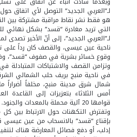
وبعدما سادت أنباء عن اتفاق على تسل
لـ”العربي الجديد” التوصل لأي اتفاق حول 
هو فقط نشر نقاط مراقبة مشتركة بين النظا
التي تريد مغادرة “قسد” بشكل نهائي لل
لـ”العربي الجديد”، إلى أنّ الأخير تصدى
ناحية عين عيسى، والقصف كان رداً على تل
وقوع خسائر بشرية في صفوف “قسد”، وفق
وتزامن القصف والاشتباكات المتبادلة ف
في ناحية منبج بريف حلب الشمالي الشر
شمال شرق مدينة منبج، مخلفاً أضراراً م
أمس الثلاثاء بتعزيزات إلى القاعدة ا
قوامها 20 آلية محملة بالمعدات والجنود.
وتفترض التكهنات حول الارتباط بين كل
بإقناع “قسد” بالانسحاب من عين عيسى 
إدلب، أو دفع فصائل المعارضة هناك لتنفي