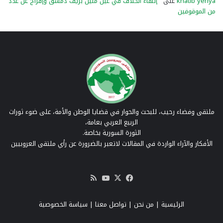
khatib yehya
على
إنهاء الخلاف في عين منين بريف دمشق وإفراج عن عدد
من الموقوفين
ملتقى وفضاء رحيب، للبحث والحوار في قضايا الوطن والأمة، على ضوء ثورات
الربيع العربي بعامة،
الثورة السورية بخاصة.
الأفكار والآراء الواردة في المقالات لاتعبر بالضرورة عن رأي ملتقى العروبيين
‫X
فيسبوك
‫YouTube
ملخص
الموقع
RSS
الرئيسية
|
من نحن
|
تواصل معنا
| سياسة الخصوصية