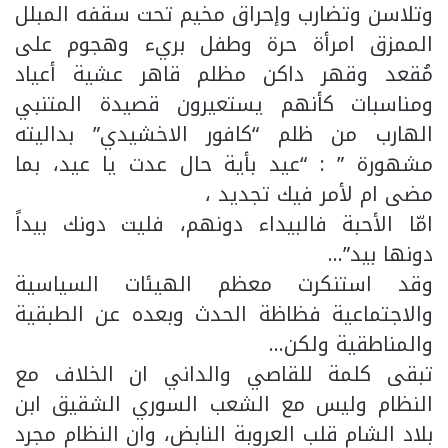
وتلاسن وتضارب وإحراق مخيم تحت سقفه المبلل
الممزق امرأة حرة وطفل بريء وهجوم على
مُقعد وقهر داكن مظلم قاهر عشية أعياد
ومناسبات كأنهم يستعيرون قصيدة المتنبي
الهارب من ظلم “كافور الاخشيدي” بداليته
مشهورة ” : “عيد بأية حال عدت يا عيد، بما
مضى ام لأمر فيك تجديد ،
امّا الأحبة فالبيداء دونهم، فليت دونك بيداً
دونها بيد”…
وقد استنكرت معظم الهيئات السياسية
والاجتماعية فظاظة الحدث وبعده عن الطبقية
والمناطقية ولكن…
تبقى كلمة للقاصي والداني ان الخلاف مع
النظام وليس مع الشعب السوري الشقيق ابن
بلاد الشام قلب العروبة النابض، وان النظام مجرد