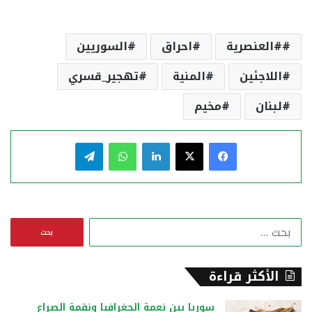
#العنصرية
احراق
السوريين
اللاجئين
المنية
تهجير_قسري
لبنان
مخيم
فيسبوك
‫X
لينكدإن
واتساب
تيلقرام
ا
ل
ب
ح
الأكثر قراءة
ث
ع
سوريا بين نعمة الجغرافيا ونقمة الصراع