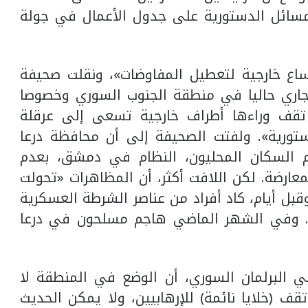
لمسائل الدستورية على جدول الأعمال في جولة
اع خارجية لتعطيل المفاوضات»، ونقلت صحيفة
الجاري حاليا في منطقة الجنوب السوري وخصوصا
تقف وراءها أطراف خارجية تسعى إلى عرقلة
ورية». ولفتت الصحيفة إلى أن محافظة درعا
هم السكان المحليون، النظام في دمشق، بعدم
فاق المصالحة للعام 2018 مع المعارضة. لكن اللافت أكثر، أن المظاهرات «تحولت
قبل أيام، كاد أفراد من عناصر الشرطة العسكرية
ة. وفي الشهر الماضي هاجم مسلحون في درعا
ي البرلمان السوري، أن الوضع في المنطقة لا
قف (خلايا نائمة) للإرهابيين، ولا يمكن الحديث