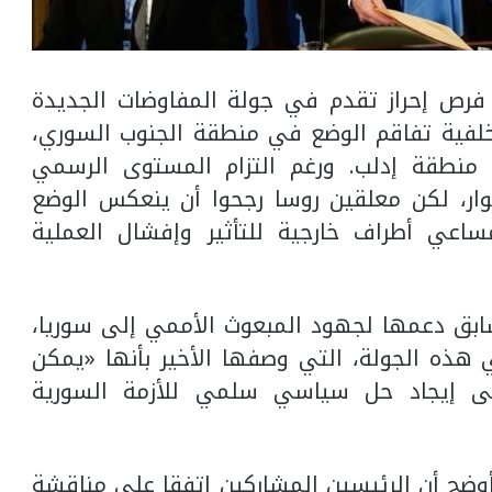
رص إحراز تقدم في جولة المفاوضات الجديدة
لفية تفاقم الوضع في منطقة الجنوب السوري،
 منطقة إدلب. ورغم التزام المستوى الرسمي
وار، لكن معلقين روسا رجحوا أن ينعكس الوضع
ساعي أطراف خارجية للتأثير وإفشال العملية
ق دعمها لجهود المبعوث الأممي إلى سوريا،
ي هذه الجولة، التي وصفها الأخير بأنها «يمكن
لى إيجاد حل سياسي سلمي للأزمة السورية
وضح أن الرئيسين المشاركين اتفقا على مناقشة