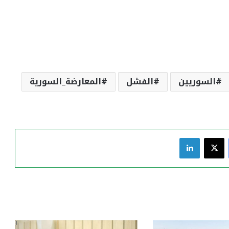
السوريين
الفشل
المعارضة_السورية
فيسبوك
‫X
لينكدإن