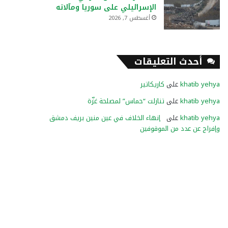
الإسرائيلي على سوريا ومآلاته
أغسطس 7, 2026
أحدث التعليقات
khatib yehya
على
كاريكاتير
khatib yehya
على
تنازلت “حماس” لمصلحة غزّة
khatib yehya
على
إنهاء الخلاف في عين منين بريف دمشق
وإفراج عن عدد من الموقوفين