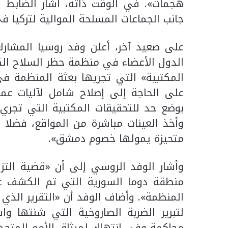
هجمات». في الوقت ذاته، أشار الضابط
جانب الجماعات المسلحة الموالية لتركيا ف
على صعيد آخر، أعلن وفد روسيا المشارك
الدول الأعضاء في منظمة حظر السلاح ال
المكتبية» التي تجريها بعثة المنظمة في 
على الحاجة إلى إصلاح شامل لآليات عم
بوضع حد للتحقيقات المكتبية التي تجري
وأخذ العينات مباشرة من المواقع، فضلا
متحيزة يمولها خصوم دمشق».
وأشار الوفد الروسي إلى أن «قضية التزو
منطقة دوما السورية التي تم الكشف عن
المنظمة». وأضاف الوفد أن «التقرير الذي
لتبرير الضربة الصاروخية التي شنتها 
محاكمة وفي انتهاك لميثاق الأمم المتح