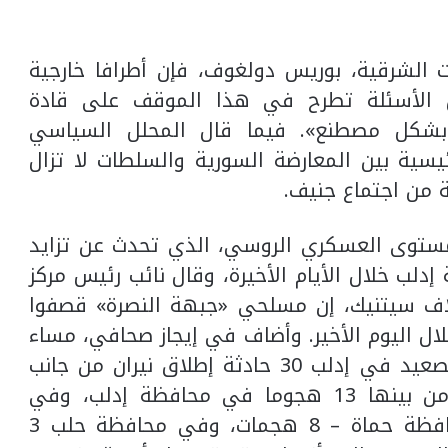
 الشرقية، بوريس دولغوف، فإن أطرافا خارجية
ن الأسئلة تطرح في هذا الموقف على قادة
ع بشكل مصطنع». فيما قال المحلل السياسي
يسية بين المعارضة السورية والسلطات لا تزال
جة من اجتماع جنيف.
لمستوى العسكري الروسي، الذي تحدث عن تزايد
دلب خلال الأيام الأخيرة، وقال نائب رئيس مركز
اف سيتنيك، إن مسلحي «جبهة النصرة» قصفوا
التصعيد في إدلب 30 مرة خلال اليوم الأخير. وأضاف في إيجاز صحافي، مساء
أول من أمس: «شهدت منطقة خفض التصعيد في إدلب 30 حادثة إطلاق نيران من جانب
مواقع جماعة جبهة النصرة الإرهابية، ومن بينها 13 هجوما في محافظة إدلب، وفي
محافظة اللاذقية – 6 هجمات، وفي محافظة حماة – 8 هجمات، وفي محافظة حلب 3