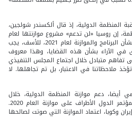
ة المنظمة الدولية، إذ قال ألكسندر شولجين،
مة، إن روسيا «لن تدعم» مشروع موازنتها لعام
2021، وزاد: «لدينا الكثير من الملاحظات بشأن البرنامج والموازنة لعام 2021، للأسف، يجب
 في الآراء بشأن هذه القضايا، وهذا معروف
ى تفاهم متبادل خلال اجتماع المجلس التنفيذي
خذ ملاحظاتنا في الاعتبار، بل تم تجاهلها. لا
ي أيضا، دعم موازنة المنظمة الدولية، خلال
التصويت في الدورة الرابعة والعشرين لمؤتمر الدول الأطراف على موازنة العام 2020.
ران وكوبا، اعتماد الموازنة التي صوتت لصالحها