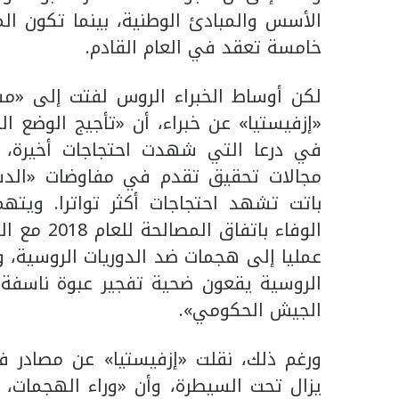
الأسس والمبادئ الوطنية، بينما تكون ا
خامسة تعقد في العام القادم.
لكن أوساط الخبراء الروس لفتت إلى «مس
«إزفيستيا» عن خبراء، أن «تأجيج الوضع 
في درعا التي شهدت احتجاجات أخيرة، 
مجالات تحقيق تقدم في مفاوضات «الدست
باتت تشهد احتجاجات أكثر تواترا. ويت
الوفاء بات
عمليا إلى هجمات ضد الدوريات الروسية، و
الروسية يقعون ضحية تفجير عبوة ناسف
الجيش الحكومي».
ورغم ذلك، نقلت «إزفيستيا» عن مصادر ف
يزال تحت السيطرة، وأن «وراء الهجمات، ت