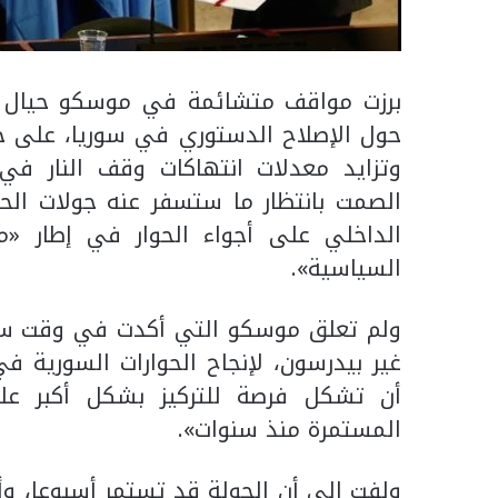
برزت مواقف متشائمة في موسكو حيال ف
حول الإصلاح الدستوري في سوريا، على خ
وتزايد معدلات انتهاكات وقف النار في
الصمت بانتظار ما ستسفر عنه جولات الح
الداخلي على أجواء الحوار في إطار «م
السياسية».
ولم تعلق موسكو التي أكدت في وقت ساب
غير بيدرسون، لإنجاح الحوارات السورية ف
أن تشكل فرصة للتركيز بشكل أكبر ع
المستمرة منذ سنوات».
ولفت إلى أن الجولة قد تستمر أسبوعا، وأ