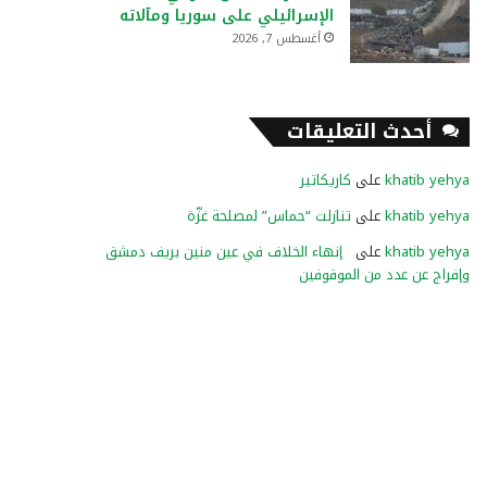
الإسرائيلي على سوريا ومآلاته
أغسطس 7, 2026
أحدث التعليقات
khatib yehya
على
كاريكاتير
khatib yehya
على
تنازلت “حماس” لمصلحة غزّة
khatib yehya
على
إنهاء الخلاف في عين منين بريف دمشق
وإفراج عن عدد من الموقوفين