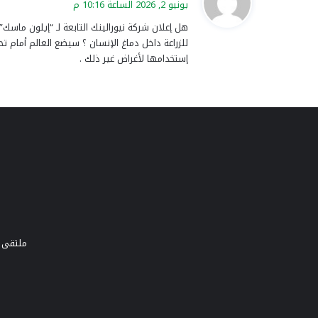
يونيو 2, 2026 الساعة 10:16 م
و
هل إعلان شركة نيورالينك التابعة لـ “إيلون ماسك
ل
للزراعة داخل دماغ الإنسان ؟ سيضع العالم أمام ت
إستخدامها لأغراض غير ذلك .
ملتقى و