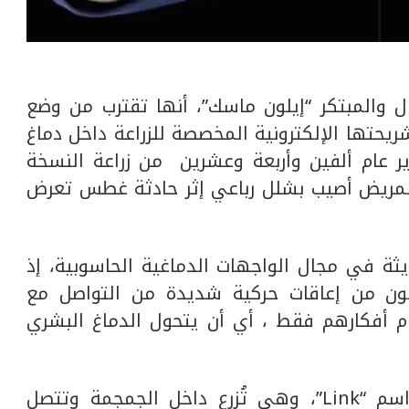
مال والمبتكر “إيلون ماسك”، أنها تقترب من وضع
ريحتها الإلكترونية المخصصة للزراعة داخل دماغ
ر عام ألفين وأربعة وعشرين من زراعة النسخة
لمريض أصيب بشلل رباعي إثر حادثة غطس تعرض
حديثة في مجال الواجهات الدماغية الحاسوبية، إذ
ون من إعاقات حركية شديدة من التواصل مع
ام أفكارهم فقط ، أي أن يتحول الدماغ البشري
وكان العلماء قد أطلقوا على الشريحة اسم “Link”، وهي تُزرع داخل الجمجمة وتتصل