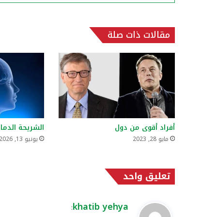
مقالات ذات صلة
أفراد أقوى من دول
الشريحة الدماغ
مايو 28, 2023
يونيو 13, 2026
تعليق واحد
ي
khatib yehya
:
ق