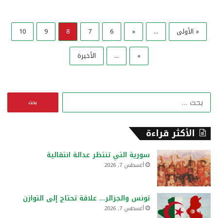
« الأولى
...
«
6
7
8
9
10
»
...
الأخيرة
ا
ل
ب
ح
الأكثر قراءة
ث
ع
سورية التي تنتظر عدالة انتقالية
ن
أغسطس 7, 2026
:
تونس والجزائر… علاقة تحتاج إلى التوازن
أغسطس 7, 2026