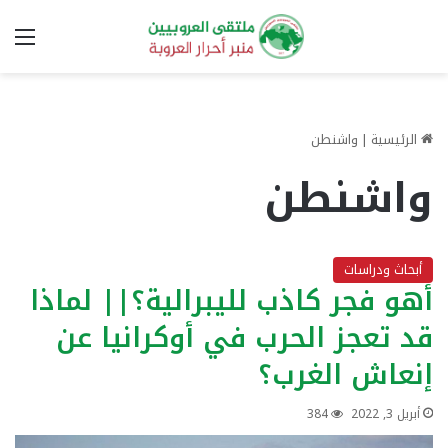
الق
الرئيسية
|
واشنطن
واشنطن
أبحاث ودراسات
أهو فجر كاذب لليبرالية؟|| لماذا
قد تعجز الحرب في أوكرانيا عن
إنعاش الغرب؟
أبريل 3, 2022
384