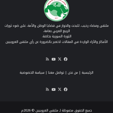
ملتقى وفضاء رحيب، للبحث والحوار في قضايا الوطن والأمة، على ضوء ثورات
الربيع العربي بعامة،
الثورة السورية بخاصة.
الأفكار والآراء الواردة في المقالات لاتعبر بالضرورة عن رأي ملتقى العروبيين
‫X
فيسبوك
‫YouTube
ملخص
الموقع
RSS
الرئيسية
|
من نحن
|
تواصل معنا
| سياسة الخصوصية
‫X
فيسبوك
‫YouTube
ملخص
الموقع
RSS
جميع الحقوق محفوظة لـ ملتقى العروبيين © 2026م