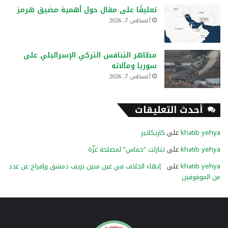
تعليقًا على مقال حول أهمية مضيق هرمز
أغسطس 7, 2026
مظاهر التنافس التركي الإسرائيلي على
سوريا ومآلاته
أغسطس 7, 2026
أحدث التعليقات
khatib yehya
على
كاريكاتير
khatib yehya
على
تنازلت “حماس” لمصلحة غزّة
khatib yehya
على
إنهاء الخلاف في عين منين بريف دمشق وإفراج عن عدد
من الموقوفين