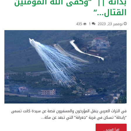
بدأته || “وكفى الله المؤمنين
القتال…”
نوفمبر 23, 2023
1
435
في التراث العربي ينقل المؤرخون والمسفرون قصة عن سيدة كانت تسمى
“رايطة” تسكن في قرية “جعرانة” التي تبعد عن مكة…
إقرأ المزيد...