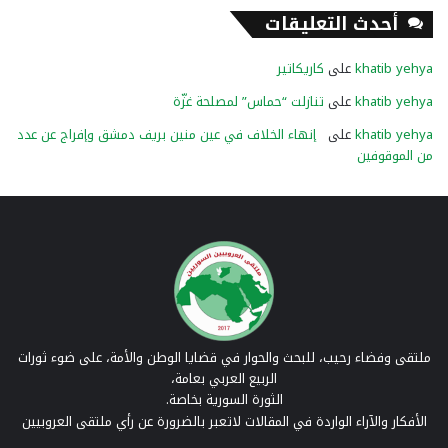
أحدث التعليقات
khatib yehya
على
كاريكاتير
khatib yehya
على
تنازلت “حماس” لمصلحة غزّة
khatib yehya
على
إنهاء الخلاف في عين منين بريف دمشق وإفراج عن عدد
من الموقوفين
ملتقى وفضاء رحيب، للبحث والحوار في قضايا الوطن والأمة، على ضوء ثورات
الربيع العربي بعامة،
الثورة السورية بخاصة.
الأفكار والآراء الواردة في المقالات لاتعبر بالضرورة عن رأي ملتقى العروبيين