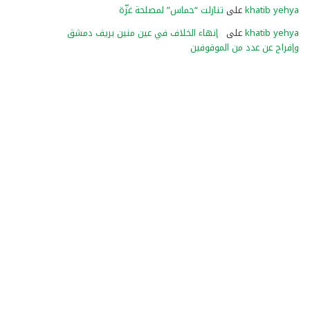
khatib yehya
على
تنازلت “حماس” لمصلحة غزّة
khatib yehya
على
إنهاء الخلاف في عين منين بريف دمشق
وإفراج عن عدد من الموقوفين