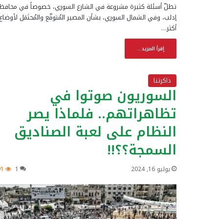
تطلّ أسئلة كثيرة مشروعة في الشارع السوري، خصوصاً في محافظ
إدلب، وفي الشمال السوري، بشأن المصير المُتوقّع والمُحتَمَل لأوضاع
أكثر…
إقرأ المزيد...
ذاكرتنا
السوريون صوتوا في
تظاهراتهم.. فلماذا يصر
النظام على لعبة الصناديق
السمجة؟؟!!
يوليو 16, 2024
1
91