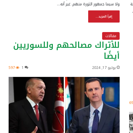
ة
ولا سيما جمهور الثورة منهم. غير أنه…
إقرأ المزيد...
مقالات
للأتراك مصالحهم وللسوريين
أيضًا
يوليو 17, 2024
1
597
6