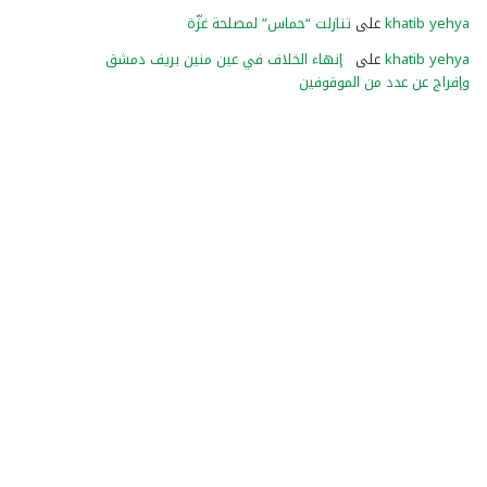
khatib yehya
على
تنازلت “حماس” لمصلحة غزّة
khatib yehya
على
إنهاء الخلاف في عين منين بريف دمشق
وإفراج عن عدد من الموقوفين