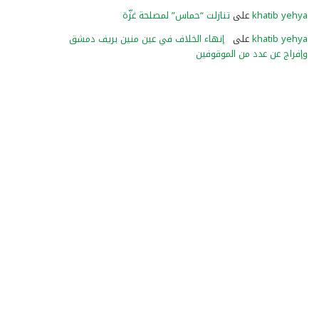
khatib yehya
على
تنازلت “حماس” لمصلحة غزّة
khatib yehya
على
إنهاء الخلاف في عين منين بريف دمشق
وإفراج عن عدد من الموقوفين