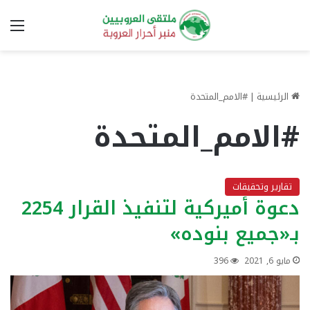
الق
الرئيسية
|
#الامم_المتحدة
#الامم_المتحدة
تقارير وتحقيقات
دعوة أميركية لتنفيذ القرار 2254
بـ«جميع بنوده»
مايو 6, 2021
396