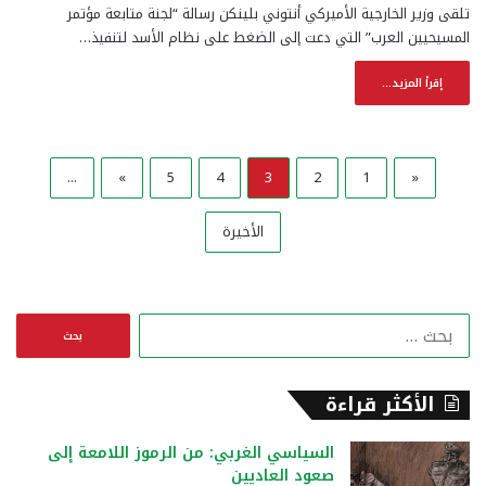
تلقى وزير الخارجية الأميركي أنتوني بلينكن رسالة “لجنة متابعة مؤتمر
المسيحيين العرب” التي دعت إلى الضغط على نظام الأسد لتنفيذ…
إقرأ المزيد...
...
»
5
4
3
2
1
«
الأخيرة
ا
ل
ب
ح
الأكثر قراءة
ث
ع
السياسي الغربي: من الرموز اللامعة إلى
ن
صعود العاديين
: