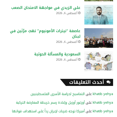
علي الزيدي في مواجهة الامتحان الصعب
أغسطس 6, 2026
عاصفة “نيترات الأمونيوم” تهبّ مرَّتَين في
لبنان
أغسطس 6, 2026
السعودية والمسألة الحوثية
أغسطس 6, 2026
أحدث التعليقات
khatib yehya
على
التماسيح لحراسة الأسرى الفلسطينيين
khatib yehya
على
أوزغور أوزيل وإعادة رسم خريطة المعارضة التركية
khatib yehya
على
أميركا توجه ضربات لإيران رداً على استهداف قواتها