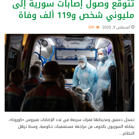
تتوقع وصول إصابات سورية إلى
مليوني شخص و119 ألف وفاة
أغسطس 9, 2020
691
تسجل دمشق ومحيطها قفزات سريعة في عدد الإصابات بفيروس «كورونا»،
يقابله السوريون بالخوف من مراجعة مستشفيات حكومية، وسط ترهل
النظام…