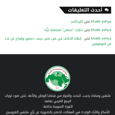
أحدث التعليقات
khatib yehya
على
كاريكاتير
khatib yehya
على
تنازلت “حماس” لمصلحة غزّة
khatib yehya
على
إنهاء الخلاف في عين منين بريف دمشق وإفراج عن عدد
من الموقوفين
ملتقى وفضاء رحيب، للبحث والحوار في قضايا الوطن والأمة، على ضوء ثورات
الربيع العربي بعامة،
الثورة السورية بخاصة.
الأفكار والآراء الواردة في المقالات لاتعبر بالضرورة عن رأي ملتقى العروبيين