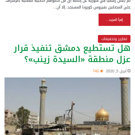
لم يعلن رسميا في سورية عن إصابة أي من الطواقم الطبية المعنية بالإشراف
على المصابين بفيروس كورونا المستجد، إلا أن…
إقرأ المزيد...
تقارير وتحقيقات
هل تستطيع دمشق تنفيذ قرار
عزل منطقة «السيدة زينب»؟
أبريل 5, 2020
743