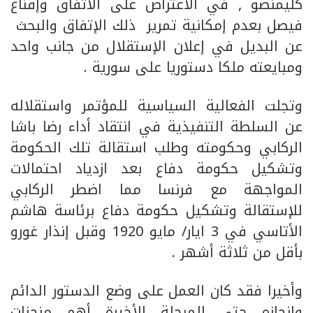
كليمنصو , في الاعتراض على الاتفاق وإقناع
فيصل بعدم إمكانية تمرير ذلك الإتفاق والبحث
عن البديل في إعلان الإستقلال من جانب واحد
ومبايعته ملكا دستوريا على سورية .
وتجلت الفعالية السياسية للمؤتمر واستقلاله
عن السلطة التنفيذية في انتقاد أداء رضا باشا
الركابي وحكومته وطلب استقالة تلك الحكومة
وتشكيل حكومة دفاع بعد ازدياد احتمالات
المواجهة مع فرنسا مما اضطر الركابي
للإستقالة وتشكيل حكومة دفاع برئاسة هاشم
الأتاسي في 3 ايار/ مايو 1920 وقبل إنذار غورو
بأقل من ثلاثة أشهر .
وأخيرا فقد كان العمل على وضع الدستور الدائم
وإنجازه حتى المرحلة الأخيرة أهم منجزات