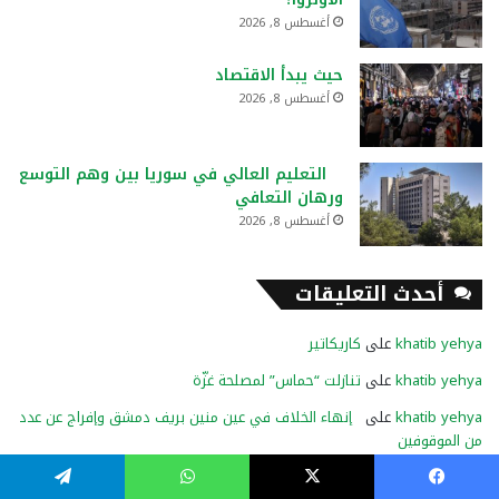
أغسطس 8, 2026
حيث يبدأ الاقتصاد
أغسطس 8, 2026
التعليم العالي في سوريا بين وهم التوسع
ورهان التعافي
أغسطس 8, 2026
أحدث التعليقات
khatib yehya
على
كاريكاتير
khatib yehya
على
تنازلت “حماس” لمصلحة غزّة
khatib yehya
على
إنهاء الخلاف في عين منين بريف دمشق وإفراج عن عدد
من الموقوفين
فيسبوك
‫X
واتساب
تيلقرام