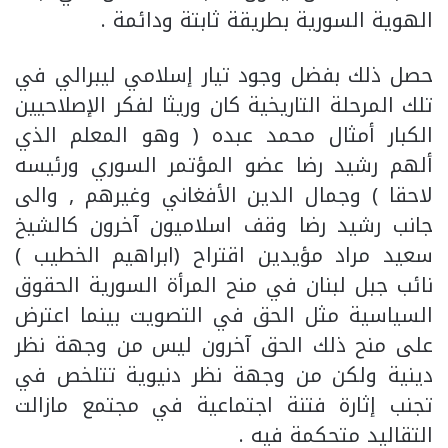
الهوية السورية بطريقة ثابتة ودائمة .
حصل ذلك بفضل وجود تيار إسلامي ليبرالي في
تلك المرحلة التاريخية كان وريثا لفكر الإصلاحيين
الكبار أمثال محمد عبده ( وهو المعلم الذي
ألهم رشيد رضا عضو المؤتمر السوري ورئيسه
لاحقا ) وجمال الدين الأفغاني وغيرهم , والى
جانب رشيد رضا وقف اسلاميون آخرون كالشيخ
سعيد مراد مؤيدين اقتراح (ابراهيم الخطيب )
نائب جبل لبنان في منح المرأة السورية الحقوق
السياسية مثل الحق في التصويت بينما اعترض
على منح ذلك الحق آخرون ليس من وجهة نظر
دينية ولكن من وجهة نظر دنيوية تتلخص في
تجنب إثارة فتنة اجتماعية في مجتمع مازالت
التقاليد متحكمة فيه .