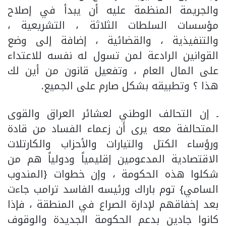
والجريمة المنظمة عليه أن يبدأ في إصلاح
مؤسسات السلطات الثلاثة ، التشريعية ،
والتنفيذية ، والقضائية ، إضافة إلى وضع
القوانين الرادعة لمن تسول له نفسه للاعتداء
على المال العام ، وتفعيل قانون من أين لك
هذا ؟ وتطبيقه بشكل صارم على الجميع.
ـ إن التحالف الوطني لعشائر العراق والقوى
المتحالفة معه يرى أن زعماء الفساد من قادة
ورؤساء الكتل والتيارات والأحزاب والكارتلات
الاقتصادية المدعومين إقليمياً ودولياً هم من
شكلوا هذه الحكومة ، وإن خطوات {المندوب
السامي} توم باراك ورئيسه الفاسد ترامب جاءت
بعد إخفاقهم لإدارة الصراع في المنطقة ، فإذا
كانوا جادين بدعم الحكومة الجديدة والوقوف