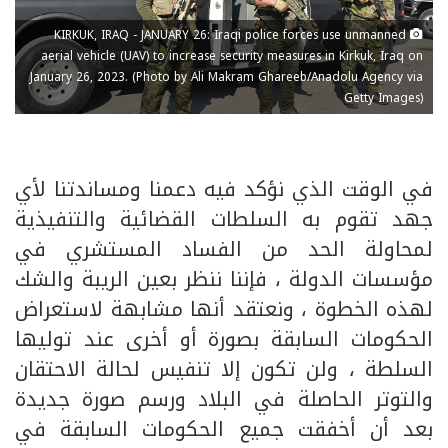
KIRKUK, IRAQ - JANUARY 26: Iraqi police forces use unmanned
aerial vehicle (UAV) to increase security measures in Kirkuk, Iraq on
January 26, 2023. (Photo by Ali Makram Ghareeb/Anadolu Agency via
Getty Images)
في الوقت الذي نؤكد فيه دعمنا ومساندتنا لأي
جهد تقوم به السلطات القضائية والتنفيذية
لمحاولة الحد من الفساد المستشري في
مؤسسات الدولة ، فإننا ننظر بعين الريبة والشك
لهذه الخطوة ، ونعتقد أنها مشابهة لاستعراض
الحكومات السابقة بصورة أو أخرى عند توليها
السلطة ، ولن تكون إلا تنفيس لحالة الاحتقان
والتوتر الحاصلة في البلاد ورسم صورة جديدة
بعد أن أخفقت جميع الحكومات السابقة في