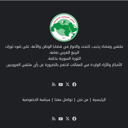
ملتقى وفضاء رحيب، للبحث والحوار في قضايا الوطن والأمة، على ضوء ثورات
الربيع العربي بعامة،
الثورة السورية بخاصة.
الأفكار والآراء الواردة في المقالات لاتعبر بالضرورة عن رأي ملتقى العروبيين
‫X
فيسبوك
‫YouTube
ملخص
الموقع
RSS
الرئيسية
|
من نحن
|
تواصل معنا
| سياسة الخصوصية
‫X
فيسبوك
‫YouTube
ملخص
الموقع