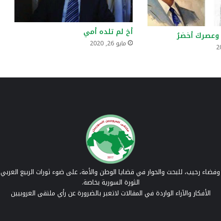
أخ لم تلده أمي
 وعصركَ أخضرُ
مايو 26, 2020
فضاء رحيب، للبحث والحوار في قضايا الوطن والأمة، على ضوء ثورات الربيع العربي 
الثورة السورية بخاصة.
الأفكار والآراء الواردة في المقالات لاتعبر بالضرورة عن رأي ملتقى العروبيين