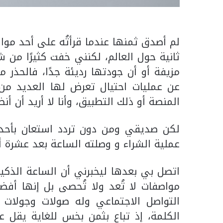
لم أصدق ثمنها عندما قرأتُه على أحد موا
ثانية حول العالم، لكنني خفت كثيرًا من ش
مزيفة أو أن جودتها رديئة جدًا، فالحذر م
عن عمليات احتيال تعرض لها العديد من
المنصة أو ذلك التطبيق، وأنا لا أريد أن أنضم
لكن صديقي ومن دون تردد استعان بأحد ت
عملية الشراء و وصلته الساعة بعد عشرة أي
اتصل بي بعدها ليخبرني أن الساعة الذكية
مواصفات لا تُعد ولا تُحصى بل إنها أف
التواصل الاجتماعي وله صولات وجولات 
الكلمة، إذ تباع بثمن بخس للغاية يقل 