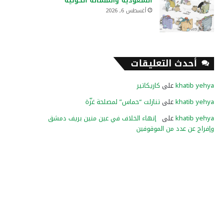
السعودية والمسألة الحوثية
أغسطس 6, 2026
أحدث التعليقات
khatib yehya
على
كاريكاتير
khatib yehya
على
تنازلت “حماس” لمصلحة غزّة
khatib yehya
على
إنهاء الخلاف في عين منين بريف دمشق
وإفراج عن عدد من الموقوفين