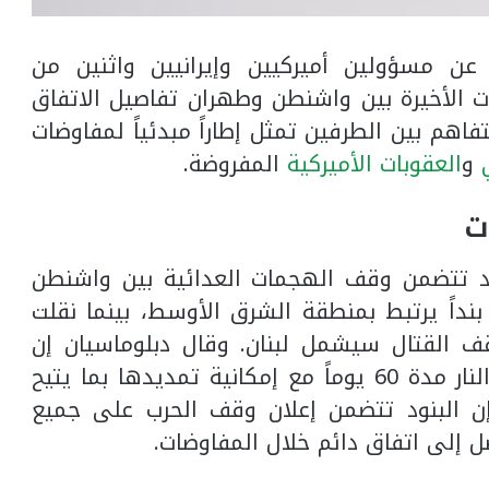
 عن مسؤولين أميركيين وإيرانيين واثنين من
ت الأخيرة بين واشنطن وطهران تفاصيل الاتفاق
اهم بين الطرفين تمثل إطاراً مبدئياً لمفاوضات
و
العقوبات الأميركية
المفروضة.
ت
د تتضمن وقف الهجمات العدائية بين واشنطن
نداً يرتبط بمنطقة الشرق الأوسط، بينما نقلت
ف القتال سيشمل لبنان. وقال دبلوماسيان إن
الاتفاق المبدئي ينص على وقف إطلاق النار مدة 60 يوماً مع إمكانية تمديدها بما يتيح
 إن البنود تتضمن إعلان وقف الحرب على جميع
صل إلى اتفاق دائم خلال المفاوضات.