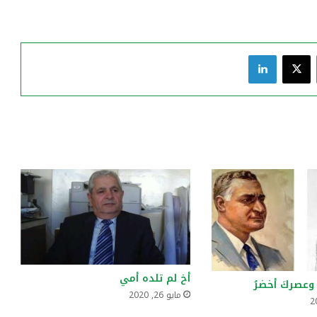
فيسبوك
‫X
لينكدإن
أخ لم تلده أمي
 وعصركَ أخضرُ
مايو 26, 2020