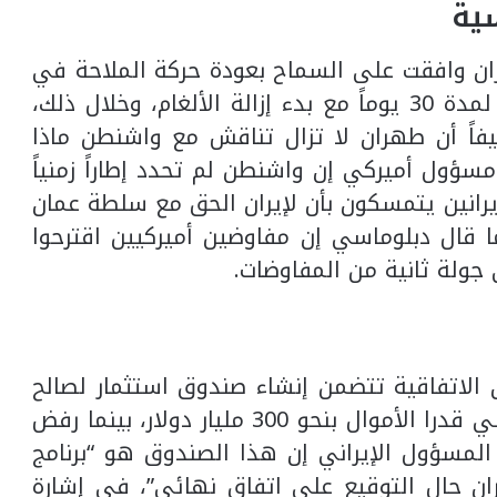
ية
ان وافقت على السماح بعودة حركة الملاحة في
مضيق هرمز إلى مستويات ما قبل الحرب لمدة 30 يوماً مع بدء إزالة الألغام، وخلال ذلك،
اً أن طهران لا تزال تناقش مع واشنطن ماذا
اً، بينما يقول مسؤول أميركي إن واشنطن لم تحدد إطاراً زمنياً
إيرانين يتمسكون بأن لإيران الحق مع سلطة عمان
 قال دبلوماسي إن مفاوضين أميركيين اقترحوا
جولة ثانية من المفاوضات.
 الاتفاقية تتضمن إنشاء صندوق استثمار لصالح
إيران، مضيفة أن مسؤول إيراني ودبلوماسي قدرا الأموال بنحو 300 مليار دولار، بينما رفض
المسؤول الإيراني إن هذا الصندوق هو “برنامج
ران حال التوقيع على اتفاق نهائي”، في إشارة