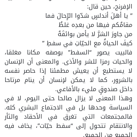
الإفرنج، حين قال:
” يا أهلَ أندلسٍ شدّوا الرِّحالَ فما
مقامُكم فيها من بعدِه غلطُ
من جاورَ الشرَّ لا يأمن بوائقَهُ
كيفَ الحياةُ مع الحيّاتِ في سفطِ ”
فالبيت يصور “السفط” بوصفه مكانا مغلقا،
والحيات رمزا للشر والأذى. والمعنى أن الإنسان
لا يستطيع أن يعيش مطمئنا إذا حاصر نفسه
بالشرور، كما لا يمكن لإنسان أن ينام مرتاحا
داخل صندوقٍ مليء بالأفاعي.
وهذا المعنى لا يزال صالحا حتى اليوم، لا في
السياسة وحدها بل في الاجتماع البشري كله.
فالمجتمعات التي تغرق في الأحقاد والثأر
والانتقام تتحول إلى “سفط حيّات”، يخاف فيه
الجميع من الجميع.