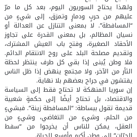
ولهذا يحتاج السوريون اليوم، بعد كل ما مرّ
عليهم من حربٍ ودمارٍ وتمزق، إلى شيءٍ من
“المسافطة”. لا بمعنى التنازل عن العدالة أو
نسيان المظالم، بل بمعنى القدرة على تجاوز
الأحقاد الصغيرة، وفتح باب العيش المشترك،
وتقديم مصلحة البلد على روح الانتقام الدائم.
فلا وطن يُبنى إذا بقي كل طرف ينتظر لحظة
الثأر من الآخر، ولا مجتمع ينهض إذا ظل الناس
يفتشون في جراح بعضهم بلا نهاية.
إن سوريا المنهكة لا تحتاج فقط إلى السياسة
والاقتصاد، بل تحتاج أيضًا إلى حكمةٍ شعبية
قديمة تقول ببساطة: “المسافطة زينة”. فبشيءٍ
من الحلم، وشيءٍ من التغاضي، وشيءٍ من
العقل، يمكن للناس أن يخرجوا من “سفط
الحيّات” إلى وطنٍ أكرم وأوسع للحياة.