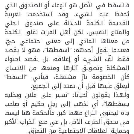
فالسفط في الأصل هو الوعاء أو الصندوق الذي
يُحفظ فيه الشيء. وقد استخدمت العربية
القديمة الكلمة للدلالة على صندوق الحلي
والمتاع النفيس. لكن أهل الفرات نقلوا الكلمة
من معناها المادي إلى معنى اجتماعي حيّ.
فعندما يقول أحدهم: “اسفطها”، فهو لا يقصد
فقط لفّ الشيء أو إغلاقه، بل يقصد احتواء
المشكلة وتطويق آثارها ومنعها من الاتساع.
كأن الخصومة نارٌ مشتعلة، فيأتي “السفط”
ليغلق عليها قبل أن تمتد إلى الجميع.
ولهذا يقولون أحيانا: “نسير على فلان ونخليه
يسفطها”، أي نذهب إلى رجلٍ حكيم أو صاحب
جاه ليحتوي النزاع مهما كبر. فالحكمة هنا ليست
في سحق الطرف الآخر، بل في منع الخراب الأكبر
وحماية العلاقات الاجتماعية من التمزق.