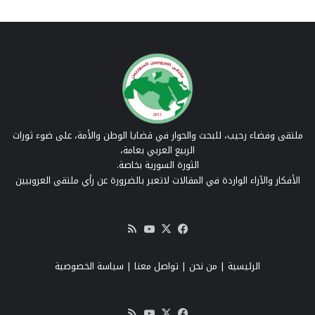
ملتقى وفضاء رحيب، للبحث والحوار في قضايا الوطن والأمة، على ضوء ثورات
الربيع العربي بعامة،
الثورة السورية بخاصة.
الأفكار والآراء الواردة في المقالات لاتعبر بالضرورة عن رأي ملتقى العروبيين
‫X
فيسبوك
‫YouTube
ملخص
الموقع
RSS
الرئيسية
|
من نحن
|
تواصل معنا
| سياسة الخصوصية
‫X
فيسبوك
‫YouTube
ملخص