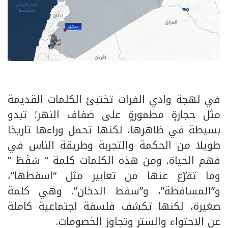
في لهجة وادي الفرات تختبئ الكلمات القديمة
مثل حجارةٍ مطمورةٍ على ضفاف النهر؛ تبدو
بسيطة في ظاهرها، لكنها تحمل وراءها تاريخا
طويلا من الحكمة والتجربة وطريقة الناس في
فهم الحياة. ومن هذه الكلمات كلمة “ سَفَطَ ”
وما تفرّع عنها من تعابير مثل “اسفطها”،
و”المسافطة”، و”سفط الدخان”. وهي كلمة
صغيرة، لكنها تكشف فلسفة اجتماعية كاملة
عن الاحتواء والستر وتجاوز الخصومات.