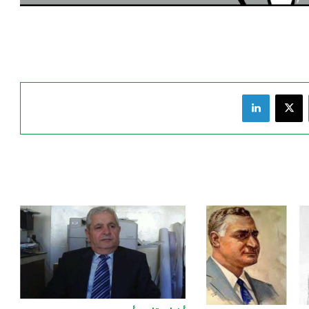
فيسبوك
‫X
لينكدإن