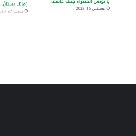
يا تونس الخضراء جئتك عاشقًا
زمانك بستانٌ..
أغسطس 16, 2023
سبتمبر 27, 2020