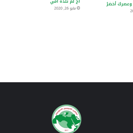
أخ لم تلده أمي
 وعصركَ أخضرُ
مايو 26, 2020