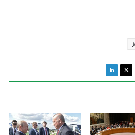
فيسبوك
‫X
لينكدإن