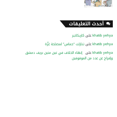
أحدث التعليقات
khatib yehya
على
كاريكاتير
khatib yehya
على
تنازلت “حماس” لمصلحة غزّة
khatib yehya
على
إنهاء الخلاف في عين منين بريف دمشق
وإفراج عن عدد من الموقوفين