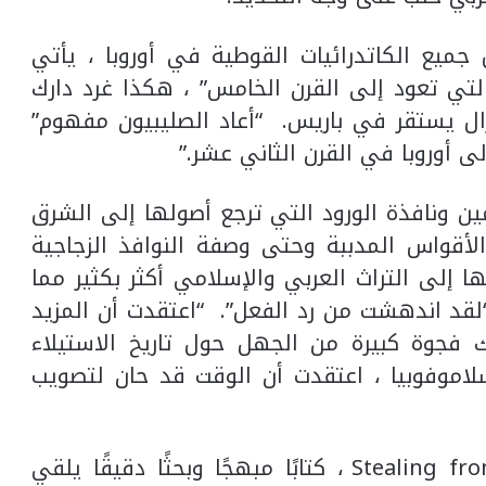
جميع الكاتدرائيات القوطية في أوروبا ، يأتي
تي تعود إلى القرن الخامس” ، هكذا غرد دارك
بار لا يزال يستقر في باريس. “أعاد الصليبيون مفهوم”
لى أوروبا في القرن الثاني عشر.”
ن ونافذة الورود التي ترجع أصولها إلى الشرق
الأقواس المدببة وحتى وصفة النوافذ الزجاجية
ا إلى التراث العربي والإسلامي أكثر بكثير مما
 به للقوط الهائجين. يقول Darke: “لقد اندهشت من رد الفعل”. “اعتقدت أن المزيد
 فجوة كبيرة من الجهل حول تاريخ الاستيلاء
اموفوبيا ، اعتقدت أن الوقت قد حان لتصويب
وهكذا ، لديها ، مع Stealing from the Saracens ، كتابًا مبهجًا وبحثًا دقيقًا يلقي