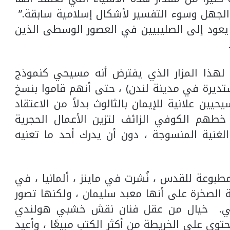
 الجهل وسوء التفسير لأشكال إسلامية سابقة.”
ة يعود إلى الصليبيين في العصور الوسطى الذين
 لهذا المزار الذي يفترض أنه مسيحي كنموذج
ديرة في مدينة لندن) ، حتى أنهم قاموا بنسخ
يين علانية للإيمان بالثالوث بدلاً من الاعتقاد
 خطهم الكوفي الزائف لتزين الأعمال الحجرية
الغنية المنسوجة ، دون أن يدرك أحد ما تعنيه
مطبوعة للقدس ، نُشرت في ماينز ، ألمانيا ، في
مية قبة الصخرة على أنها معبد سليمان ، ولكنها تصور
قي. خيال من عقل فنان نقش خشبي هولندي
توي على الخريطة من أكثر الكتب مبيعًا ، وأعيد