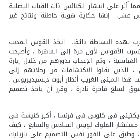
 ، مما أثر على انتشار الكنائس ذات القباب البصلية
س عشر. إنها حكاية هوية خاطئة ونتائج غير
رب بهذه البساطة دائمًا. اتخذ القوس المدبب
لتفافًا. يتتبع Darke كيف انتشرت الأقواس لأول مرة إلى القاهرة ، وأصبحت
العباسية ، وتم الإعجاب بدورهم من خلال زيارة
ي ، الذين نقلوا الاكتشافات من رحلاتهم إلى
فت هذا المبنى الغريب أنظار أبوت ديسيديريوس ،
ام 1065 في رحلة تسوق لسلع فاخرة نادرة ، وقرر أن يأخذ تصميم
نديكتيني في كلوني في فرنسا ، أكبر كنيسة في
 مستشار الملوك لويس السادس والسابع ، كيف
، وطبق على الفور نفس التصميم على بازيليك