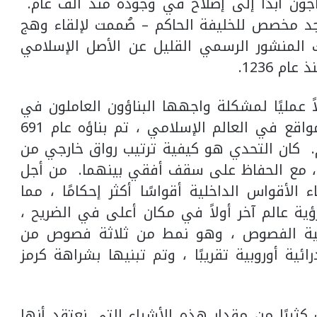
ون أبدًا إلى إصلاح في وجوده منذ ألف عام.
د مخصص للخليفة الحاكم – صُممت لإلقاء وهج
المنشور الرسمي القليل عن الأصل الإسلامي
م 1236.
عمليًا لمشكلة واجهها البناؤون العاملون في
قبة الصخرة في القدس. أحد أقدس المواقع في العالم الإسلامي ، تم بناؤه عام 691
. كان التحدي هو كيفية ترتيب رواق خارجي من
 ، مع الحفاظ على سقف أفقي بينهما. من أجل
 الأقواس الداخلية أقواسًا أكثر إحكامًا ، مما
ة عالم آخر أولاً في مكان أعلى في الضريح ،
اثية الفصوص ، وهو نمط من ثلاثة فصوص من
ة أوروبية تقريبًا ، وتم تبنيها بشراهة كرمز
ت كثيرًا من مقدار هذه الأشياء التي نعتقد أنها