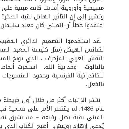
مسيحية وأوروبية أساسًا كانت مبنية على
وتشير إلى أن التأثير الهائل لقبة الصخر
اعتقدوا خطأً أن المبنى كان معبد سليمان.
لقد استخدموا التصميم الدائري المقبب
لكنائس الهيكل (مثل كنيسة المعبد المست
النقش العربي المزخرف ، الذي يوبخ المسيح
بالثالوث. وحدانية الله. استمرت أنماط
للكاتدرائية الفرنسية وحدود المنسوجات 
بالفعل.
انتشر الارتباك أكثر من خلال أول خريطة 
عام 1486. ​​لم يقتصر الأمر على تس
المبنى بقبة بصل رفيعة – مستشرق ن
يُدعى إرهارد روييش. أصبح الكتاب الذي يح