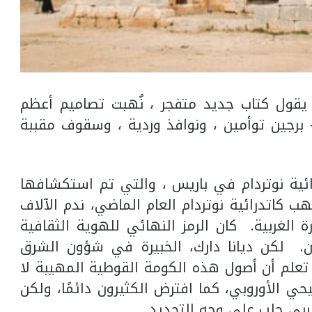
 يقول كتاب جديد متفجر ، نُهبت تصاميم أعظم
 برجين توأمين ، ونوافذ وردية ، وسقوف مقببة
ئية نوتردام في باريس ، والتي تم استكشافها
 كاتدرائية نوتردام العام الماضي، ندم الآلاف
الغربية. كان الرمز النهائي للهوية الثقافية
ن. لكن ديانا دارك، الخبيرة في شؤون الشرق
تعلم أن أصول هذه الكومة القوطية المهيبة لا
ي الأوروبي، كما افترض الكثيرون دائمًا، ولكن
ربي حلب على وجه التحديد.