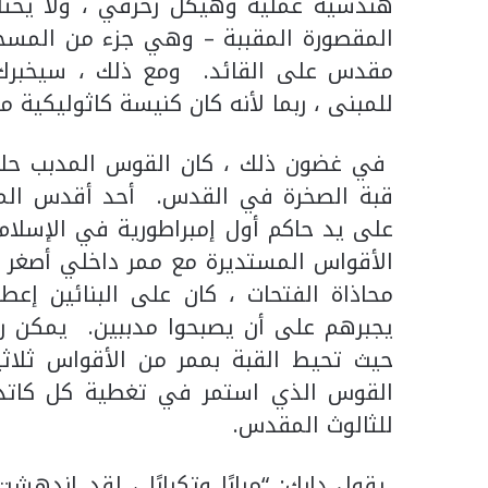
هندسية عملية وهيكل زخرفي ، ولا يحتاج
المقصورة المقببة – وهي جزء من المسج
مقدس على القائد. ومع ذلك ، سيخبرك 
للمبنى ، ربما لأنه كان كنيسة كاثوليكية منذ عا
في غضون ذلك ، كان القوس المدبب حلاً 
على يد حاكم أول إمبراطورية في الإسلام
الأقواس المستديرة مع ممر داخلي أصغر
محاذاة الفتحات ، كان على البنائين إعطاء
يجبرهم على أن يصبحوا مدببين. يمكن رؤي
حيث تحيط القبة بممر من الأقواس ثل
القوس الذي استمر في تغطية كل كاتدرائي
للثالوث المقدس.
يقول دارك: “مرارًا وتكرارًا ، لقد اندهش