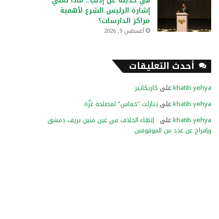
في حديثه عن إدلب.. ماذا تعني
إشارة الرئيس الشرع لأهمية
مراكز الدارسات؟
أغسطس 9, 2026
أحدث التعليقات
khatib yehya
على
كاريكاتير
khatib yehya
على
تنازلت “حماس” لمصلحة غزّة
khatib yehya
على
إنهاء الخلاف في عين منين بريف دمشق
وإفراج عن عدد من الموقوفين