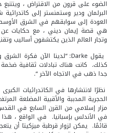
الضوء على قرون من الاقتراض ، ويتتبع ج
البرلمان ودير وستمنستر إلى كاتدرائية ش
العودة إلى سوابقهم في الشرق الأوسط. 
هي قصة إيمان ديني ، مع حكايات عن ن
وتجار العالم الذين يكتشفون أساليب وتقن
يقول Darke: “لدينا الآن فكرة
كذلك. كانت هناك تبادلات ثقافية ضخمة 
جدا ذهب في الاتجاه الآخر “.
نظرًا لانتشارها في الكاتدرائيات الكبرى
الحجرية المدببة والأقبية المضلعة الم
مزار إسلامي من القرن السابع في القدس 
في الأندلس بإسبانيا. في الواقع ، هذا ا
قائمًا. يمكن لزوار قرطبة ميزكيتا أن يت