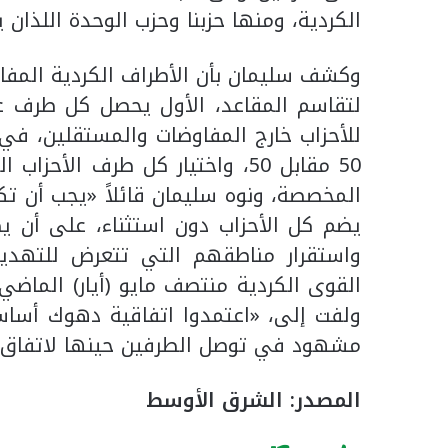
الكردية، ومنها حزبنا وحزب الوحدة اللذا
وكشف سليمان بأن الأطراف الكردية المفاو
للأحزاب خارج المفاوضات والمستقلين، في
50 مقابل 50، واختيار كل طرف ا
المخصصة، ونوه سليمان قائلاً «يجب أن تك
يضم كل الأحزاب دون استثناء، على أن ي
واستقرار مناطقهم التي تتعرض للتهديد
القوى الكردية منتصف مايو (أيار) الماضي
ولفت إلى، «اعتمدوا اتفاقية دهوك أساساً
مشهود في توصل الطرفين حينها لاتفاق ف
المصدر: الشرق الأوسط