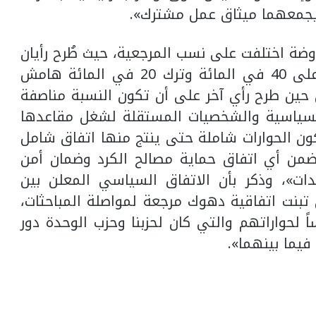
ن يجمعهما ميثاق عمل مشترك».
ضة اختلفت على نسب المرجعية، حيث طُرح رأيان
لتقاسم المقاعد، الأول يحصل كل طرف على 40 في المائة وترك 20 في المائة هامش
 حين طرح رأي آخر على أن تكون النسبة مناصفة
لأحزاب السياسية والشخصيات المستقلة لشغل مقاعدها
ون الحوارات شاملة حتى ينتج منها اتفاق شامل
ضمن أي اتفاق حماية مصالح الكرد وضمان أمن
ات»، وذكر بأن الاتفاق السياسي المعلن بين
 تبنت اتفاقية دهوك مرجعة لمواصلة المباحثات،
 لحواراتهم والتي كان لحزبنا وحزب الوحدة دور
يما بينهما».