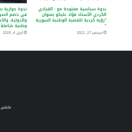
ندوة سياسية مفتوحة مع : القيادي
ندوة حوارية بع
الكردي الأستاذ فؤاد عليكو بعنوان
في خضم الصراع
“رؤية كردية للقضية الوطنية السورية
والدولية، والأ
“
وطنية شاملة
سبتمبر 27, 2022
أبريل 4, 2020
ملتقى و