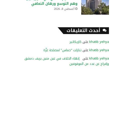
وهم التوسع ورهان التعافي
أغسطس 8, 2026
أحدث التعليقات
khatib yehya
على
كاريكاتير
khatib yehya
على
تنازلت “حماس” لمصلحة غزّة
khatib yehya
على
إنهاء الخلاف في عين منين بريف دمشق
وإفراج عن عدد من الموقوفين