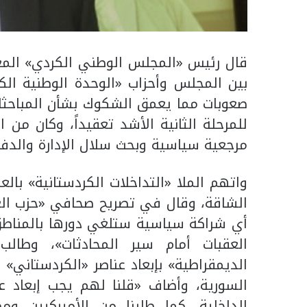
قال رئيس «المجلس الوطني الكردي» المع
بين المجلس وأحزاب «الوحدة الوطنية الكر
للمرحلة الثانية الأشد تعقيداً، وكان من
مرجعية سياسية وبحث سلال الإدارة والدفاع
واتهم الملا «التداخلات الكردستانية» بال
الشاقة، وقال في تصريح صحافي «حزب الع
أي شراكة سياسية ستلغي دورها بالمناطق ا
العقبات أمام سير المحادثات»، وطالب
الديمقراطية» بإبعاد عناصر «الكردستاني»
السورية، وأضاف «قلنا لهم يجب إبعاد ع
الداخلية، كما طلبنا من الأميركيين