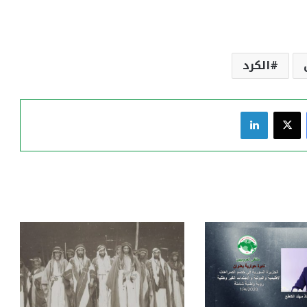
الكرد
فيسبوك
‫X
لينكدإن