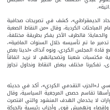
تية».
اتحاد الديمقراطي»، كشف في تصريحات صحافية
 المباحثات الكردية، وقال «من النقاط الصعبة
ب والحماية؛ فالطرف الآخر يفكر بطريقة مختلفة،
تدمير ما تم تأسيسه خلال السنوات الماضية»،
 قادة المجلس الكردي، ونوه آنذاك «لدينا بعض
ة مكتسبات شعبنا وتضحياتهم، لا نريد اتفاقاً
 تفكيرنا مختلف ببعض النقاط ونحاول تجاوز
سي لـ«الحزب التقدمي الكردي»، أكد في حديثه
ى رأسها تقاسم حصص المرجعية السياسية، وقال
وارات لا يخدمان الهدف المنشود والتي اقتصرت
ى طرفين وفق مبدأ المناصفة 50/50، وإقصاء وتهميش قوى وأحزاب رئيسية بالحركة