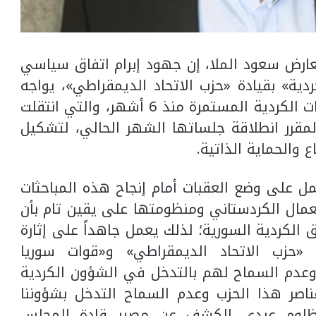
ارض سعود الملا، إن جهود إبرام اتفاق سياسي
دية» بقيادة «حزب الاتحاد الديمقراطي»، يواجه
صعوبات مما يعمق الشكوك بشأن المباحثات الكردية المستمرة منذ 6 أشهر، والتي انتقلت
 المقرر انطلاقة جلساتها الشهر الحالي، لتشكيل
 والحماية الذاتية.
عمل على وضع العقبات أمام إنجاح هذه المباحثات
مال الكردستاني ومنظومتها على يقين تام بأن
لكردية السورية؛ لذلك يعمل جاهداً على إثارة
 «حزب الاتحاد الديمقراطي» و«قوات سوريا
 وعدم السماح لهم بالتدخل في الشؤون الكردية
ناصر هذا الحزب وعدم السماح التدخل بشؤوننا
 ومظلوم عبدي الكشف عن مصير قادة المجلس