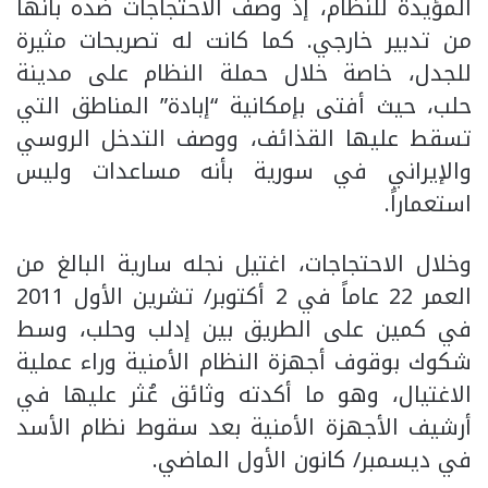
المؤيدة للنظام، إذ وصف الاحتجاجات ضده بأنها
من تدبير خارجي. كما كانت له تصريحات مثيرة
للجدل، خاصة خلال حملة النظام على مدينة
حلب، حيث أفتى بإمكانية “إبادة” المناطق التي
تسقط عليها القذائف، ووصف التدخل الروسي
والإيراني في سورية بأنه مساعدات وليس
استعماراً.
وخلال الاحتجاجات، اغتيل نجله سارية البالغ من
العمر 22 عاماً في 2 أكتوبر/ تشرين الأول 2011
في كمين على الطريق بين إدلب وحلب، وسط
شكوك بوقوف أجهزة النظام الأمنية وراء عملية
الاغتيال، وهو ما أكدته وثائق عُثر عليها في
أرشيف الأجهزة الأمنية بعد سقوط نظام الأسد
في ديسمبر/ كانون الأول الماضي.