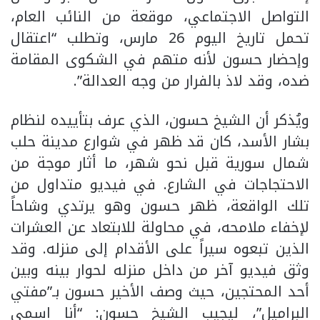
التواصل الاجتماعي، موقعة من النائب العام،
تحمل تاريخ اليوم 26 مارس، وتطلب “اعتقال
وإحضار حسون لأنه متهم في الشكوى المقامة
ضده، وقد لاذ بالفرار من وجه العدالة”.
ويُذكر أن الشيخ حسون، الذي عرف بتأييده لنظام
بشار الأسد، كان قد ظهر في شوارع مدينة حلب
شمال سورية قبل نحو شهر، ما أثار موجة من
الاحتجاجات في الشارع. في فيديو متداول من
تلك الواقعة، ظهر حسون وهو يرتدي وشاحاً
لإخفاء ملامحه، في محاولة للابتعاد عن العشرات
الذين تبعوه سيراً على الأقدام إلى منزله. وقد
وثق فيديو آخر من داخل منزله لحوار بينه وبين
أحد المحتجين، حيث وصف الأخير حسون بـ”مفتي
البراميل”، ليجيب الشيخ حسون: “أنا اسمي