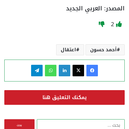
المصدر: العربي الجديد
2
أحمد حسون
اعتقال
فيسبوك
‫X
لينكدإن
واتساب
تيلقرام
يمكنك التعليق هنا
ا
ل