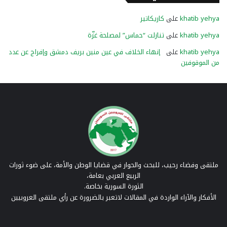
khatib yehya
على
كاريكاتير
khatib yehya
على
تنازلت “حماس” لمصلحة غزّة
khatib yehya
على
إنهاء الخلاف في عين منين بريف دمشق وإفراج عن عدد
من الموقوفين
ملتقى وفضاء رحيب، للبحث والحوار في قضايا الوطن والأمة، على ضوء ثورات
الربيع العربي بعامة،
الثورة السورية بخاصة.
الأفكار والآراء الواردة في المقالات لاتعبر بالضرورة عن رأي ملتقى العروبيين