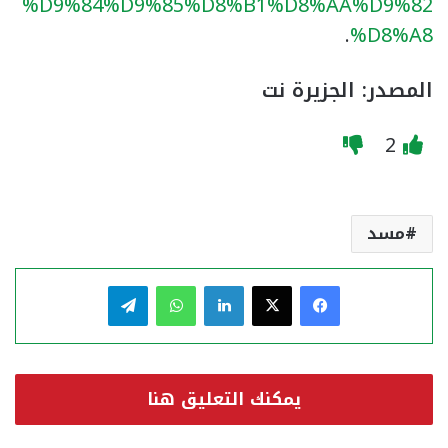
%D9%84%D9%85%D8%B1%D8%AA%D9%82
.
%D8%A8
المصدر:
الجزيرة نت
2
مسد
فيسبوك
‫X
لينكدإن
واتساب
تيلقرام
يمكنك التعليق هنا