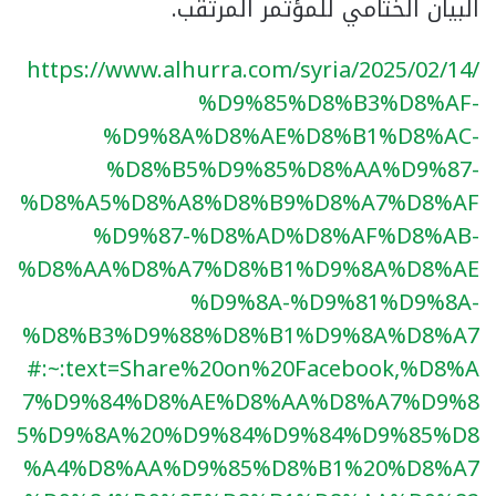
البيان الختامي للمؤتمر المرتقب.
https://www.alhurra.com/syria/2025/02/14/
%D9%85%D8%B3%D8%AF-
%D9%8A%D8%AE%D8%B1%D8%AC-
%D8%B5%D9%85%D8%AA%D9%87-
%D8%A5%D8%A8%D8%B9%D8%A7%D8%AF
%D9%87-%D8%AD%D8%AF%D8%AB-
%D8%AA%D8%A7%D8%B1%D9%8A%D8%AE
%D9%8A-%D9%81%D9%8A-
%D8%B3%D9%88%D8%B1%D9%8A%D8%A7
#:~:text=Share%20on%20Facebook,%D8%A
7%D9%84%D8%AE%D8%AA%D8%A7%D9%8
5%D9%8A%20%D9%84%D9%84%D9%85%D8
%A4%D8%AA%D9%85%D8%B1%20%D8%A7