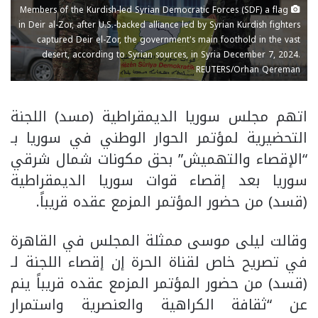
Members of the Kurdish-led Syrian Democratic Forces (SDF) a flag
in Deir al-Zor, after U.S.-backed alliance led by Syrian Kurdish fighters
captured Deir el-Zor, the government's main foothold in the vast
desert, according to Syrian sources, in Syria December 7, 2024.
REUTERS/Orhan Qereman
اتهم مجلس سوريا الديمقراطية (مسد) اللجنة
التحضيرية لمؤتمر الحوار الوطني في سوريا بـ
“الإقصاء والتهميش” بحق مكونات شمال شرقي
سوريا بعد إقصاء قوات سوريا الديمقراطية
(قسد) من حضور المؤتمر المزمع عقده قريباً.
وقالت ليلى موسى ممثلة المجلس في القاهرة
في تصريح خاص لقناة الحرة إن إقصاء اللجنة لـ
(قسد) من حضور المؤتمر المزمع عقده قريباً ينم
عن “ثقافة الكراهية والعنصرية واستمرار