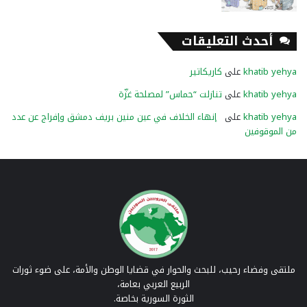
أحدث التعليقات
khatib yehya
على
كاريكاتير
khatib yehya
على
تنازلت “حماس” لمصلحة غزّة
khatib yehya
على
إنهاء الخلاف في عين منين بريف دمشق وإفراج عن عدد
من الموقوفين
ملتقى وفضاء رحيب، للبحث والحوار في قضايا الوطن والأمة، على ضوء ثورات
الربيع العربي بعامة،
الثورة السورية بخاصة.