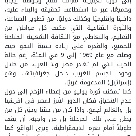
إلى ثورة تغييرية مازالت تلفح وجوهنا إيجابًا
وجميعًا، عبر ما استطاعت تحقيقه والبناء عليه،
داخليًا وإقليميًا وكذلك دوليًا. من تطوير الصناعة،
والثورة الثقافية التي مكنت كل مواطن من
التعليم، والتعاطي مع الثقافة الشعبية المتاحة
للجميع، والقدرة على زيادة نسبة النمو حيث
وصلت مع عام 1969 إلى 9 في المئة، رغم حالة
الحرب التي لم تغادر مصر ولا العرب، من خلال
وجود الجسم الغريب داخل جغرافيتها، وهو
(إسرائيل) المدعومة غربيًا.
كما تمكنت ثورة يوليو من إعطاء الزخم إلى دول
عدم الانحياز، فكان الدور الأبرز لمصر في افريقيا
بل والعالم أجمع. وإذا كان من حقنا وحق كل من
يطل على تلك المرحلة بل من واجبه، أن يقف
طويلاً أمام ثغرة الديمقراطية، ويرى الواقع كما