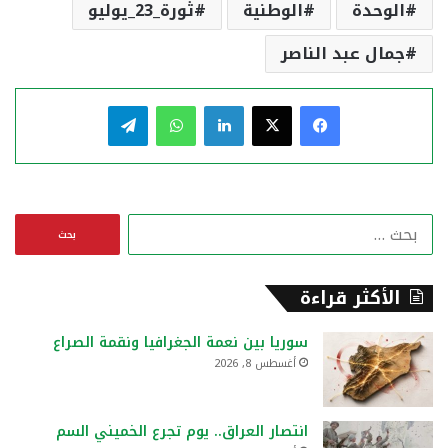
الوحدة
الوطنية
ثورة_23_يوليو
جمال عبد الناصر
فيسبوك
‫X
لينكدإن
واتساب
تيلقرام
ا
ل
ب
ح
الأكثر قراءة
ث
ع
سوريا بين نعمة الجغرافيا ونقمة الصراع
ن
أغسطس 8, 2026
:
انتصار العراق.. يوم تجرع الخميني السم