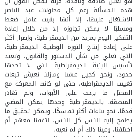
هو بعين صادقة وناقدة، فإنه يمكن القول أن
هذه المسألة رغم كل محاولات عبد الناصر
الاشتغال عليها، إلا أنها بقيت عامل ضغط
ومسلبًا لا يمكن تجاوزه إلا من خلال إعادة
التفكير اليوم بمزيد من الديمقراطية، وإصرار أكثر
على إعادة إنتاج الثورة الوطنية الديمقراطية،
التي تعلي من شأن الدستور والقانون، وتعيد
تأسيس البنية الديمقراطية التي لا تحدها
حدود، ونحن كجيل عشنا ومازلنا نعيش تبعات
تغييب الديمقراطية، حتى لو كانت المعركة مع
المحتل ما برحت على الأبواب، ولم تغادر
المنطقة. بالديمقراطية وحدها يمكن المضي
قدمًا، نحو بناءات أكثر تماسكًا، ويمكن تحقيق ما
يطمح إليه الناس كل الناس، اتفقنا معهم أم
اختلفنا، وعينا ذلك أم لم نعيه.