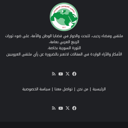
ملتقى وفضاء رحيب، للبحث والحوار في قضايا الوطن والأمة، على ضوء ثورات
الربيع العربي بعامة،
الثورة السورية بخاصة.
الأفكار والآراء الواردة في المقالات لاتعبر بالضرورة عن رأي ملتقى العروبيين
‫X
فيسبوك
‫YouTube
ملخص
الموقع
RSS
الرئيسية
|
من نحن
|
تواصل معنا
| سياسة الخصوصية
‫X
فيسبوك
‫YouTube
ملخص
الموقع
RSS