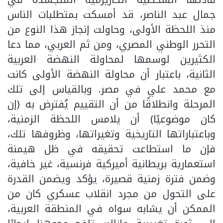
جمال عبد الناصر، قد أمسكت بمتطلبات الناس
منذ اللحظة الأولى، وحاولت إنجاز هذا النوع من
التحرر الوطني المصري، ومن ثم العربي، مما دعا
الكثيرين لوسمها لمحاولة النهضة العربية
الثانية، باعتبار أن محاولة النهضة الأولى كانت
مع محمد علي في مصر. وبالقياس إلى تلك
المرحلة وانطلاقًا من أن التقييم يُفترض به (إن
كان موضوعيًا) أن يلامس اللحظة الزمنية،
وباعتباراتها التاريخية وتغيراتها، وظروفها تلك،
فإن ما استطاعت تحقيقه في ظل هيمنة
استعمارية بريطانية أميركية فرنسية، غير خافية،
وضمن فترة زمنية قصيرة، يؤكد ويضمن القدرة
على التحول من مجرد انقلاب عسكري كان من
الممكن أن يشابه سواه في المنطقة العربية،