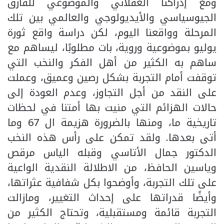
ومع إدراكنا العقلاني والموضوعي للفارق
الجيوسياسي والأيديولوجي والعالمي بين تلك
المرحلة وواقعنا اليوم، لكن دراسة واقع ثورة
يوليو بموضوعية وروية، بات مطلوبًا، ليساهم مع
ساهم به الكثير من أهل الفكر والنخب التي
توقفت أمام التجربة بشكل رصين وعميق، وعملت
على النقد من أجل التجاوز، وعدم العودة إلى
حالات الهزائم التي منيت بها أمتنا في لحظات
تاريخية ما، ومنها بالضرورة هزيمة ال 67 وما
أتى بعدها. ولقد تمكن على رأس هذه النخب
الدكتور جمال الأتاسي وقبله الياس مرقص
وياسين الحافظ، من الاطلالة النقدية الواعية
على تلك التجربة، وأوضحوا بكل شفافية عثراتها،
وأيضًا قدراتها على إحداث التغيير، ومازالت
التجربة قائمة ومستقبلية، وتحتاج الكثير من