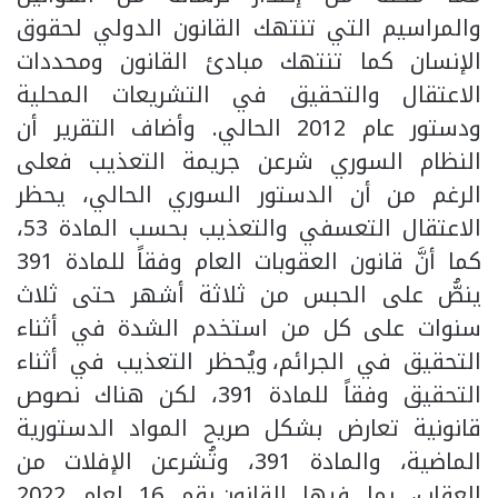
والمراسيم التي تنتهك القانون الدولي لحقوق
الإنسان كما تنتهك مبادئ القانون ومحددات
الاعتقال والتحقيق في التشريعات المحلية
ودستور عام 2012 الحالي. وأضاف التقرير أن
النظام السوري شرعن جريمة التعذيب فعلى
الرغم من أن الدستور السوري الحالي، يحظر
الاعتقال التعسفي والتعذيب بحسب المادة 53،
كما أنَّ قانون العقوبات العام وفقاً للمادة 391
ينصُّ على الحبس من ثلاثة أشهر حتى ثلاث
سنوات على كل من استخدم الشدة في أثناء
التحقيق في الجرائم، ويُحظر التعذيب في أثناء
التحقيق وفقاً للمادة 391، لكن هناك نصوص
قانونية تعارض بشكل صريح المواد الدستورية
الماضية، والمادة 391، وتُشرعن الإفلات من
العقاب، بما فيها القانون رقم 16 لعام 2022