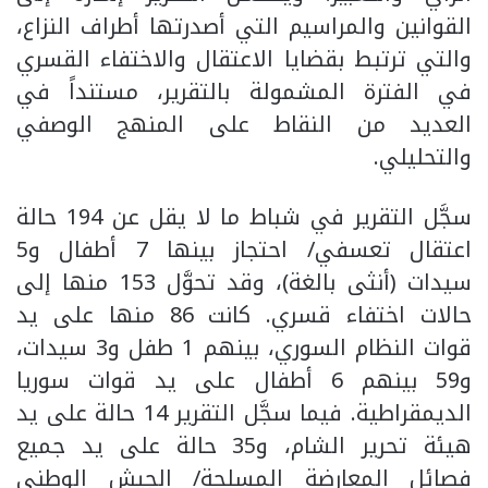
القوانين والمراسيم التي أصدرتها أطراف النزاع،
والتي ترتبط بقضايا الاعتقال والاختفاء القسري
في الفترة المشمولة بالتقرير، مستنداً في
العديد من النقاط على المنهج الوصفي
والتحليلي.
سجَّل التقرير في شباط ما لا يقل عن 194 حالة
اعتقال تعسفي/ احتجاز بينها 7 أطفال و5
سيدات (أنثى بالغة)، وقد تحوَّل 153 منها إلى
حالات اختفاء قسري. كانت 86 منها على يد
قوات النظام السوري، بينهم 1 طفل و3 سيدات،
و59 بينهم 6 أطفال على يد قوات سوريا
الديمقراطية. فيما سجَّل التقرير 14 حالة على يد
هيئة تحرير الشام، و35 حالة على يد جميع
فصائل المعارضة المسلحة/ الجيش الوطني