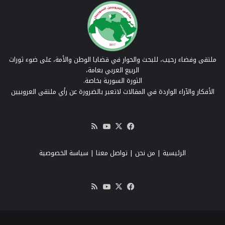
ملتقى وفضاء رحيب، للبحث والحوار في قضايا الوطن والأمة، على ضوء ثورات
الربيع العربي بعامة،
الثورة السورية بخاصة.
الأفكار والآراء الواردة في المقالات لاتعبر بالضرورة عن رأي ملتقى العروبيين
‫X
فيسبوك
‫YouTube
ملخص
الموقع
RSS
الرئيسية
|
من نحن
|
تواصل معنا
| سياسة الخصوصية
‫X
فيسبوك
‫YouTube
ملخص
الموقع
RSS