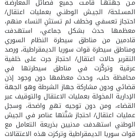
مـن جهتهـا قامـت جميع فصائل المعارضـة
المسـلحة/ الجيـش الوطنـي بعمليات اعتقال/
احتجاز تعسفي وخطف لم تستثنِ النساء منهم،
معظمها حدث بشكل جماعي، استهدفت
قادمين من مناطق سيطرة النظام السوري
ومناطق سيطرة قوات سوريا الديمقراطية، ورصد
التقرير حالات اعتقال/ احتجاز جرت على خلفية
عرقية وتركَّزت في مناطق سيطرتها في
محافظة حلب، وحدث معظمها دون وجود إذن
قضائي ودون مشاركة جهاز الشرطة وهو الجهة
الإدارية المخولة بعمليات الاعتقال والتوقيف عبر
القضاء، ومن دون توجيه تهمٍ واضحة، وسجل
عمليات اعتقال/ احتجاز شنَّتها عناصر في الجيش
الوطني استهدفت مدنيين بذريعة التعامل مع
قوات سوريا الديمقراطية وتركزت هذه الاعتقالات