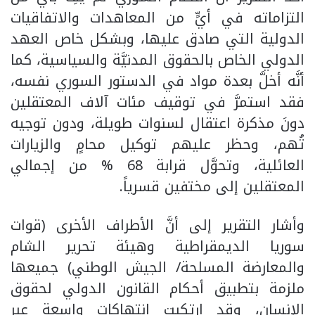
التزاماته في أيٍّ من المعاهدات والاتفاقيات
الدولية التي صادق عليها، وبشكل خاص العهد
الدولي الخاص بالحقوق المدنيَّة والسياسية، كما
أنَّه أخلَّ بعدة مواد في الدستور السوري نفسه،
فقد استمرَّ في توقيف مئات آلاف المعتقلين
دونَ مذكرة اعتقال لسنوات طويلة، ودون توجيه
تُهم، وحظر عليهم توكيل محامٍ والزيارات
العائلية، وتحوَّل قرابة 68 % من إجمالي
المعتقلين إلى مختفين قسرياً.
وأشار التقرير إلى أنَّ الأطراف الأخرى (قوات
سوريا الديمقراطية وهيئة تحرير الشام
والمعارضة المسلحة/ الجيش الوطني) جميعها
ملزمة بتطبيق أحكام القانون الدولي لحقوق
الإنسان، وقد ارتكبت انتهاكات واسعة عبر