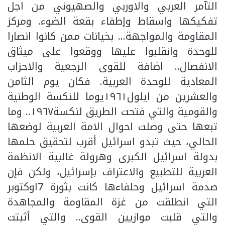
التآمر العربي والاوربي والصهيوني من اجل
تفكيكها واسقاط وإطفاء بقعة الضوء. ومركز
المقاومة والمواجهة… بخيانات ممن كانوا انصارا
للوحدة وانقلبوا عليها ووقعوا على ميثاق
الانفصال.. اضافة للقوى الرجعية والاحزاب
المعادية للوحدة العربية. فكان يوم الثامن
والعشرين من ايلول١٩٦١يوما للنكسة الوطنية
والقومية والتي فتحت الطريق لنكسة١٩٦٧.. وما
تبعها حتى وصلت احوال الامة العربية لوضعها
الحالي، حيث تبدو اسرائيل أقرب لتحقيق حلمها
بدولة اسرائيل الكبرى وهرولة غالبية الانظمة
العربية للتطبيع والاعتراف بإسرائيل، ولكن فإن
صدمة اسرائيل وحلفاءها كانت بثورة 7اوكتوبر
التي انطلقت من غزة المقاومة والمجاهدة
والتي قلبت موازيين القوى.. والتي أثبتت