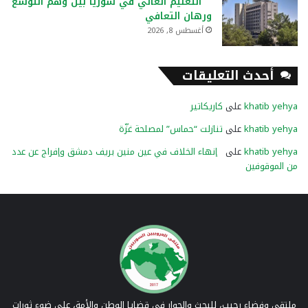
التعليم العالي في سوريا بين وهم التوسع
ورهان التعافي
أغسطس 8, 2026
أحدث التعليقات
khatib yehya
على
كاريكاتير
khatib yehya
على
تنازلت “حماس” لمصلحة غزّة
khatib yehya
على
إنهاء الخلاف في عين منين بريف دمشق وإفراج عن عدد
من الموقوفين
ملتقى وفضاء رحيب، للبحث والحوار في قضايا الوطن والأمة، على ضوء ثورات