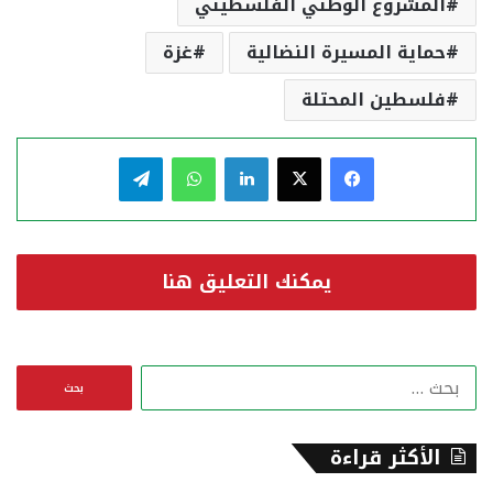
المشروع الوطني الفلسطيني
حماية المسيرة النضالية
غزة
فلسطين المحتلة
فيسبوك
‫X
لينكدإن
واتساب
تيلقرام
يمكنك التعليق هنا
ا
ل
ب
ح
الأكثر قراءة
ث
ع