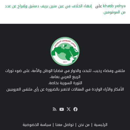
khatib yehya
على
إنهاء الخلاف في عين منين بريف دمشق وإفراج عن عدد
من الموقوفين
ملتقى وفضاء رحيب، للبحث والحوار في قضايا الوطن والأمة، على ضوء ثورات
الربيع العربي بعامة،
الثورة السورية بخاصة.
الأفكار والآراء الواردة في المقالات لاتعبر بالضرورة عن رأي ملتقى العروبيين
‫X
فيسبوك
‫YouTube
ملخص
الموقع
RSS
الرئيسية
|
من نحن
|
تواصل معنا
| سياسة الخصوصية