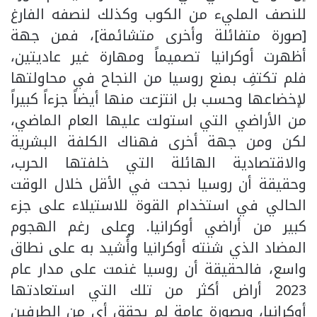
للنصف المليء من الكوب وكذلك لنصفه الفارغ
[صورة متفائلة وأخرى متشائمة]، فمن جهة
أظهرت أوكرانيا تصميماً ومهارة غير عاديتين،
فلم تكتفِ بمنع روسيا من النجاح في محاولتها
لإخضاعها وحسب بل انتزعت منها أيضاً جزءاً كبيراً
من الأراضي التي استولت عليها العام الماضي،
لكن ومن جهة أخرى فهناك الكلفة البشرية
والاقتصادية الهائلة التي خلفتها الحرب،
وحقيقة أن روسيا نجحت في الأقل خلال الوقت
الحالي في استخدام القوة للاستيلاء على جزء
كبير من أراضي أوكرانيا. وعلى رغم الهجوم
المضاد الذي شنته أوكرانيا وأُشيد به على نطاق
واسع، فالحقيقة أن روسيا غنمت على مدار عام
2023 أراض أكثر من تلك التي استعادتها
أوكرانيا، وبصورة عامة لم يحقق أي من الطرفين