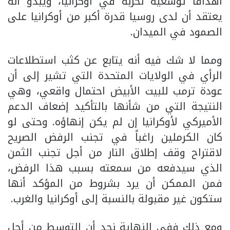
أهدافاً توسعية لحربه في أوكرانيا، ويبدو أنه
يعتقد أن لدى روسيا قدرة أكبر من أوكرانيا على
الصمود في الميدان.
ومما لا شك فيه أنه يتابع عن كثب استطلاعات
الرأي في الولايات المتحدة التي تشير إلى أن
عودة ترمب للبيت الأبيض احتمال واقعي، وهي
النتيجة التي من شأنها بالتأكيد إضعاف الدعم
الأميركي لأوكرانيا إن لم يكن إنهاؤه. وحتى لو
كان الكرملين راغباً في تجنب الرفض الصريح
لاقتراح وقف إطلاق النار من أجل تجنب الثمن
الذي سيدفعه من سمعته بسبب هذا الرفض،
فمن الممكن أن يرد بشروط من المؤكد أنها
ستكون غير مقبولة بالنسبة إلى أوكرانيا والغرب.
ومع ذلك ففي النهاية نجد أن التوسط من أجل