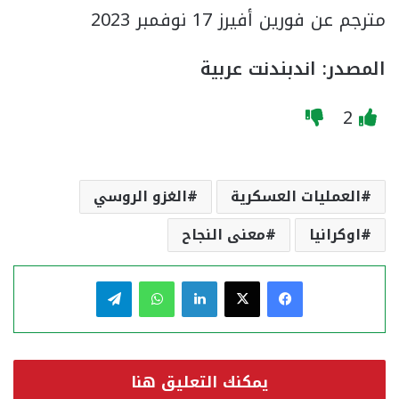
مترجم عن فورين أفيرز 17 نوفمبر 2023
المصدر: اندبندنت عربية
2
العمليات العسكرية
الغزو الروسي
اوكرانيا
معنى النجاح
فيسبوك
‫X
لينكدإن
واتساب
تيلقرام
يمكنك التعليق هنا