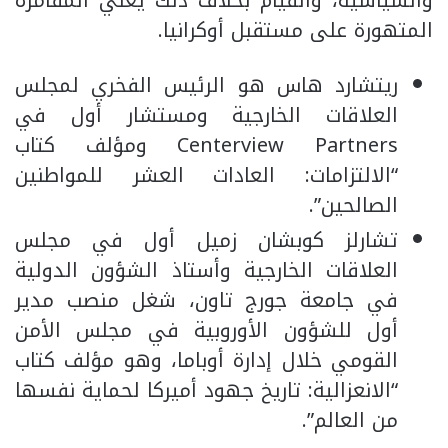
والسياسية، والقيام بخلاف ذلك يعني المقامرة
المتهورة على مستقبل أوكرانيا.
ريتشارد هاس هو الرئيس الفخري لمجلس
العلاقات الخارجية ومستشار أول في
Centerview Partners ومؤلف كتاب
“الالتزامات: العادات العشر للمواطنين
الصالحين”.
تشارلز كوبشان زميل أول في مجلس
العلاقات الخارجية وأستاذ الشؤون الدولية
في جامعة جورج تاون، شغل منصب مدير
أول للشؤون الأوروبية في مجلس الأمن
القومي خلال إدارة أوباما، وهو مؤلف كتاب
“الانعزالية: تاريخ جهود أميركا لحماية نفسها
من العالم”.