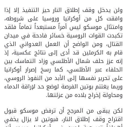
ولن يدخل وقف إطلاق النار حيز التنفيذ إلا إذا
وافقت كل من أوكرانيا وروسيا على شروطه،
وامتثال موسكو ليس أمراً مستبعداً تماماً فلقد
تكبدت القوات الروسية خسائر فادحة في ميدان
القتال، ومن الواضح أن العمل العدواني الذي
قام به الكرملين قد أدى إلى نتائج عكسية، إذ
إنه عزز حلف شمال الأطلسي وزاد التماسك بين
الحلفاء عبر الأطلسي، كما رسخ إصرار أوكرانيا
على تحرير نفسها إلى الأبد من النفوذ الروسي،
وربما يغتنم بوتين الفرصة لوضع حد لإراقة الدماء
ومحاولة إخراج بلاده من عزلتها.
لكن يبقى من المرجح أن ترفض موسكو قبول
اقتراح وقف إطلاق النار، فبوتين لا يزال يخفي