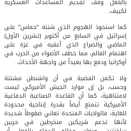
بالفعل وقف تقديم المساعدات العسكرية
لكييف.
كما استحوذ الهجوم الذي شنته “حماس” على
إسرائيل في السابع من أكتوبر (تشرين الأول)
الماضي والصراع الذي أعقبه في غزة على
اهتمام العالم، مما خطف الأضواء من الحرب في
أوكرانيا ودفع بها بعيداً من واجهة الأحداث.
ولا تكمن القضية في أن واشنطن مشتتة
وحسب، بل إن موارد الجيش الأميركي ليست
لامتناهية، كما أن القاعدة الصناعية الدفاعية
الأميركية تتمتع أيضاً بقدرة إنتاجية محدودة
للغاية، فالولايات المتحدة تعاني ضغوطاً شديدة
لأنها تدعم شريكين منخرطين في حربين
ساخنتين، ويعلن محللو الدفاع بالفعل أن