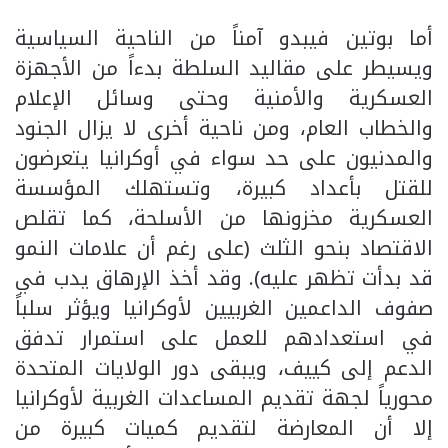
أما بوتين فيبدو آمناً من الناحية السياسية
ويسيطر على مقاليد السلطة بدءاً من الأجهزة
العسكرية والأمنية وحتى وسائل الإعلام
والخطاب العام، ومن ناحية أخرى لا يزال الجنود
والمدنيون على حد سواء في أوكرانيا يتعرضون
للقتل بأعداد كبيرة، وتستهلك المؤسسة
العسكرية مخزونها من الأسلحة، كما تقلص
الاقتصاد بنحو الثلث (على رغم أن علامات النمو
قد بدأت تظهر عليه). وقد أخذ الإرهاق يدب في
صفوف الداعمين الغربيين لأوكرانيا ويؤثر سلباً
في استعدادهم للعمل على استمرار تدفق
الدعم إلى كييف، ويبقى دور الولايات المتحدة
محورياً لجهة تقديم المساعدات الغربية لأوكرانيا
إلا أن المعارضة لتقديم كميات كبيرة من