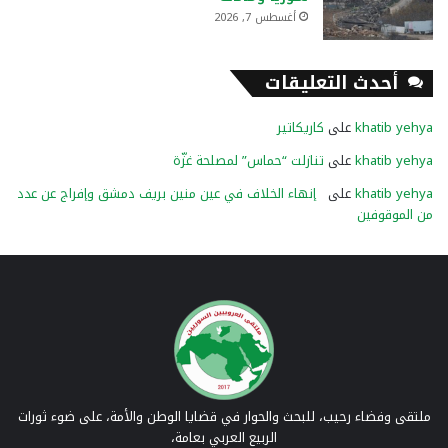
أغسطس 7, 2026
أحدث التعليقات
khatib yehya
على
كاريكاتير
khatib yehya
على
تنازلت “حماس” لمصلحة غزّة
khatib yehya
على
إنهاء الخلاف في عين منين بريف دمشق وإفراج عن عدد
من الموقوفين
ملتقى وفضاء رحيب، للبحث والحوار في قضايا الوطن والأمة، على ضوء ثورات
الربيع العربي بعامة،