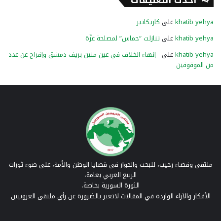
أحدث التعليقات
khatib yehya
على
كاريكاتير
khatib yehya
على
تنازلت “حماس” لمصلحة غزّة
khatib yehya
على
إنهاء الخلاف في عين منين بريف دمشق وإفراج عن عدد
من الموقوفين
ملتقى وفضاء رحيب، للبحث والحوار في قضايا الوطن والأمة، على ضوء ثورات
الربيع العربي بعامة،
الثورة السورية بخاصة.
الأفكار والآراء الواردة في المقالات لاتعبر بالضرورة عن رأي ملتقى العروبيين