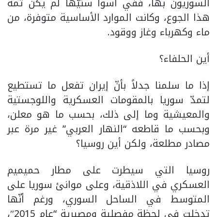
السوريون بها، ففي أسوأ سنيّها لم يكن ثمة
هذا الجوع، وكانت الموارد الأساسية متوفرة، من
ماء وكهرباء وغاز ووقود.
أين الحلفاء؟
إذا ما سلمنا جدلاً بأنّ إيران تفعل ما تستطيع
لتمدّ سوريا بالمقومات العسكرية واللوجستية
والمعيشية وما إلى ذلك، بحسب ما هو معلن،
وبحسب ما قاطعه “النهار العربي” غير مرة عبر
مصادر مطلعة، ولكن أين روسيا؟
روسيا التي سيطرت على مطار حميميم
العسكري في اللاذقية، وعلى موانئ سوريا على
المتوسط في الساحل السوري، ورغم أنّها
تدخلت في لحظة مفصلية ومصيرية “عام 2015″،