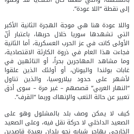
إلى نقطة “اللا عودة”.
واللا عودة هنا هي موجة الهجرة الثانية الأكبر
التي تشهدها سوريا خلال حربها، باعتبار أنّ
الأولى كانت في عز الحرب العسكرية، أما الثانية
فجاءت هذا العام في ذروة الكارثة الاقتصادية،
وما مشاهد المهاجرين بحراً، أو التائهين في
غابات بولندا واليونان، أو أولئك الذين علقوا
لأشهر على حدود بيلاروسيا، والذين تناول
“النهار العربي” قصصهم – غير مرة – سوى أدق
تعبير عن حالة التعب والإنهاك وربما “القرف”.
كيف لا يمكن وصف بلد بالمشلول وهو على
الصعيد الداخلي لا حركة نقل فيه، وعلى الصعيد
الخارجي يهاجر شبابه نحو بلدان بعيدة قاصدين