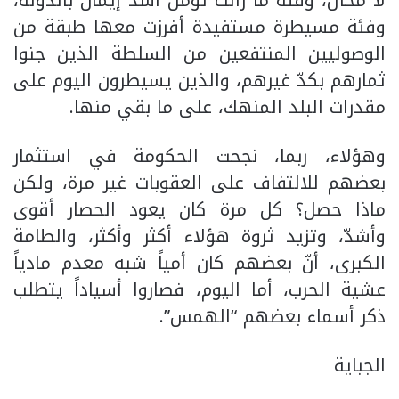
لا محال، وفئة ما زالت تؤمن أشد إيمان بالدولة،
وفئة مسيطرة مستفيدة أفرزت معها طبقة من
الوصوليين المنتفعين من السلطة الذين جنوا
ثمارهم بكدّ غيرهم، والذين يسيطرون اليوم على
مقدرات البلد المنهك، على ما بقي منها.
وهؤلاء، ربما، نجحت الحكومة في استثمار
بعضهم للالتفاف على العقوبات غير مرة، ولكن
ماذا حصل؟ كل مرة كان يعود الحصار أقوى
وأشدّ، وتزيد ثروة هؤلاء أكثر وأكثر، والطامة
الكبرى، أنّ بعضهم كان أمياً شبه معدم مادياً
عشية الحرب، أما اليوم، فصاروا أسياداً يتطلب
ذكر أسماء بعضهم “الهمس”.
الجباية