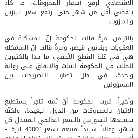
الاقتصادي لرفع أسعار المحروقات، ما كاد
ينقضي أقل من شهر حتى ارتفع سعر البنزين
والمازوت.
بالتزامن، مرةً قالت الحكومة إنّ المشكلة في
العقوبات وبقانون قيصر، ومرةً قالت إنّ المشكلة
هي في قلة القطع الأجنبي، ما حدا بالكثيرين
للطلب من الحكومة الثبات والاتفاق على رواية
واحدة، في ظل تضارب التصريحات بين
المسؤولين.
وأخيراً، قررت الحكومة أنّ ثمة تاجراً يستطيع
الإتيان بالمحروقات من الدول البعيدة، ولكنّه
سيبيعها للسوريين بالسعر العالمي المتبدل كل
شهر، وغالباً سيبدأ مبيعه بسعر “4900 ليرة –