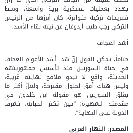
يهدد بعمليات عسكرية برية واسعة، وسط
تصريحات تركية متواترة، كان أبرزها من الرئيس
التركي رجب طيب أردوغان عن نيته لقاء الأسد.
أشدّ العجاف
ختاماً، يمكن القول إنّ هذا أشد الأعوام العجاف
في حياة السوريين منذ تأسيس جمهوريتهم
الحديثة، واقع لا تبدو ملامح نهايته قريبة،
وليس هناك أفق لحلول مقترحة، ولعلّ أكثر ما
يقلق السوريين هو مقولة ابن خلدون في
مقدمته الشهيرة: “حين تكثر الجباية، تشرف
الدولة على النهاية”.
المصدر: النهار العربي