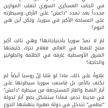
في الجانب العسكري السوري لتقلب الموازين
مجدداً بعد تمدد “داعش” على الأرض وسيطرته
على المساحة الأكبر في سوريا، ولكن أين هي
اليوم؟
لمَ لا تمدّ سوريا باحتياجاتها؟ وهي ثالث أكبر
منتج للنفط في العالم، فعلام تترك حليفتها
الشرق الأوسطية غارقة في الظلمة والطوابير
والحاجة؟
علاوةً على ذلك، ماذا لو قلنا إنّ روسيا أيضاً لم
تكتف بالأمر، بل قاسمت سوريا سيطرتها على
آبار النفط والغاز المسترجعة من سيطرة “داعش”
في محيط تدمر، فماذا ستشكل بضع آبار لدولة
“عظمى” تتدخل في دولة صغيرة ينهشها الجوع