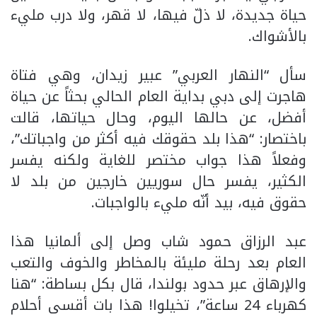
حياة جديدة، لا ذلّ فيها، لا قهر، ولا درب مليء
بالأشواك.
سأل “النهار العربي” عبير زيدان، وهي فتاة
هاجرت إلى دبي بداية العام الحالي بحثاً عن حياة
أفضل، عن حالها اليوم، وحال حياتها، قالت
باختصار: “هذا بلد حقوقك فيه أكثر من واجباتك”،
وفعلاً هذا جواب مختصر للغاية ولكنه يفسر
الكثير، يفسر حال سوريين خارجين من بلد لا
حقوق فيه، بيد أنّه مليء بالواجبات.
عبد الرزاق حمود شاب وصل إلى ألمانيا هذا
العام بعد رحلة مليئة بالمخاطر والخوف والتعب
والإرهاق عبر حدود بولندا، قال بكل بساطة: “هنا
كهرباء 24 ساعة”، تخيلوا! هذا بات أقسى أحلام