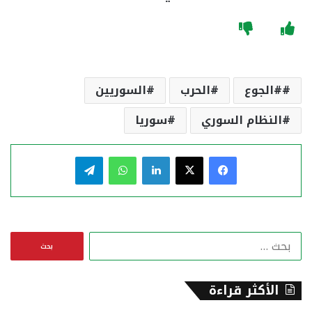
#الجوع
الحرب
السوريين
النظام السوري
سوريا
فيسبوك
‫X
لينكدإن
واتساب
تيلقرام
ا
ل
ب
ح
الأكثر قراءة
ث