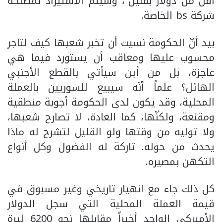
أقل من دولار بقليل”، وسيتم الاستيراد لمصلحة
شركة bs الخاصة.
بيد أنّ الحكومة نسيت أن تخبر شعبها كيف لتاجر
محسوب عليها ومعاقب أن يستورد فيما هي
عاجزة، بل من أين سيأتي بالقطع الأجنبي
الهائل؟ علماً أنّه سيبيع للسوريين بالعملة
المحلية، وقد يكون لدى الحكومة أجوبة منطقية
ومقنعة، ولكنّها، كما العادة، لا تصارح شعبها،
ولا توليه من وقتها ولو القليل لتشرح له ماذا
يحدث من حوله. تاركة له الفضول وكل أنواع
التكهن بمصيره.
كل ذلك جاء مع انهيار تاريخي وغير مسبوق في
قيمة العملة المحلية التي سجل الدولار
الأميركي الواحد أخيراً مقابلها نحو 6200 ليرة