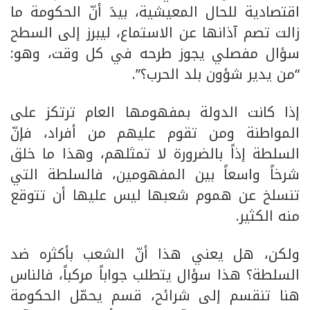
اقتصادية للحال المعيشية، بيدَ أنّ الحكومة ما
زالت تصم آذانها عن الاستماع، ليبرز إلى السطح
سؤال مفصلي يجوز طرحه في كل وقت، وهو:
“من يدير شؤون بلد الحرب؟”.
إذا كانت الدولة بمفهومها العام ترتكز على
المواطنة ومن تقوم عليهم من أفراد، فإنّ
السلطة إذاً بالضرورة لا تمثلهم، وهذا ما خلق
شرخاً واسعاً بين المفهومين، فالسلطة التي
تنسلخ عن هموم شعبها ليس عليها أن تتوقع
منه الكثير.
ولكن، هل يعني هذا أنّ الشعب بأكثره ضد
السلطة؟ هذا سؤال يتطلب جواباً مركباً، فالناس
هنا تنقسم إلى شرائح، قسم يحمّل الحكومة