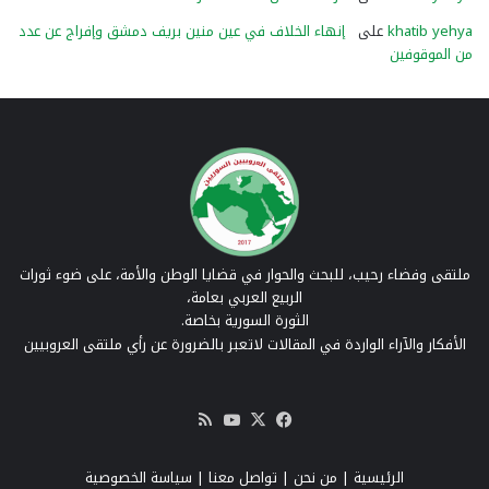
khatib yehya
على
إنهاء الخلاف في عين منين بريف دمشق وإفراج عن عدد
من الموقوفين
ملتقى وفضاء رحيب، للبحث والحوار في قضايا الوطن والأمة، على ضوء ثورات
الربيع العربي بعامة،
الثورة السورية بخاصة.
الأفكار والآراء الواردة في المقالات لاتعبر بالضرورة عن رأي ملتقى العروبيين
‫X
فيسبوك
‫YouTube
ملخص
الموقع
RSS
الرئيسية
|
من نحن
|
تواصل معنا
| سياسة الخصوصية