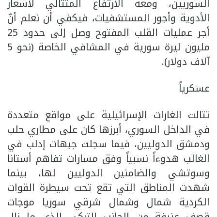
السوريين، ومعه الارتفاع المتتالي لأسعار
الأدوية وأجور المستشفيات، فيكفي أن نعلم أنّ
أجر عمليات القلب المفتوح وصل إلى حدود 25
مليون ليرة سورية في المشافي الخاصة (نحو 5
آلاف دولار).
عسكرياً
تتالت الغارات الإسرائيلية على مواقع متعددة
في الداخل السوري، أبرزها كان على مطاري حلب
ودمشق الدوليين، فيما سجلت جبهات إدلب في
الغالب هدوءاً نسبياً وفق مسارات تفاهم أستانا
وسوتشي والضامنين الدوليين لها، بينما
شهدت المناطق التي تقع تحت سيطرة القوات
الكردية شمال وشمال شرقي سوريا موجات
قصف عنيفة من الجانب التركي الذي ما زال