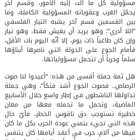
مسؤولية كل ما آلت إليه الأمور، وقسم آخر
يحمّل الغرب وعقوباته المسؤولية الكاملة، وما
بين القسمين قسم آخر يشبه التيار الفلسفي
“اللا أدري”: وهو يريد أن يعيش فقط، وهو تيار
وإن كان طاغياً ذات يوم، إلا أنّه اليوم بات الأقل،
فأمام الجوع على الدولة التي ناصرها أبناؤها
سلماً وحرباً أن تتحمل مسؤولياتها.
هل ثمة جملة أقسى من هذه: “أعيدوا لنا صوت
الرصاص.. فصوت الجوع أشد فتكاً”، وهي جملة
تداولها الناشطون في إطار واسع خلال الأسابيع
الماضية، وتحمل ما تحمله معها من معان
خطيرة تستوجب دق ناقوس الخطر، فأيّ حال
هذه التي تجيء بتمني عودة الحرب بكل ما كان
فيها من آلام، حرب في أعقد أيامها كان يتنفس