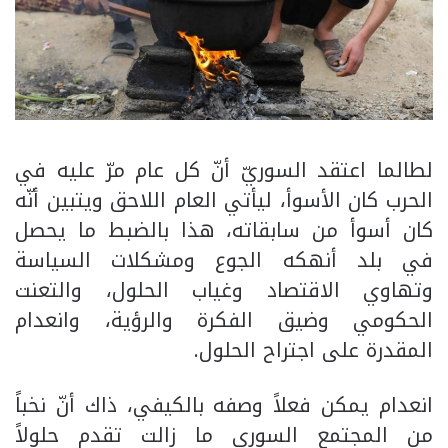
لطالما اعتقد السوريّ أنّ كل عام مرّ عليه في
الحرب كان الأسوأ، ليأتي العام اللاحق ويتبين أنّه
كان أسوأ من سابقاته، هذا بالضبط ما يحصل
في بلد أنهكه الجوع ومشكلات السياسة
وتهاوي الاقتصاد وغياب الحلول، والتعنت
الحكومي وضيق الفكرة والرؤية، وانعدام
المقدرة على اجتراح الحلول.
انعدام يمكن فعلاً وصفه بالكيفي، ذاك أنّ نخباً
من المجتمع السوري ما زالت تقدم حلولاً