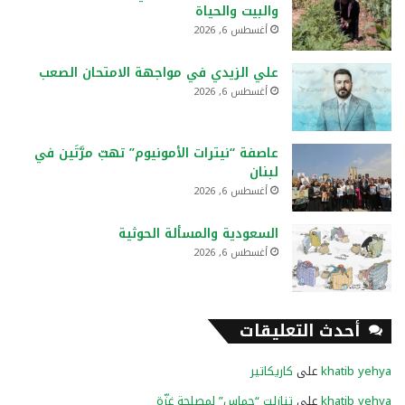
والبيت والحياة
أغسطس 6, 2026
علي الزيدي في مواجهة الامتحان الصعب
أغسطس 6, 2026
عاصفة “نيترات الأمونيوم” تهبّ مرَّتَين في
لبنان
أغسطس 6, 2026
السعودية والمسألة الحوثية
أغسطس 6, 2026
أحدث التعليقات
khatib yehya
على
كاريكاتير
khatib yehya
على
تنازلت “حماس” لمصلحة غزّة