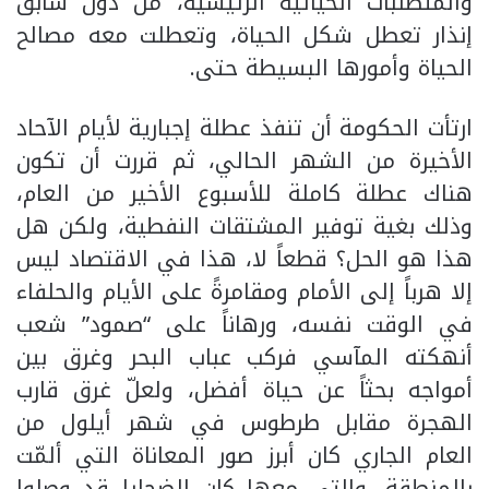
والمتطلبات الحياتية الرئيسية، من دون سابق
إنذار تعطل شكل الحياة، وتعطلت معه مصالح
الحياة وأمورها البسيطة حتى.
ارتأت الحكومة أن تنفذ عطلة إجبارية لأيام الآحاد
الأخيرة من الشهر الحالي، ثم قررت أن تكون
هناك عطلة كاملة للأسبوع الأخير من العام،
وذلك بغية توفير المشتقات النفطية، ولكن هل
هذا هو الحل؟ قطعاً لا، هذا في الاقتصاد ليس
إلا هرباً إلى الأمام ومقامرةً على الأيام والحلفاء
في الوقت نفسه، ورهاناً على “صمود” شعب
أنهكته المآسي فركب عباب البحر وغرق بين
أمواجه بحثاً عن حياة أفضل، ولعلّ غرق قارب
الهجرة مقابل طرطوس في شهر أيلول من
العام الجاري كان أبرز صور المعاناة التي ألمّت
بالمنطقة، والتي معها كان الضحايا قد وصلوا