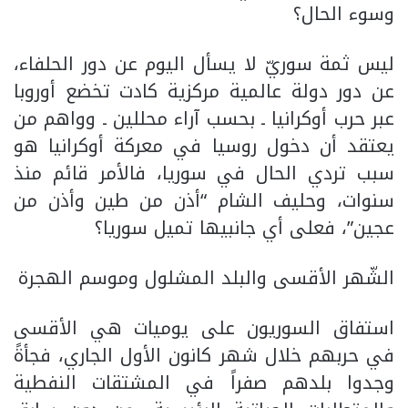
وسوء الحال؟
ليس ثمة سوريّ لا يسأل اليوم عن دور الحلفاء،
عن دور دولة عالمية مركزية كادت تخضع أوروبا
عبر حرب أوكرانيا ـ بحسب آراء محللين ـ وواهم من
يعتقد أن دخول روسيا في معركة أوكرانيا هو
سبب تردي الحال في سوريا، فالأمر قائم منذ
سنوات، وحليف الشام “أذن من طين وأذن من
عجين”، فعلى أي جانبيها تميل سوريا؟
الشّهر الأقسى والبلد المشلول وموسم الهجرة
استفاق السوريون على يوميات هي الأقسى
في حربهم خلال شهر كانون الأول الجاري، فجأةً
وجدوا بلدهم صفراً في المشتقات النفطية