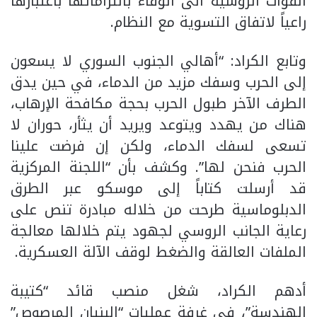
القوات الروسية الى الوفاء بالتزاماتها باعتبارها
راعياً لاتفاق التسوية مع النظام.
وتابع الكراد: “أهالي الجنوب السوري لا يسعون
إلى الحرب وسفك مزيد من الدماء، في حين يدق
الطرف الآخر طبول الحرب بحجة مكافحة الإرهاب،
هناك من يهدد ويتوعد ويريد أن يثأر، حوران لا
تسعى لسفك الدماء، ولكن إن فرضت علينا
الحرب فنحن لها”. وكشف بأن “اللجنة المركزية
قد أرسلت كتاباً إلى موسكو عبر الطرق
الدبلوماسية طرحت من خلاله مبادرة تنص على
رعاية الجانب الروسي لجهود يتم خلالها معالجة
الملفات العالقة والضغط لوقف الآلة العسكرية.
أدهم الكراد، شغل منصب قائد “كتيبة
الهندسة”، في غرفة عمليات “البنيان المرصوص”