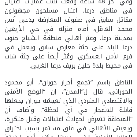
وفي آخر 48 ساعة وقعت ثلاث عمليات اغتيال
في مناطق درعا. اغتال مسلحون مجهولون
مقاتل سابق في صفوف المعارضة يدعى أنس
محمد العاقل، أمام منزله في حي الأربعين
بمدينة درعا. وعثر أهالي منطقة الشياح جنوب
درعا البلد على جثة معارض سابق ويعمل في
فرع الأمن العسكري. وعُثر أيضاً على جثة شاب
في محيط بلدة جلين بريف درعا الغربي.
الناطق باسم “تجمع أحرار حوران”، أبو محمود
الحوراني، قال ل”المدن”، إن “الوضع الأمني
والاقتصادي المتردي الذي تعيشه حوران يجعلها
قابلة للانفجار في أي لحظة”. وأضاف أن
“المنطقة تتعرض لحوادث اغتيالات وقتل متكررة،
ويعيش الأهالي في قلق مستمر بسبب اختراق