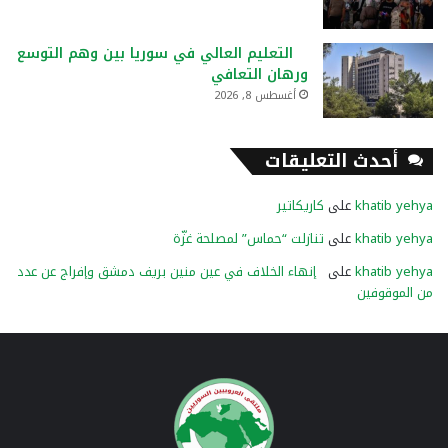
التعليم العالي في سوريا بين وهم التوسع
ورهان التعافي
أغسطس 8, 2026
أحدث التعليقات
khatib yehya
على
كاريكاتير
khatib yehya
على
تنازلت “حماس” لمصلحة غزّة
khatib yehya
على
إنهاء الخلاف في عين منين بريف دمشق وإفراج عن عدد
من الموقوفين