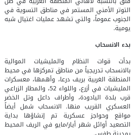
قلق بالنسبة لأهالي المنطقة الغربية في ظل
التوتر الأمني المستمر في مناطق التسوية في
الجنوب عموماً، والتي تشهد عمليات اغتيال شبه
يومية.
بدء الانسحاب
بدأت قوات النظام والمليشيات الموالية
بالانسحاب تدريجياً من مناطق تمركزها في محيط
المنطقة الغربية بريف درعا، وأهمها، معسكرات
المليشيات في أزرع، واللواء 52، والمطار الزراعي
قرب بلدة اليادودة، وأطراف داعل وتل الخضر
العسكري القريب منها. الانسحاب شمل أيضاً
مواقع وحواجز عسكرية تم إنشاؤها بداية
التصعيد أوائل شهر أيار/مايو في الريف المحيط
بمدينة طفس.