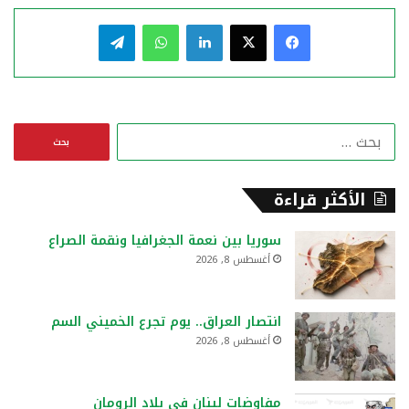
فيسبوك
‫X
لينكدإن
واتساب
تيلقرام
ا
ل
ب
ح
الأكثر قراءة
ث
ع
سوريا بين نعمة الجغرافيا ونقمة الصراع
ن
أغسطس 8, 2026
:
انتصار العراق.. يوم تجرع الخميني السم
أغسطس 8, 2026
مفاوضات لبنان في بلاد الرومان