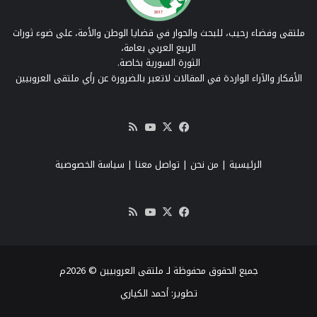
ملتقى وفضاء رحيب، للبحث والحوار في قضايا الوطن والأمة، على ضوء ثورات
الربيع العربي بعامة،
الثورة السورية بخاصة.
الأفكار والآراء الواردة في المقالات لاتعبر بالضرورة عن رأي ملتقى العروبيين
‫X
فيسبوك
‫YouTube
ملخص
الموقع
RSS
الرئيسية
|
من نحن
|
تواصل معنا
| سياسة الخصوصية
‫X
فيسبوك
‫YouTube
ملخص
الموقع
RSS
جميع الحقوق محفوظة لـ ملتقى العروبيين © 2026م
تطوير:
أحمد الكياري