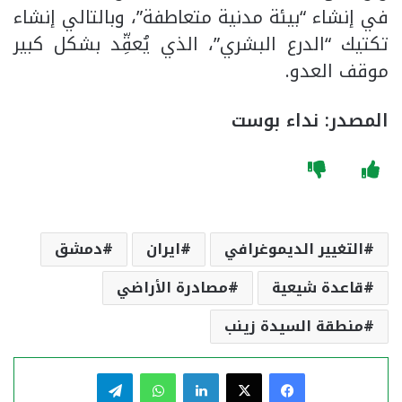
في إنشاء “بيئة مدنية متعاطفة”، وبالتالي إنشاء
تكتيك “الدرع البشري”، الذي يُعقِّد بشكل كبير
موقف العدو.
المصدر: نداء بوست
التغيير الديموغرافي
ايران
دمشق
قاعدة شيعية
مصادرة الأراضي
منطقة السيدة زينب
فيسبوك
‫X
لينكدإن
واتساب
تيلقرام