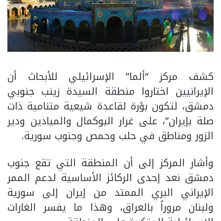
كشف مركز “ألما” الإسرائيلي للأبحاث أن
الإيرانيين اختاروا منطقة السيدة زينب جنوبي
دمشق، لتكون بؤرة لقاعدة شيعية متنامية ذات
صلة بإيران”، على غرار البوكمال والميادين ودير
الزور ومناطق في حلب وحمص وجنوب سورية.
وأشار المركز إلى أن المنطقة التي تقع جنوب
دمشق نعد إحدى الركائز الأساسية لدعم الممر
الإيراني البري الممتد من إيران إلى سورية
ولبنان مروراً بالعراق، وهذا ما يفسر الغارات