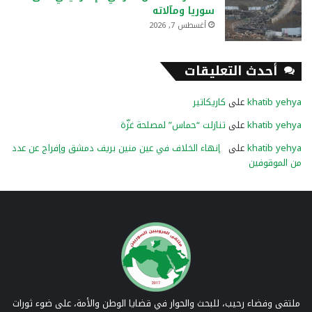
سوريا ومآلاته
أغسطس 7, 2026
أحدث التعليقات
khatib yehya
على
كاريكاتير
khatib yehya
على
تنازلت “حماس” لمصلحة غزّة
khatib yehya
على
إنهاء الخلاف في عين منين بريف دمشق وإفراج عن عدد
من الموقوفين
ملتقى وفضاء رحيب، للبحث والحوار في قضايا الوطن والأمة، على ضوء ثورات