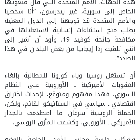
هذه الجهات، الأمم المتحدة التي قال مبعوثها
الخاص إلى سورية، غير بيدرسون، “أنا شخصيا
والأمم المتحدة قد توجهنا إلى الدول المعنية
بطلب منح استثناءات إنسانية لاستغلالها في
مكافحة جائحة كوفيد 19، وأود أن أشير إلى
أنني تلقيت ردا إيجابيا من بعض البلدان في هذا
الصدد”.
أن تستغل روسيا وباء كورونا للمطالبة بإلغاء
العقوبات الأميركية ـ الأوروبية على النظام
السوري، فهذا مفهوم ومتوقع، لإحداث اختراق
اقتصادي ـ سياسي في الستاتيكو القائم، ولكن،
الحملة الروسية سرعان ما اصطدمت بالجدار
الأميركي ـ الأوروبي، وكشفت المأزق الروسي.
وشكلت جلسة مجلس الأمن، الخاصة بالوضع