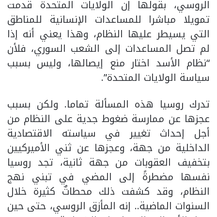
الروسي، بقولها إن الولايات المتحدة قدمت
تمويلا مباشرا للمساعدات الإنسانية للمناطق
التي يسيطر عليها النظام، وهذا يعني أنه إذا
لم تصل المساعدات إلى الشعب السوري، فلأن
“نظام الأسد اختار منع إيصالها، وليس بسبب
سياسة الولايات المتحدة”.
تدرك روسيا هذه المسألة تماما. ولكن بسبب
عجزها عن ممارسة ضغوط جدية على النظام من
أجل إحداث تغيير في سياسته الاقتصادية
الداخلية من جهة، وعجزها عن ثني الأميركيين
بتخفيف العقوبات من جهة ثانية، تجد روسيا
نفسها مضطرةً إلى المضي في تبني نهج
النظام، وقد كشفت ذلك محطاتٌ كثيرة خلال
السنوات الماضية.. إنه المأزق الروسي، حتى حين