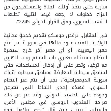
سارية حتى يتخذ أولئك الجناة والمستفيدون من
النزاع خطوات لا رجعة فيها لتلبية تطلعات
الشعب السوري، وفق القرار الدولي 2245”.
في المقابل، ترفض موسكو تقديم خدمةٍ مجانية
للولايات المتحدة وحلفائها في سورية عبر فتح
معبر اليعربية، أو أي معبر آخر خارج سيطرة
النظام باستثناء معبري باب السلام وباب الهوى
مع تركيا، وتصر على أن إدخال المساعدات، حتى
لمناطق سيطرة المعارضة ومناطق سيطرة “قوات
سورية الديمقراطية”، يجب أن يتم عبر النظام
السوري، فهذه إحدى النقاط التي تشرعن
وجوده على الصعيد الدولي. وقد عبر عن ذلك
صراحة المندوب الروسي في مجلس الأمن،
فاسيلي نيبينزيا، حين قال “نحث زملاءنا بقوة