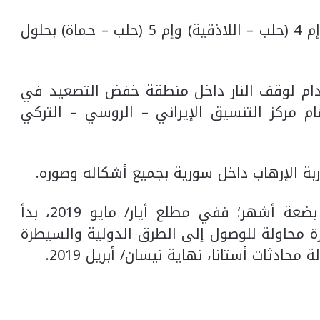
8 – استعادة حركة الترانزيت عبر الطريقين إم 4 (حلب – اللاذقية) وإم 5 (حلب – حماة) بحلول
تدام لوقف النار داخل منطقة خفض التصعيد في
 مركز التنسيق الإيراني – الروسي – التركي
لكن لم يصمد اتفاق سوتشي أكثر من بضعة أشهر؛ ففي مطلع أيار/ مايو 2019، بدأ
ة محاولة للوصول إلى الطرق الدولية والسيطرة
ادثات أستانا، نهاية نيسان/ أبريل 2019.