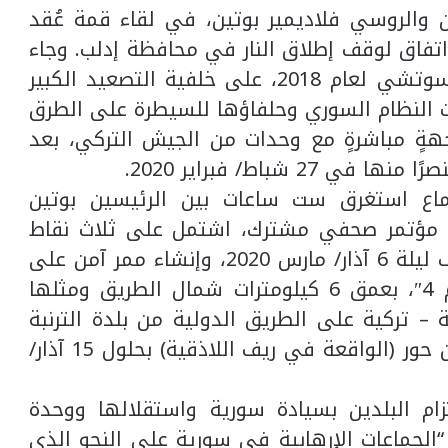
 والروسي فلاديمير بوتين، في لقاء قمة عُقد
في 5 آذار/ مارس 2020، إلى اتفاق لوقف إطلاق النار في محافظة إدلب. وجاء
الاتفاق الذي قدِّم بوصفه ملحقًا لاتفاق سوتشي لعام 2018، على خلفية التصعيد الكبير
 النظام السوري وحلفاؤها للسيطرة على الطرق
هةٍ مباشرةٍ مع وحدات من الجيش التركي، بعد
تماع استغرق ست ساعات بين الرئيسين بوتين
 في مؤتمر صحفي مشترك، اشتمل على ثلاث نقاط
رئيسة: وقف إطلاق النار ابتداءً من منتصف ليلة 6 آذار/ مارس 2020، وإنشاء ممر آمن على
طول الطريق الدولية حلب – اللاذقية “إم 4″، بعمق 6 كيلومترات شمال الطريق ومثلها
– تركية على الطريق الدولية من بلدة الترنبة
(الواقعة غرب سراقب) وصولًا إلى بلدة عين حور (الواقعة في ريف اللاذقية) بحلول 15 آذار/
م البلدين بسيادة سورية واستقلالها ووحدة
“الجماعات الإرهابية في سورية على النحو الذي