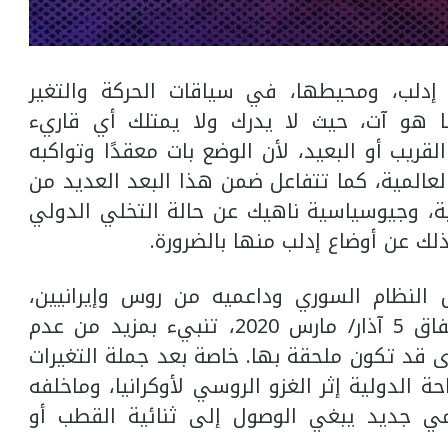
إدلب، ومحيطها، في سياقات الحركة والتغير
ا هو آت، حيث لا يدرك ولا يمتلك أي قاريء
قريب أو البعيد، لأن الوضع بات معقدًا وتواكبه
العالمية، كما تتفاعل ضمن هذا البعد العديد من
، وجيوسياسية ناهيك عن حالة التخلي الدولي
لك عن أوضاع إدلب منها بالضرورة.
 النظام السوري وداعميه من روس وإيرانيين،
لاتفاقات متعلقة في إدلب كان آخرها اتفاق 5 آذار/ مارس 2020، تنبيء بمزيد من عدم
خرى قد تكون ملحقة بها. خاصة بعد جملة التغيرات
 الدولية إثر الغزو الروسي لأوكرانيا، وماخلفه
مي جديد يبغي الوصول إلى ثنائية القطب أو