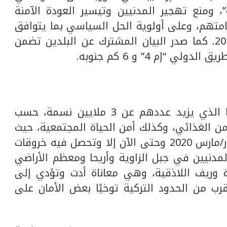
، ومنع تهجير المدنيين وتيسير العودة الآمنة
قامتهم، وعلى أولوية الحل السياسي بما يتوافق
مع قرار مجلس الأمن رقم 2254، لعام 2015. كما صدر البيان المشترك عن البلدين تضمن
يعيش أهالي إدلب وكل من يقطن فيها الذي يزيد عددهم عن 3 ملايين نسمة، حسب
أمن الغذائي، وكذلك أمن الحياة المجتمعية، حيث
لا يمر يومًا واحدًا ومنذ توقيع اتفاق 5 آذار/مارس 2020 وحتى الآن إلا وتحصل فيه خروقات
مدنيين في جبل الزاوية وأريحا ومعظم الأراضي
وريف اللاذقية، وهي معاناة أدت وتؤدي إلى
رب من الحدود التركية توخيًا بعض الأمان على