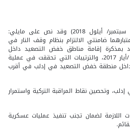
الإتفاق الاول (اتفاق سوتشي في 17 سبتمبر/ أيلول 2018) وقد نص على مايلي:
عتبارهما ضامنتي الالتزام بنظام وقف النار في
شاد بمذكرة إقامة مناطق خفض التصعيد داخل
الجمهورية العربية السورية في 4 مايو /أيار 2017، والترتيبات التي تحققت في عملية
 داخل منطقة خفض التصعيد في إدلب في أقرب
إدلب، وتحصين نقاط المراقبة التركية واستمرار
ات اللازمة لضمان تجنب تنفيذ عمليات عسكرية
ائم.