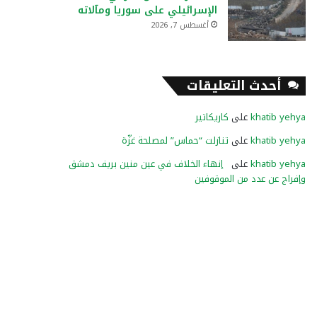
الإسرائيلي على سوريا ومآلاته
أغسطس 7, 2026
أحدث التعليقات
khatib yehya
على
كاريكاتير
khatib yehya
على
تنازلت “حماس” لمصلحة غزّة
khatib yehya
على
إنهاء الخلاف في عين منين بريف دمشق
وإفراج عن عدد من الموقوفين