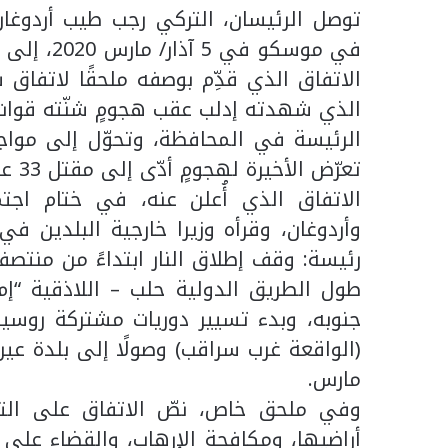
توصل الرئيسان، التركي رجب طيب أردوغان
في موسكو 
الذي شهدته إدلب عقب هجومٍ شنّته قوات
الرئيسة في المحافظة، وتحوّل إلى مواج
تعرّض الأخيرة لهجومٍ أدّى إلى مقتل 33 عنصرًا منها في 27 شباط/ فبراير 2020.
الاتفاق الذي أُعلن عنه، في ختام اج
وأردوغان، وقرأه وزيرا خارجية البلدين
جنوبه، وبدء تسيير دوريات مشتركة روسية 
مارس.
وفي ملحق خاص، نصّ الاتفاق على التزا
أراضيها، ومكافحة الإرهاب، والقضاء على 