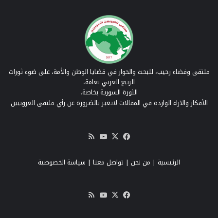
ملتقى وفضاء رحيب، للبحث والحوار في قضايا الوطن والأمة، على ضوء ثورات
الربيع العربي بعامة،
الثورة السورية بخاصة.
الأفكار والآراء الواردة في المقالات لاتعبر بالضرورة عن رأي ملتقى العروبيين
‫X
فيسبوك
‫YouTube
ملخص
الموقع
RSS
الرئيسية
|
من نحن
|
تواصل معنا
| سياسة الخصوصية
‫X
فيسبوك
‫YouTube
ملخص
الموقع