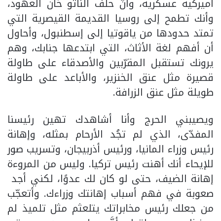
أميركية عسكرية، وأنَّ حلف الناتو خان العهود،
وأنك تطمح إلى روسيا القديمة القيصرية التي
تمتد حدودها من ياقوتيا إلى إسطنبول، وأحاول
أن أفهم لغة الأثاث، التي ابتدعها جنابك، وهم
يرونك تستقبل المقرّبين والأصدقاء على طاولة
قصيرة مثل عنق الخنزير، والأباعد على طاولة
طويلة مثل عنق الزرافة.
ويصيبني الحرج وأنا أشاهدك تهين رئيسنا
المفدّى، الذي لم تجُد الأرحام بمثله، وإهانة
رئيس وزراء المانيا، ورئيس أذربيجان، وتسريب صور
للإيحاء أنك أهنت رئيس تركيا. وليس من المروءة
إهانة الضيف، حتى لو كان لك عدوًا، لكني أجد
صعوبة في فهم أسباب إهانتك وزراءك. وأتعجّب
من جعلك رئيس مخابراتك يتلعثم مثل تلميذ لم