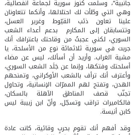
جانبية”، وسلّمت كنوز سورية لجماعة انفصالية،
وهي التي وطّأت لك احتلالها، وأنكما تتعاونان
علينا تعاون ذئب القيّوط وغرير العسل،
وتتسابقان إلى المكارم بدعم أعداء الشعب
السوري، لكني عجبتُ من وقاحتك باعترافك أنك
جربت في سورية ثلاثمائة نوع من الأسلحة، يا
مشية الغراب. وأريد أن أسألك، ليس عن مضاء
أسلحتك وفتكها، وإنما عن جَلَد الشعب السوري،
وأعترف أنك ترأف بالشعب الأوكراني، وتمنحهم
الهدن، وتفتح لهم الممرّات الإنسانية، وتحاول
تجنّب قصف المناطق الآهلة بالسكان،
فالكاميرات تراقب وتسجّل، وأنّ ابن زبيبة ليس
كابن أنيسة.
وقد أفهم أنك تقوم بحربٍ وقائية، كانت عادة