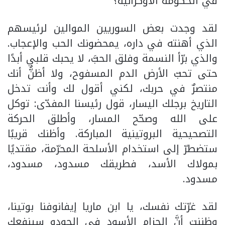
في الحكومة الأوكرانية؟
لقد وجدت بعض السوريين الموالين لرئيسهم
الذي أهنته في داره، يمحضونك الحب والإعجاب.
والذي برّأ النسمة وفلق الحبَّ، لا يحبك قلبي أبدًا
حتى تحبّ الأرض الدم المسفوح، ولا أظنُّ أنك
منتصرٌ في حربك، لكني أقول لك وأنت تدخل
التاريخ برجلك اليسار، قول رئيسنا المفدّى: توكل
على الله وصحّح المسار، وأطلق الحركة
التصحيحية البروتينية المباركة. وأظنك قريبًا
ستضطرّ إلى استخدام الأسلحة المحرّمة، مقتديًا
بمولاك الأسد، فطريقك مسدود، مسدود،
مسدود.
لقد غرّتك نفسك، يا ابن ماريا إيفانوفنا بوتينا،
وظننت أنَّ الحزام الأسود في الجودو سينفعك