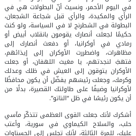
في اليوم الأحمر، ونسيتَ أنّ البطولات هي في
الرأي والمكيدة، والرأي قبل شجاعة الشجعان،
البطولة في الشطرنج لا في السياسة، ولو كنتَ
حكيمًا لجعلت أنصارك يقومون بانقلاب أبيض أو
رمادي في أوكرانيا، أو دفعتَ أنصارك إلى
مظاهرات، واضطررت الأوكران إلى إيذائهم،
فتهبَّ لنجدتهم، يا مغيث اللهفان، أو جعلت
الأوكران يتوقون إلى العيش في ظلك وعدلك
وكرمك، وجعلت رئيسَهم يفضّل أن يكون محافظًا
لأوكرانيا وضيفًا على طاولتك القصيرة، بدلًا من
أن يكون رئيسًا في ظل “الناتو”.
أشكرك لأنك جعلت القوى العظمى تتذكّر مآسي
حلب، والسلاح الكيماوي في سورية، وأعتب
عليك، للمرة الثالثة، لأنك تجلس إلى الحسناوات