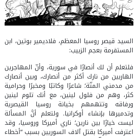
السيد قيصر روسيا المعظم، فلاديمير بوتين، ابن
المستفرمة بعجم الزبيب:
فلتعلم أن لك أنصارًا في سورية، وأنّ المهاجرين
الهاربين من نارك أكثر من أنصارك، وبين أنصارك
من مدمني المتّة؛ شاعرًا وكاتبًا ومخبرًا وحرامية
كثر، وهم من فلول لينين، مع أنك تلوم لينين
ورفاقه وتتهمهم بخيانة روسيا القيصرية
وتدميرها بإنشاء أوكرانيا. ولتعلم أنَّ المسألة
ليست خيارًا بين نارين؛ ناري أميركا وروسيا، وقد
اعترفت أميركا بقتل آلاف السوريين بسبب “أخطاء