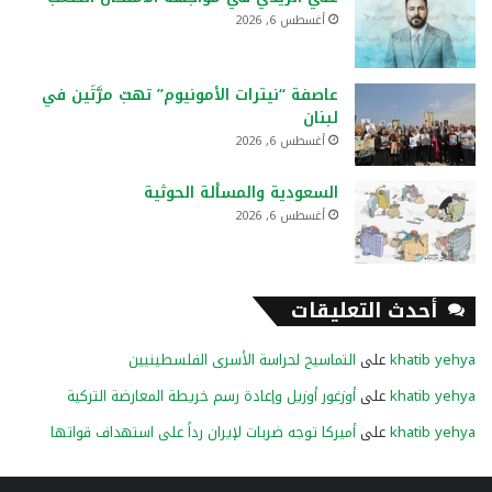
أغسطس 6, 2026
عاصفة “نيترات الأمونيوم” تهبّ مرَّتَين في
لبنان
أغسطس 6, 2026
السعودية والمسألة الحوثية
أغسطس 6, 2026
أحدث التعليقات
khatib yehya
على
التماسيح لحراسة الأسرى الفلسطينيين
khatib yehya
على
أوزغور أوزيل وإعادة رسم خريطة المعارضة التركية
khatib yehya
على
أميركا توجه ضربات لإيران رداً على استهداف قواتها