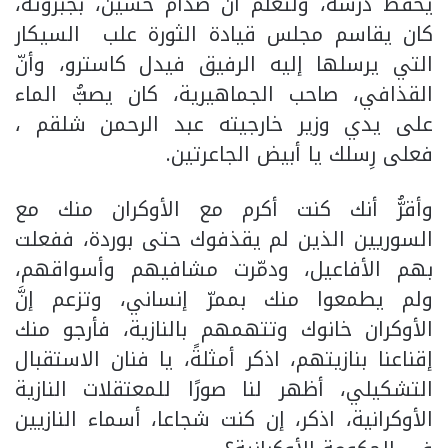
يحفظ درسه، ولتعلم أنَّ صدام حسين، بجبروته،
كان يقاسم مجلس قيادة الثورة علب السيكار
التي يرسلها إليه الرفيق فيدل كاسترو، وأنّ
القذافي، صاحب الجماهيرية، كان يصبُّ الماء
على يدي وزير خارجيته عبد الرحمن شلقم ،
فعلى رِسلك يا أبيض الجاعرتين.
وأقرُّ أنك كنت أكرم مع الأوكران منك مع
السوريين الذين لم يقذفوك حتى بوردة، ففعلت
بهم الأفاعيل، ودمّرت مشافيهم وأسواقهم،
ولم يطمعوا منك بممرّ إنساني، وتزعم إنَّ
الأوكران خانوك وتتهمهم بالنازية، فأرجو منك
إقناعنا بنازيتهم، اذكر أمثلةً، يا فنان الاستقبال
التشكيلي، أظهر لنا صورًا للمعتقلات النازية
الأوكرانية، اذكر، إن كنت شجاعا، أسماء النازيين