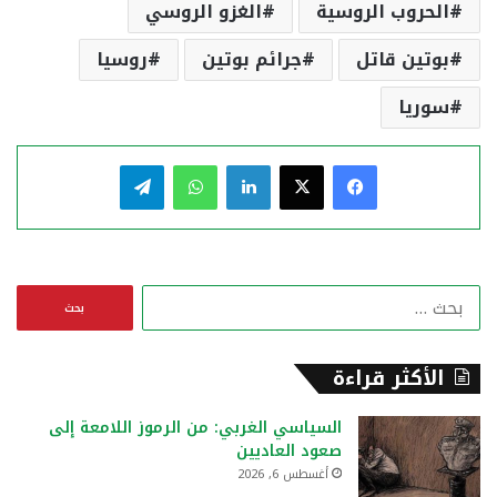
الحروب الروسية
الغزو الروسي
بوتين قاتل
جرائم بوتين
روسيا
سوريا
فيسبوك
‫X
لينكدإن
واتساب
تيلقرام
ا
ل
ب
ح
الأكثر قراءة
ث
ع
السياسي الغربي: من الرموز اللامعة إلى
ن
صعود العاديين
:
أغسطس 6, 2026