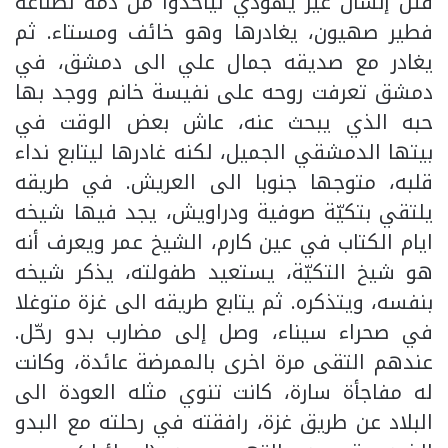
قتل إنسان غير يهودي ليأخذوا من دمه لصناعة
فطير صهيون، يغادرها وهو خائف ومستاء. ثم
يغادر مع صديقه جمال علي الى دمشق، في
دمشق تعرفت روحه على نفيسة خانم ووجد بها
حبه الذي يبحث عنه، عاش بعض الوقت في
بيتها الدمشقي الجميل، لكنه غادرها ليتابع نداء
قلبه، متوجها جنوبا الى العريش. في طريقه
يلتقي بتكيّة صوفية ودراويش، يجد فيها شيخه
ايام الكتاب في عين كارم، الشيخ عمر ويعرف أنه
هو شيخ التكيّة، يستعيد طفولته، يذكر شيخه
بنفسه، ويتذكره. ثم يتابع طريقه الى غزة متوغلا
في صحراء سيناء، وصل إلى مضارب بدو رحّل.
عندهم التقى مرة اخرى بالممرضة عائدة، وكانت
له مفاجأة سارة، كانت تنوي مثله العودة الى
البلاد عن طريق غزة، رافقته في رحلته مع البدو