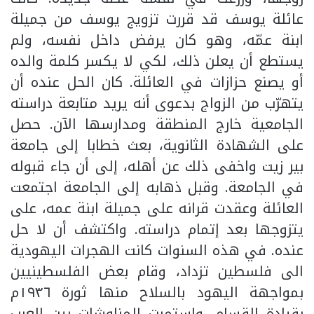
عائلة يوسف قد قررت تزويج يوسف من جميلة
ابنة عمّه، وهو كان يرفض داخل نفسه، ولم
يستطع أن يعلن ذلك، لكي لا يكسر كلمة والده
أو يصنع حزازات في العائلة. كان الحل عنده أن
يتهرّب من الزواج بدعوى أنه يريد متابعة دراسته
الجامعية خارج المنطقة ومدارسها الآن. حصل
على الشهادة الثانوية، بعث خطابا إلى جامعة
بير زيت واخفى ذلك عن أهله، إلى أن جاء قبوله
في الجامعة. وقبل ذهابه إلى الجامعة اجتمعت
العائلة وعقدت قرانه على جميلة ابنة عمه، على
يتزوجها بعد إتمام دراسته. واكتشف أن لا حل
عنده. في هذه السنوات كانت الهجرات اليهودية
الى فلسطين تزداد، وقام بعض الفلسطينيين
بمواجهة اليهود بالسلاح منها ثورة ١٩٣٦م
بقيادة القسام، واستمرت المناوشات بين العرب