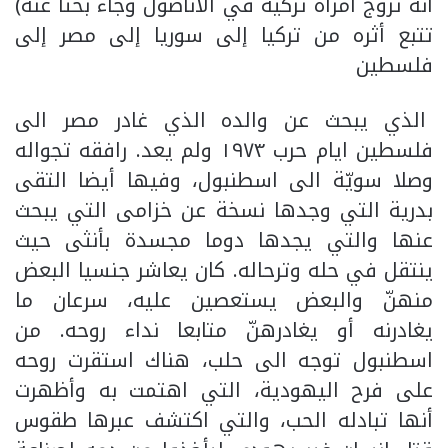
أنه تزوج امرأة تركية في الأناضول وجاء بحثا عنه)
تتبع أثره من تركيا إلى سوريا إلى مصر إلى
فلسطين
الذي يبحث عن والده الذي غادر مصر الى
فلسطين ايام حرب ١٩٧٣ ولم يعد. رافقه تجواله
وصلا سويّة الى اسطنبول، وفيها أيضا التقى
بدرية التي وجدها نسخة عن خزامى التي يبحث
عنها والتي يجدها دوما مجسدة بأنثى حيث
ينتقل في حله وترحاله. كان يعاشر جنسيا البعض
منهنّ والبعض يستعصين عليه، سرعان ما
يغادرنه أو يغادرهنّ متابعا نداء روحه. من
اسطنبول توجه الى حلب، هناك استقرت روحه
على فرح اليهودية، التي اهتمت به وأظهرت
أنها تبادله الحب، والتي اكتشف عبرها طقوس