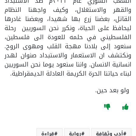
الشعب السوري عام ٢٠١١م ضد الاستبداد
والقهر والاستغلال، وكيف واجهنا النظام
القاتل، بعضنا زرع بها شهيدا، وبعضنا غادرها
ليحافظ على الحياة، ونكرر نحن السوريين رحلة
الفلسطيني في حلمه للعودة الى فلسطين،
سنعود إلى بلادنا مهجة القلب ومهوى الروح.
ونكتشف ان الاستعمار والاستبداد صنوان لهدر
انسانية الانسان. واننا سنعود يوما نحن السوريين
لبناء حياتنا الحرة الكريمة العادلة الديمقراطية.
ولو بعد حين.
أدب وثقافة
رواية
قراءة