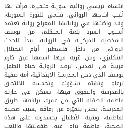
ابتسام تريسي روائية سورية متميزة، قرأت لها
أغلب انتاجها الروائي، تنتمي للثورة السورية،
وقد واكبتها في رواياتها. المعراج رواية تعتمد
أسلوب السرد بلغة المتكلم، من يوسف
الشخصية المركزية في الرواية. يبدأ الحدث
الروائي من داخل فلسطين أيام الاحتلال
الانكليزي، ومن قرية فيها اسمها عين كارم
قريبة من القدس. ترصد الرواية حياة الطفل
يوسف الذي دخل المدرسة الابتدائية، أمه صفية
ترعاه وتهتم بشؤونه وتحمسه للالتحاق
بالمدرسة والتفوق فيها، تسكن في حارته
فاطمة الطفلة التي من عمره، يرافقها طريق
المدرسة، يحس بتميّزه عن رفاقه بسبب صحبته
لفاطمة، وبقية الأطفال يحسدونه على هذه
الصحبة، فاطمة تراه رفيق طفولتها واللعب