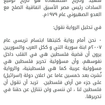
شهيد وتاريخ استشهاده هو تاريخ توقيع
السادات رئيس مصر الأسبق اتفاقية الصلح مع
العدو الصهيوني عام ١٩٧٩م.
في تحليل الرواية نقول:
٠ نحن أمام رواية كتبتها ابتسام تريسي عام
٢٠٠٧م ابنة سورية التي و ككل العرب والسوريين
يرون أن قضية فلسطين هي في القلب داخل
نفوسهم، وأن مسؤولية تحرير فلسطين هي
مسؤولية عربية كما هي فلسطينية، والرواية
نُشرت بعد خمسين عاما عن اعلان دولة (اسرائيل)
على جزء من أرض فلسطين. تريد أن تقول أن
فلسطين لنا ، لن ننسى ولن نتنازل عن حقنا في
تحريرها.