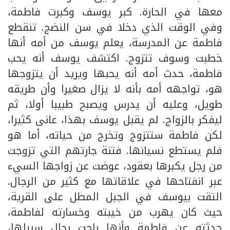
معها في الحارة. كبر يوسف وكبرت فاطمة،
وفي الوقت الذي دخلا في سن النضج. تنقطع
فاطمة عن المدرسة، يعلم يوسف من أمه أنها
خطبت وسوف تتزوج. اكتشف يوسف أنه يحب
فاطمة، حدث أمه أنه يحبها ويريد أن يتزوجها
هو، تواجهه أمه بأنه لا يزال صغيرا وأن طريقه
طويل، وعليه أن يدرس ويصبح طبيبا أولا، ثم
ليفكر بالزواج. لم يقبل يوسف بهذا، عانى كثيرا،
لكن فاطمة ستتزوج وتخرج من حياته، أما هو
فلم يستطع نسيانها. فتنة جارتهم التي تزوجت
من رجل يكبرها بعقود، عوضت عن زواجها السيء
عبر انفتاحها في علاقاتها مع كثير من الرجال.
التقت بيوسف في الجبل المطل على القرية،
حيث كان يهرب من خيبته وخسارته لفاطمة،
حدثته عن فاطمة وأنها راحت بحال سبيلها،