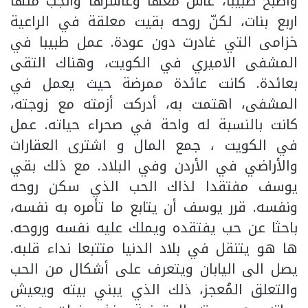
وأصبح طبيبا، عاش معها وعاشرها وأنجب منها
اربع بنات، لكنّ روحه بقيت معلقة في الراعية
خزامى التي غادرت دون عودة. عمل طبيبا في
المشفى الاميري في الكويت، وهناك التقى
بعائدة. كانت عائدة ممرضة حيث يعمل في
المشفى، اهتمت به، أدركت أزمته مع زوجته،
كانت بالنسبة له واحة في صحراء حياته. عمل
في الكويت ، جمع المال و اشترى العقارات
والأراضي في الأردن وفي البلاد. مع ذلك بقي
يوسف مفتقدا لذاك الحب الذي سكن روحه
ونفسه. قرر يوسف أن يتابع ما تأمره به نفسه،
باحثا عن حب يفتقده ويملك عليه نفسه وروحه.
ها هو يتنقل في بلاد الدنيا متتبعا نداء قلبه.
يصل الى اليابان ويتعرف على أشكال من الحب
والتعلق المُعجز، ذلك الذي يبني بيته ويعيش