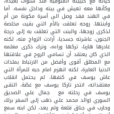
حياته مع حبيبته المتوفية منذ سنوات بعيدة،
وكأنها معه تعيش في بيته وداخل نفسه. أما
في الهند فقد وصل الى أسرة مكونة من أم
وابنتها. روحه تعلقت بالأم التي بقيت مخلصة
لذكرى زوجها، والبنت التي تعلقت به إلى درجة
الجنون، عاشرته جسديا، أرادت الزواج منه، لكنه
غادرها هاربا، تركها وراءه، وترك ذكرى معلمه
الذي كان يعتقد أن تسامي الروح في علاقتها
مع المطلق أقوى وأفضل من الارتباط بملذات
الدنيا العابرة، لكنه انهزم امام حبه للمرأة التي
عاش يوسف في كنفها، لم يحتمل انقلاب
معتقداته، انتحر تاركا يوسف مع غصّة. التقى
يوسف في رحلته مع جمال علي الصديق
السوري (والد محمد علي ذهب إلى السفر برلك
وحارب في جناق قلعة ولم يعد، لكن ابنه سمع