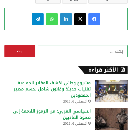
فيسبوك
‫X
لينكدإن
واتساب
تيلقرام
ا
ل
ب
ح
الأكثر قراءة
ث
ع
مشروع وطني لكشف المقابر الجماعية..
ن
تقنيات حديثة وقانون شامل لحسم مصير
:
المفقودين
أغسطس 6, 2026
السياسي الغربي: من الرموز اللامعة إلى
صعود العاديين
أغسطس 6, 2026