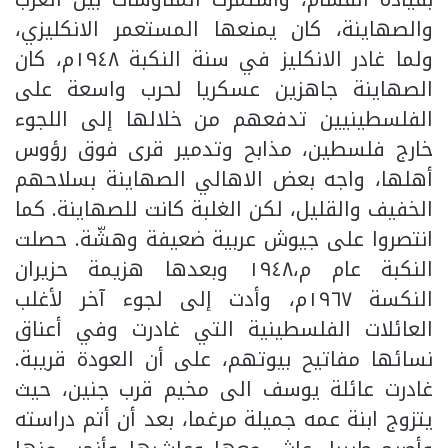
والصهاينة، كان يمنعها المستعمر الانكليزي،
ولما غادر الانكليز في سنة النكبة ١٩٤٨م، كان
الصهاينة جاهزين عسكريا لحرب واسعة على
الفلسطينيين تدفعهم من خلالها إلى اللجوء
خارج فلسطين، مذابح وتدمير قرى فوق رؤوس
أهلها، واجه بعض الاهالي الصهاينة بسلاحهم
الخفيف والقليل، لكن الغلبة كانت للصهاينة. كما
انتصروا على جيوش عربية ضعيفة وهشّة. حصلت
النكبة عام م،١٩٤٨ وبعدها هزيمة حزيران
النكسة ١٩٦٧م، وأدت إلى لجوء آخر لأغلب
العائلات الفلسطينية التي غادرت وفي أعناق
نسائها مفاتيح بيوتهم، على أن العودة قريبة.
غادرت عائلة يوسف الى مخيم قرب جنين، حيث
يتزوج ابنة عمه جميلة مرغما، بعد أن أتم دراسته