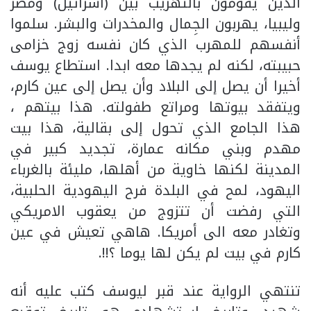
الذين يقومون بالتهريب بين (اسرائيل) ومصر
وليبيا، يهربون الجِمال والمخدرات والبشر. سلموا
أنفسهم للمهرب الذي كان نفسه زوج خزامى
حبيبته، لكنه لم يجدها معه ابدا. استطاع يوسف
أخيرا أن يصل إلى البلاد وأن يصل إلى عين كارم،
ويتفقد بيوتها ومراتع طفولته. هذا بيتهم ،
هذا الجامع الذي تحول إلى بقالية، هذا بيت
مهدم وبني مكانه عمارة، تجديد كبير في
المدينة لكنها خاوية من أهلها، مليئة بالغرباء
اليهود، لمح في البلدة فرح اليهودية الحلبية،
التي رفضت أن تتزوج من يعقوب الامريكي
وتغادر معه الى أمريكا. هاهي تعيش في عين
كارم في بيت لم يكن لها يوما ؟!!.
تنتهي الرواية عند قبر ليوسف كتب عليه أنه