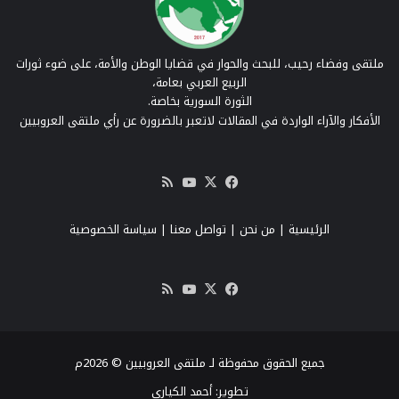
ملتقى وفضاء رحيب، للبحث والحوار في قضايا الوطن والأمة، على ضوء ثورات
الربيع العربي بعامة،
الثورة السورية بخاصة.
الأفكار والآراء الواردة في المقالات لاتعبر بالضرورة عن رأي ملتقى العروبيين
‫X
فيسبوك
‫YouTube
ملخص
الموقع
RSS
الرئيسية
|
من نحن
|
تواصل معنا
| سياسة الخصوصية
‫X
فيسبوك
‫YouTube
ملخص
الموقع
RSS
جميع الحقوق محفوظة لـ ملتقى العروبيين © 2026م
تطوير:
أحمد الكياري