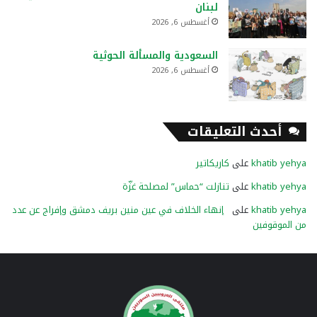
لبنان
أغسطس 6, 2026
السعودية والمسألة الحوثية
أغسطس 6, 2026
أحدث التعليقات
khatib yehya
على
كاريكاتير
khatib yehya
على
تنازلت “حماس” لمصلحة غزّة
khatib yehya
على
إنهاء الخلاف في عين منين بريف دمشق وإفراج عن عدد
من الموقوفين