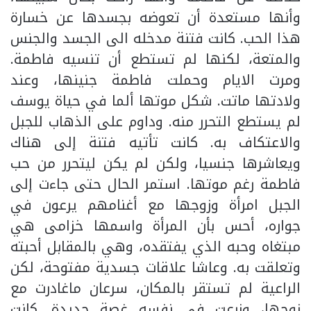
وأنها مستعدة أن تعوضه بجسدها عن خسارة
هذا الحب. كانت فتنة مدخله الى الجسد والجنس
والمتعة، لكنها لم تستطع أن تنسيه فاطمة.
ومرت الايام وحملت فاطمة جنينها، وعند
ولادتها ماتت. شكل موتها ألما في حياة يوسف
لم يستطع التحرر منه. وداوم على الذهاب للجبل
والاعتكاف به. كانت تأتيه فتنة إلى هناك
ويعاشرها جنسيا، ولكن لم يكن ليتحرر من حب
فاطمة رغم موتها. استمر الحال حتى جاءت إلى
الجبل امرأة وزوجها مع أغنامهم يرعون في
جواره، أحس بأن المرأة واسمها خزامى هي
مبتغاه وحبه الذي يفتقده، وهي بالمقابل أحبته
وتعلقت به. وعاشا علاقات جسدية مفتوحة، لكن
الراعية لم تستقر بالمكان، سرعان ماغادرت مع
زوجها، وزرعت في نفسه غصة جديدة. كانت