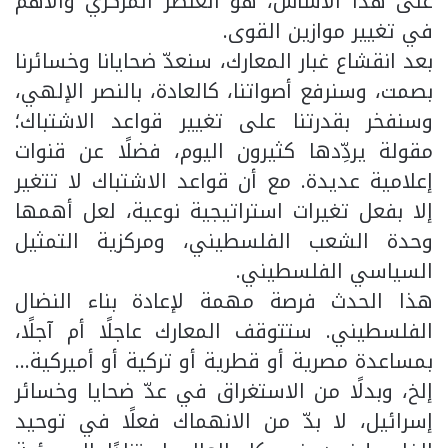
على هذا الأساس، هو العنصر المركزي والأهم
في تغيير موازين القوى.
بعد انقشاع غبار المعارك، سنعدّ ضحايانا وخسائرنا
بصمت، وسنرفع أصواتنا، كالعادة، بالنصر الإلهي،
وسنفخر بقدرتنا على تغيير قواعد الاشتباك؛
مقولة يردِّدها كثيرون اليوم، فضلًا عن قنوات
إعلامية عديدة. مع أن قواعد الاشتباك لا تتغير
إلا بفعل تغيرات استراتيجية نوعية، لعل أهمها
وحدة الشعب الفلسطيني، ومركزية التمثيل
السياسي الفلسطيني.
هذا الحدث فرصة مهمة لإعادة بناء النضال
الفلسطيني. ستتوقف المعارك عاجلًا أم آجلًا،
بمساعدة مصرية أو قطرية أو تركية أو أميركية…
إلخ، وبدلًا من الاستغراق في عدّ ضحايا وخسائر
إسرائيل، لا بدّ من الانهماك فعلًا في توحيد