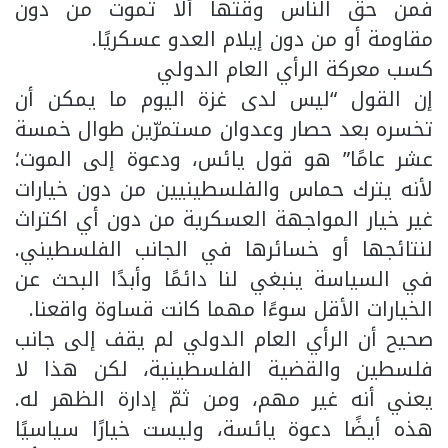
فمن حق الناس وقتها ألا تموت من دون
مقاومة أو من دون إيلام العدو عسكريًا.
كسب معركة الرأي العام الدولي
إن القول “ليس لدى غزة اليوم ما يمكن أن
تخسره بعد حصار وعدوان مستمرّين طوال خمسة
عشر عامًا” هو قول يائس، ودعوة إلى الموت؛
لأنه يترك حماس والفلسطينيين من دون خيارات
غير خيار المواجهة العسكرية من دون أي اكتراث
لنتائجها أو خسائرها في الجانب الفلسطيني.
في السياسة ينبغي لنا دائمًا وأبدًا البحث عن
الخيارات الأقل سوءًا مهما كانت قساوة واقعنا.
صحيح أن الرأي العام الدولي لم يقف إلى جانب
فلسطين والقضية الفلسطينية، لكن هذا لا
يعني أنه غير مهم، ومن ثمّ إدارة الظهر له.
هذه أيضًا دعوة يائسة، وليست خيارًا سياسيًا