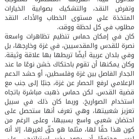
وتفرض النقد، والتشكيك بصوابية الخيارات
المتخذة على مستوى الخطاب والأداء. النقد
مطلوب في كل لحظة ووقت.
كان في إمكان حماس تنظيم تظاهرات واسعة
نصرة للقدس والمقدسيين، في غزة وخارجها، بل
وفي بلدان عربية أيضًا تربطها بها علاقة وثيقة.
وكان يمكنها أن تقوم باحتكاك خشن نوعًا ما عند
الجدار الفاصل بين غزة وفلسطين، أو حشد الدعم
الإعلامي لرفع الحصار عن غزة، جنبًا إلى جنب مع
قضية القدس. لكن حماس ذهبت مباشرة باتجاه
استخدام الصواريخ. وربما كان ذلك في سبيل
تعزيز شعبيتها، وهي تعرف أنها ستحصل على
احتضان شعبي واسع بسببها، وعلى الرغم من
كون هذا حقًا لها، مثلما هو حقّ لغيرها، إلا أنه
ليس محتومًا أن يعود بخير استراتيجي على