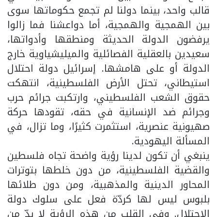
قالب واحد، بينما دولنا لم تجمع حكوماتها سوى
بين الهمجية والهمجية، أما دواعشنا فما زالوا
يرفضون الدولة الحديثة ومنطقها وأدواتها،
سعيدين بالعقلية الفصائلية والميليشياوية خارج
الدولة أو على هامشها. إسرائيل دولة احتلال
استيطاني، تحتل الأرض الفلسطينية، انتهكت
حقوق الشعب الفلسطيني، وارتكبت جرائم حرب
وجرائم ضد الإنسانية في حقه، تقودها حركة
صهيونية عنصرية، استثمرت كثيرًا، وما تزال، في
المسألة اليهودية.
ينبغي أن تكون لدينا رؤية واضحة تجاه فلسطين
والقضية الفلسطينية، من دون خلطها بتوترات
المحاور الدينية والمذهبية، ومن دون طلائها
بلبوس ليس لها كردّة فعل على سلوك دولة
الاحتلال. وفي القلب من هذه الرؤية لا بدّ من