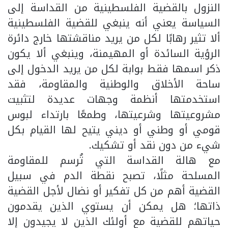
النزول بالقضية الفلسطينية من القداسة إلى
السياسة يعني أنه ينبغي للقضية الفلسطينية
ألا تثير رهابًا لكل من يريد مناقشتها خارج دائرة
الرؤية السائدة أو المهيمنة، وينبغي ألا يكون
ذكر اسمها فقط بوابة لكل من يريد الدخول إلى
ساحة الأخلاق والوطنية والمقاومة، فقد
استخدمتها أنظمة وجهات عديدة لتثبيت
مشروعيتها وشرعيتها، وطمعًا بارتداء لبوس
قومي أو وطني أو ديني يتيح لها القيام بكل
شيء من دون نقد أو تشكيك.
مع هالة القداسة التي تُرسم للمقاومة
المسلحة مثلًا، تصبح نقطة الدم في سبيل
القضية أهم من كل تفكير أو نضال لأجل القضية
ذاتها؛ هل يمكن أن يستوي الذين يقدمون
حياتهم للقضية مع أولئك الذين لا يجيدون إلا