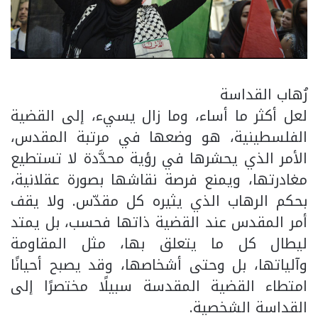
رُهاب القداسة
لعل أكثر ما أساء، وما زال يسيء، إلى القضية
الفلسطينية، هو وضعها في مرتبة المقدس،
الأمر الذي يحشرها في رؤية محدَّدة لا تستطيع
مغادرتها، ويمنع فرصة نقاشها بصورة عقلانية،
بحكم الرهاب الذي يثيره كل مقدّس. ولا يقف
أمر المقدس عند القضية ذاتها فحسب، بل يمتد
ليطال كل ما يتعلق بها، مثل المقاومة
وآلياتها، بل وحتى أشخاصها، وقد يصبح أحيانًا
امتطاء القضية المقدسة سبيلًا مختصرًا إلى
القداسة الشخصية.