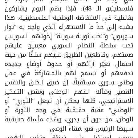
فلسطينيو الـ 48)، فإذا بهم اليوم يشاركون
بفاعلية في الانتفاضة الوطنية الفلسطينية. هذا
يشبه إلى حدٍّ ما الاستهزاء الذي واجه به “ثوار
سوريون” و”نخب ثورية سورية” إخوتهم السوريين
تحت سلطة النظام السوري معيبين عليهم
صمتهم، وقاطعين الطريق عليهم سلفًا من حيث
احتمال تغيّر آرائهم أو حدوث أوضاع جديدة
تدفعهم أو تسمح لهم بالمشاركة في عمل
وطني سوري مستقبلًا. إن ضيق الخلق والنفس
القصير وضآلة الفهم الوطني ونقص التفكير
الاستراتيجي، كلها يمكن أن تجعل “الثوري” أو
“الوطني” عقبة حقيقية في وجه الثورة أو
الوطن، من دون أن يدري، وهذه مأساة حقيقية
سببها الرئيس هو شقاء الوعي.
حرصت إسرائيل على تجزئة وتذرير الشعب