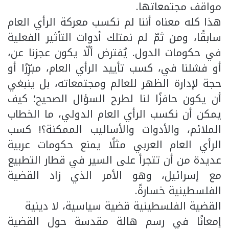
مواقف مجتمعاتها.
هذا كله معناه أننا لم نكسب معركة الرأي العام
سابقًا، ومن ثمّ لم نمتلك أدوات التأثير الفعلية
في حكومات الدول. يُفترض ألّا يكون عجزنا عن،
أو فشلنا في، كسب تأييد الرأي العام، مبرِّرًا أو
حجة لإدارة الظهر للعالم ومجتمعاته، بل ينبغي
أن يكون حافزًا لنا لطرح السؤال الصحيح؛ كيف
يمكن أن نكسب الرأي العام الدولي، ما الخطاب
الملائم، والأدوات والأساليب الممكنة؟! كسب
الرأي العام العربي مثلًا يمنع حكومات عربية
عديدة من أن تتجرأ على السير في قطار التطبيع
مع إسرائيل، وهو الأمر الذي زاد القضية
الفلسطينية خسارةً.
القضية الفلسطينية قضية سياسية، لا دينية
إمعانًا في رسم هالة مقدسة حول القضية