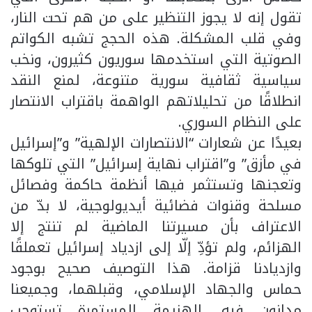
تقول إنه لا يجوز التنظير على من هم تحت النار،
وفي قلب المشكلة. هذه الحجج تشبه الكواتم
الصوتية التي استخدمها سوريون كثيرون، ونخب
سياسية ثقافية سورية متنوعة، لمنع النقد
انطلاقًا من تحليلاتهم الواهمة باقتراب الانتصار
على النظام السوري.
بعيدًا عن شعارات “الانتصارات الإلهية” و”إسرائيل
في مأزق” و”اقتراب نهاية إسرائيل” التي تلوكها
وتعجنها وتستثمر فيها أنظمة حاكمة وفصائل
مسلحة وقنوات فضائية أيديولوجية، لا بدّ من
الاعتراف بأن مسيرتنا الماضية لم تنتج إلا
الهزائم، ولم تؤدِّ إلّا إلى ازدياد إسرائيل تعملقًا
وازديادنا قزامة. هذا التوصيف صحيح بوجود
حماس والجهاد الإسلامي، وقبلهما، وجميعنا
مدانون فيه. الهزيمة المستمرة تستوجب