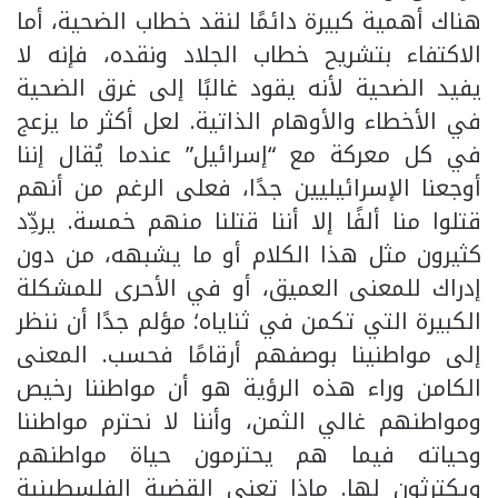
هناك أهمية كبيرة دائمًا لنقد خطاب الضحية، أما
الاكتفاء بتشريح خطاب الجلاد ونقده، فإنه لا
يفيد الضحية لأنه يقود غالبًا إلى غرق الضحية
في الأخطاء والأوهام الذاتية. لعل أكثر ما يزعج
في كل معركة مع “إسرائيل” عندما يُقال إننا
أوجعنا الإسرائيليين جدًا، فعلى الرغم من أنهم
قتلوا منا ألفًا إلا أننا قتلنا منهم خمسة. يردِّد
كثيرون مثل هذا الكلام أو ما يشبهه، من دون
إدراك للمعنى العميق، أو في الأحرى للمشكلة
الكبيرة التي تكمن في ثناياه؛ مؤلم جدًا أن ننظر
إلى مواطنينا بوصفهم أرقامًا فحسب. المعنى
الكامن وراء هذه الرؤية هو أن مواطننا رخيص
ومواطنهم غالي الثمن، وأننا لا نحترم مواطننا
وحياته فيما هم يحترمون حياة مواطنهم
ويكترثون لها. ماذا تعني القضية الفلسطينية