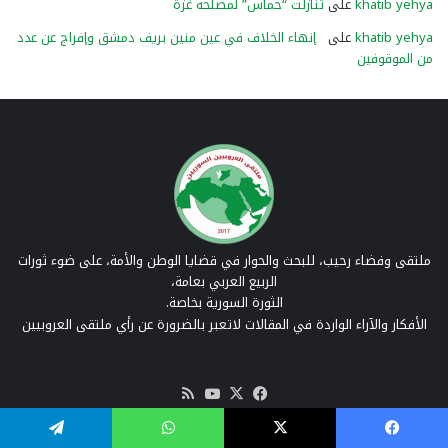
khatib yehya
على
تنازلت “حماس” لمصلحة غزّة
khatib yehya
على
إنهاء الخلاف في عين منين بريف دمشق وإفراج عن عدد
من الموقوفين
ملتقى وفضاء رحيب، للبحث والحوار في قضايا الوطن والأمة، على ضوء ثورات
الربيع العربي بعامة،
الثورة السورية بخاصة.
الأفكار والآراء الواردة في المقالات لاتعبر بالضرورة عن رأي ملتقى العروبيين
‫X
فيسبوك
‫YouTube
ملخص
الموقع
RSS
الرئيسية
|
من نحن
|
تواصل معنا
| سياسة الخصوصية
فيسبوك
‫X
واتساب
تيلقرام