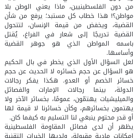
من دون الفلسطينيين، ماذا يعني الوطن بلا
مواطن؟! هذا خطاب كل مستبد؛ يرفع من شأن
القضية، ويخفض من قيمة الإنسان، لتتحول
القضية تدريجًا إلى شعار في الفراغ، يُقتل
باسمه المواطن الذي هو جوهر القضية
وأساسها.
لعل السؤال الأول الذي يخطر في بال الحكيم
هو السؤال عن حجم خسائره لا الحديث عن حجم
خسائر الخصم أو العدو. هكذا يفكر رجالات
الدولة، بينما رجالات الإمارات والفصائل
والميليشيات يهتمّون، عمومًا، بخسائر الآخر ولا
يهتمون بخسائرهم، وكأن خسائرنا لا قيمة لها
أو قدر محتوم ينبغي لنا التسليم به كيفما كان.
يظهر أن لدى فصائل المقاومة الفلسطينية
إمكانات مادية مقبولة، ولديها الخبرات التقنية