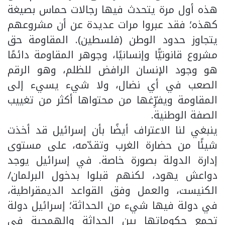
هذه أول مرة يتحدث فيها رجالات حماس بصيغة
كهذه؛ فقد عبروا مرات عديدة عن أن مشروعهم
يتجاوز حدود الوطن (فلسطين). المقاومة حق
مشروع قانونيًّا وإنسانيًا، وجوهر المقاومة دائمًا
هو وجود الإنسان الرافض للظلم، وهو الرقم
الصعب في أي نضال، ولا شيء يسيء إلى
المقاومة ويفرِّغها من محتواها أكثر من تغييب
الصفة الوطنية.
ينبغي لنا الاعتراف أيضًا بأن إسرائيل قد أخذت
شيئًا من حضارة الغرب وتقدّمه، على مستوى
إدارة الدولة بصورة خاصة. في إسرائيل يوجد
دواعش يهود، لكنهم قبلوا بدخول البرلمان/
الكنيست، والعمل وفق القواعد الديمقراطية،
في دولة فيها شيء من الحداثة؛ إسرائيل دولة
تجمع حكوماتها بين الحداثة والهمجية في