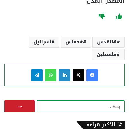
المصدر: المدن
#القدس
#حماس
اسرائيل
فلسطين
فيسبوك
‫X
لينكدإن
واتساب
تيلقرام
ا
ل
ب
ح
الأكثر قراءة
ث