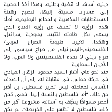
دينية أساسًا لا قضية وطنية، وهذا أخذ القضية
إلى مسارات مسيئة إليها، لتصبح رهينة
الاستقطابات المذهبية والمحاور الإقليمية. أصلًا
هذه الرؤية لا تختلف عن رؤية العدو الذي
يسعى بكل طاقته لتثبيت يهودية إسرائيل.
وهكذا، تغيرت طبيعة الصراع العربي/
الفلسطيني-الإسرائيلي من صراع سياسي إلى
صراع ديني لا يخدم الفلسطينيين ولا العرب، ولا
الأديان السماوية.
منذ نحو عام، أشار السيد محمود الزهار، القيادي
في حركة حماس، في مقابلة له، إلى أن الهدف
الأساس لجماعته ليس تحرير فلسطين، بل أكبر
من ذلك، “أما فلسطين بالنسبة إلينا، فهي كمن
أحضر مسواكًا ينظِّف به أسنانه، مشروعنا أكبر من
ذلك، فلسطين لا تظهر على الخريطة”. لم تكن