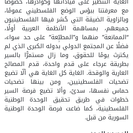
الغاية التنظير على قياداتها وكوادرها، خصوصًا
مع معرفتنا ببؤس الوضع الفلسطيني عمومًا،
وبالزاوية الضيقة التي حُشر فيها الفلسطينيون
جميعهم، بمساهمة الأنظمة العربية أولًا،
“الممانعة” منهما و”المطبِّعة” على حد سواء،
فضلًا عن المجتمع الدولي بدوله الكبرى الذي لم
يكترث يومًا للحقوق، وما زال مستمرًّا بالسير
بطريقة عرجاء على قدم واحدة، قدم المصالح
العارية والوقحة. الغاية كل الغاية هي ألّا تضيع
تضحيات الفلسطينيين، ومن بينها تضحيات
حماس نفسها، سدىً، وألا تضيع فرصة السير
خطوات في طريق تحقيق الوحدة الوطنية
الفلسطينية، كما ضاعت فرصة الوحدة الوطنية
السورية من قبل.