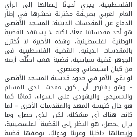
الفلسطينية، يجري أحيانًا إيصالها إلى الرأي
العام العربي بطريقة مختزلة تحشرها في إطار
الدفاع عن المقدسات الدينية؛ المسجد الأقصى
هو أحد مقدساتنا فعلًا، لكنه لا يستنفد القضية
الوطنية الفلسطينية، وهذه الأخيرة لا تُختزل
بالمقدسات الدينية. القضية الفلسطينية في
الجوهر قضية سياسية، قضية شعب احتُلّت أرضه
من كيان استيطاني وعنصري.
لو بقي الأمر في حدود قدسية المسجد الأقصى
– وهو يفترض أن يكون مقدسًا لدى المسلم
والمسيحي واليهودي على السواء، تمامًا كما
هو حال كنيسة المهد والمقدسات الأخرى – لما
كانت هناك أي مشكلة، لكن الذي حصل، وما
يزال يحصل، هو النظر إلى القضية الفلسطينية،
وإيصالها داخليًا وعربيًا ودوليًا، بوصفها قضية