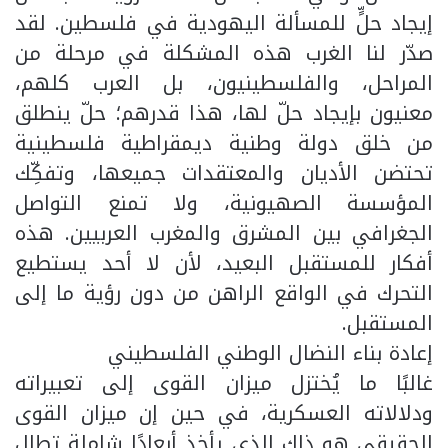
إيجاد حلٍّ للمسألة اليهودية في فلسطين. لقد
صدّر لنا الغرب هذه المشكلة في مرحلة من
المراحل، والفلسطينيون، بل العرب كلهم،
معنيون بإيجاد حلّ لها، هذا قدرهم؛ حلّ ينطلق
من خلق دولة وطنية ديمقراطية فلسطينية
تحتضن الأديان والمعتقدات جميعها، وتفكِّك
المؤسسة الصهيونية، ولا تمنع التواصل
الجغرافي بين المشرق والمغرب العربيين. هذه
أفكار للمستقبل البعيد، لأن لا أحد يستطيع
التحرك في الواقع الراهن من دون رؤية ما إلى
المستقبل.
إعادة بناء النضال الوطني الفلسطيني
غالبًا ما يُختزل ميزان القوى إلى تعبيراته
ودلالاته العسكرية، في حين إن ميزان القوى
الحقيقي هو ذاك الذي يأخذ أبعادًا شاملة تطال