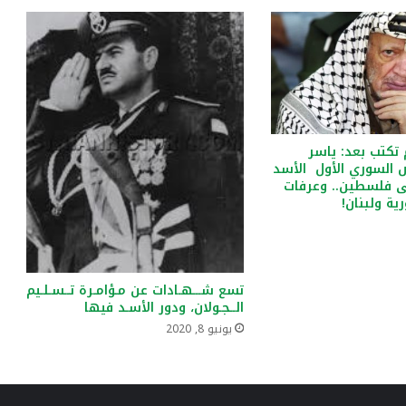
 تكتب بعد: ياسر
 السوري الأول الأسد
ى فلسطين.. وعرفات
ية ولبنان!
تسع شـــهـادات عن مـؤامـرة تــسـلـيم
الــجـولان، ودور الأسـد فيها
يونيو 8, 2020