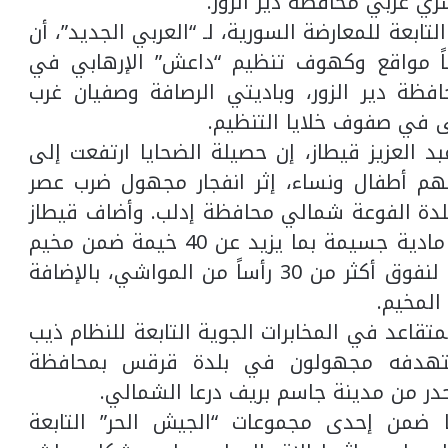
ي غربي محافظة دير الزور.
ابعة للمعارضة السورية، لـ “العربي الجديد”، أن
ضاً مواقع وكهوف تنظيم “داعش” الإرهابي في
ظة دير الزور، وباديتي الرصافة وصفيان غرب
 في صفوف خلايا التنظيم.
 العزيز قيطاز، إن حصيلة الضحايا ارتفعت إلى
ينهم امرأة، و11 مصاباً بينهم أطفال ونساء، إثر انفجار مجهول ضرب عصر
بلدة الفوعة شمالي محافظة إدلب. وأضاف قيطاز
لـ “العربي الجديد” أن الانفجار ألحق أضراراً مادية جسيمة بما يزيد عن 40 خيمة ضمن مخيم
الفروسية القريب من موقع الانفجار، وأدى لنفوق أكثر من 30 رأساً من المواشي، بالإضافة
المخيم.
المتقاعد في المخابرات الجوية التابعة للنظام ذيب
 استهدفه مجهولون في بلدة قرقس بمحافظة
حدر من مدينة جاسم بريف درعا الشمالي.
 ضمن إحدى مجموعات “الجيش الحر” التابعة