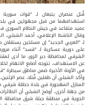
قُتل عنصران يتبعان لـ “قوات سورية ا
استهدافهما من قبل مجهولين في بلدة 
عميد متقاعد في جيش النظام السوري في
وقال الناشط الإعلامي، أحمد الشبلي، ال
لـ “العربي الجديد” إن مسلحَين يستقلان 
على دورية عسكرية لـ “قسد” أثناء مرور
الشرقي لمحافظة دير الزور، ما أدى لمق
عن الاستهداف، تتوجه أصابع الاتهام لخلا
في الآونة الأخيرة ضمن مناطق سيطرة “ق
وأكد الشبلي أن طفلين قُتلا، عصر الإثنين،
المنازل المهجورة في بلدة حطلة شرقي محا
من جهة أخرى، أوضح الشبلي أن الطائرات 