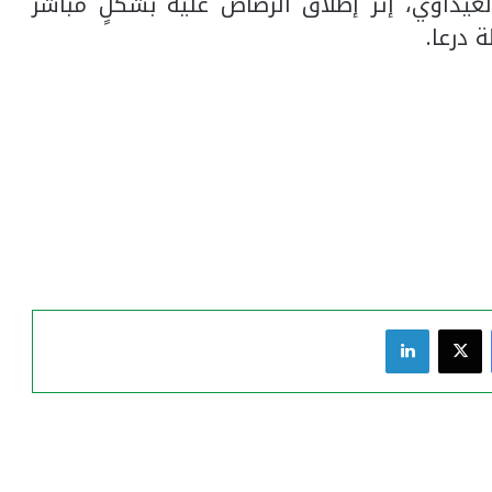
عيداوي، إثر إطلاق الرصاص عليه بشكلٍ مباشر
درعا.
فيسبوك
‫X
لينكدإن