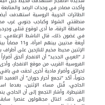
شديدة الانفجار استهدفت محيط جبل البشر
وأكدت مصادر في وحدات الرصد والمتابعة الت
الطائرات الحربية الروسية استهدفت أي
منطقتي الشولا وكباجب جنوبي غرب محاف
محافظة الرقة، ما أدى لوقوع قتلى وجرحى
في غضون ذلك، قال الناشط الإعلامي، عبد
أربعة مدنيين ب
الإثنين محيط مخيم للنازحين على أطراف 
لحرائق وأضرار مادية أخرى لحقت في باقي 
جنوباً، أكد “تجمع أحرار حوران” أن العميد 
الحاجي، قُتل مساء الإثنين، بعدما
القنيطرة. وأشار التجمع إلى أن الحاجي ين
إلى ذلك، اغتال مجهولون عنصرا سابقا