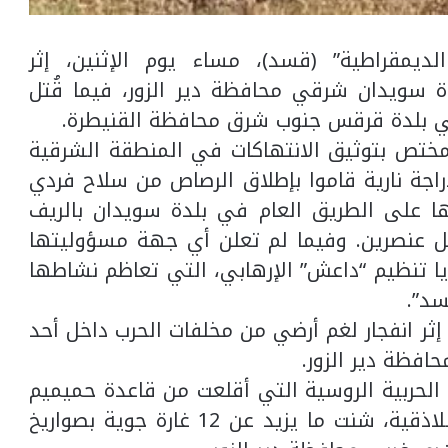
لديمقراطية” (قسد)، مساء يوم الإثنين، إثر
سويدان شرقي محافظة دير الزور، فيما قُتل
 بلدة قرقس جنوب شرق محافظة القنيطرة.
مختص بتوثيق الانتهاكات في المنطقة الشرقية
دراجة نارية قاموا بإطلاق الرصاص من سلاح فردي
ها على الطريق العام في بلدة سويدان بالريف
تل عنصرين. وفيما لم تعلن أي جهة مسؤوليتها
يا تنظيم “داعش” الإرهابي، التي تعاظم نشاطها
سد”.
 إثر انفجار لغم أرضي من مخلفات الحرب داخل أحد
فظة دير الزور.
الحربية الروسية التي أقلعت من قاعدة حميميم
الجوية في منطقة جبلة شرق محافظة اللاذقية، شنت ما يزيد عن 12 غارة جوية بصواريخ