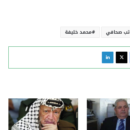
تب صحافي
محمد خليفة
فيسبوك
‫X
لينكدإن