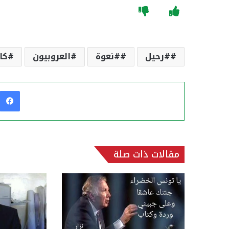
#رحيل
#نعوة
العروبيون
كا
مقالات ذات صلة