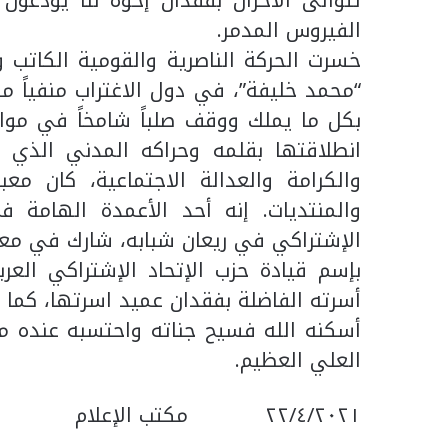
تتوالى الأحزان بفقدان إخوة لنا يودعون 
الفيروس المدمر.
خسرت الحركة الناصرية والقومية الكاتب و
“محمد خليفة”، في دول الاغتراب منفياً م
بكل ما يملك ووقف صلباً شامخاً في مواجه
انطلاقتها بقلمه وحراكه المدني الذي ل
والكرامة والعدالة الاجتماعية، كان معب
والمنتديات. إنه أحد الأعمدة الهامة ف
الإشتراكي في ريعان شبابه، شارك في معظم 
بإسم قيادة حزب الإتحاد الإشتراكي العر
أسرته الفاضلة بفقدان عميد اسرتها، كما 
أسكنه الله فسيح جناته واحتسبه عنده من 
العلي العظيم.
٢٢/٤/٢٠٢١ مكتب الإعلام