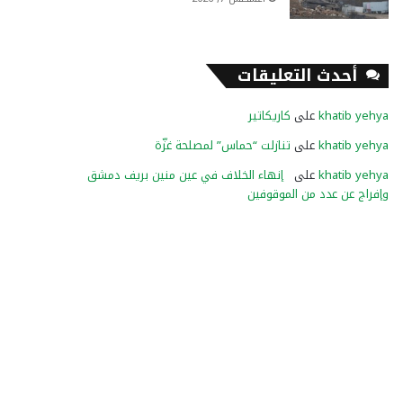
أحدث التعليقات
khatib yehya
على
كاريكاتير
khatib yehya
على
تنازلت “حماس” لمصلحة غزّة
khatib yehya
على
إنهاء الخلاف في عين منين بريف دمشق
وإفراج عن عدد من الموقوفين