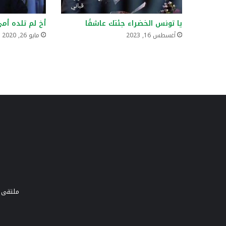
يا تونس الخضراء جئتك عاشقًا
أخ لم تلده أم
أغسطس 16, 2023
مايو 26, 2020
ملتقى و